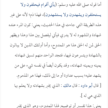
أما قوله صلى الله عليه وسلم: (
يأتي أقوام فيحلفون ولا
يستحلفون ويشهدون ولا يستشهدون
)، فهذا ذم؛ لأنه على غير
هذه الطريقة التي جاءت في هذا الحديث، يعني: كون المرء عنده
شهادة والمشهود له لا يدري فيأتي ليفصل بين هذا وهذا ويظهر
الحق لمن له الحق هذا هو الممدوح، وأما أولئك الذين لا يبالون
بالشهادة ويتسرعون فيها، فتجد الواحد منهم تسبق شهادته
يمينه ويمينه شهادته، وقد يكون أيضاً في نفسه شيء على من
يشهد عليه؛ بسبب عداوة أو ما إلى ذلك، فهذا هو المذموم.
[ قال
أبو داود
: قال
مالك
: الذي يخبر بشهادته ولا يعلم بها
الذي هي له ].
يعني: هذا تفسير أو توضيح لهذا الممدوح، وهو الذي يخبر