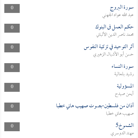
سورة البروج
0
عبد الله عواد الجهني
حكم العمل فى البنوك
0
محمد ناصر الدين الألباني
أثر التوحيد في تزكية النفوس
0
حسن أبو الأشبال الزهيري
سورة النساء
0
رشيد بلعالية
المسؤولية
0
أيمن صيدح
أذان من فلسطين-بصوت صهيب هاني خطبا
0
صهيب هاني خطبا
الشموخ5
0
مهند الدوسري