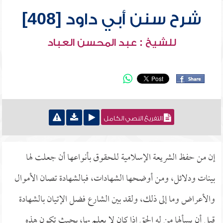
شرح سنن أبي داود [408]
للشيخ : عبد المحسن العباد
التفريغ النصي الكامل
إن من حفظ الشريعة الإسلامية للحقوق بأنواعها أن جعلت لها
بينات ودلائل، ومن أوضحها الشهادات، فبالشهادة تصان الأموال
والأعراض وما إلى ذلك، ولقد بين الشارع فضل الإتيان بالشهادة
قبل أن يسألها من له الحق إذا كان لا يعلم بها، بحيث تكون هذه