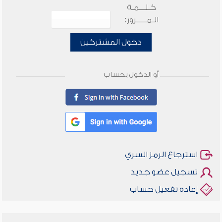
كـلـــمـة
الـمـــــرور:
دخول المشتركين
أو الدخول بحساب
استرجاع الرمز السري
تسجيل عضو جديد
إعادة تفعيل حساب