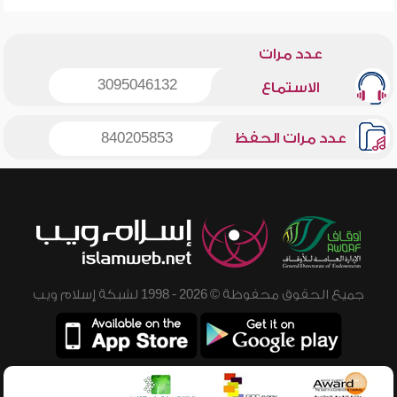
عدد مرات
3095046132
الاستماع
عدد مرات الحفظ
840205853
جميع الحقوق محفوظة © 2026 - 1998 لشبكة إسلام ويب