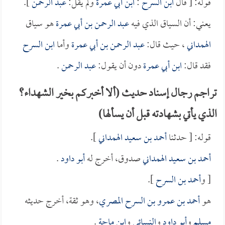
قوله: [ قال
ابن السرح
:
ابن أبي عمرة
ولم يقل:
عبد الرحمن
].
يعني: أن السياق الذي فيه
عبد الرحمن بن أبي عمرة
هو سياق
الهمداني
، حيث قال:
عبد الرحمن بن أبي عمرة
وأما
ابن السرح
فقد قال:
ابن أبي عمرة
دون أن يقول:
عبد الرحمن
.
تراجم رجال إسناد حديث (ألا أخبركم بخير الشهداء؟
الذي يأتي بشهادته قبل أن يسألها)
قوله: [ حدثنا
أحمد بن سعيد الهمداني
].
أحمد بن سعيد الهمداني
صدوق، أخرج له
أبو داود
.
[ و
أحمد بن السرح
].
هو
أحمد بن عمرو بن السرح المصري
، وهو ثقة، أخرج حديثه
مسلم
و
أبو داود
و
النسائي
و
ابن ماجة
.