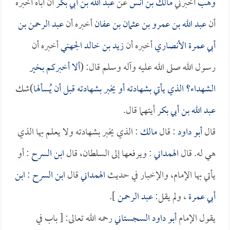
وهب
أخبرني
مالك بن أنس
عن
عبد الله بن أبي بكر
أن أباه أخبره
أن
عبد الله بن عمرو بن عثمان بن عفان
أخبره أن
عبد الرحمن بن
أبي عمرة الأنصاري
أخبره أن
زيد بن خالد الجهني
أخبره أن
رسول الله صلى الله عليه وآله وسلم قال: (
ألا أخبركم بخير
الشهداء؟ الذي يأتي بشهادته أو يخبر بشهادته قبل أن يُسألها
)شك
عبد الله بن أبي بكر
أيتهما قال.
قال
أبو داود
: قال
مالك
: الذي يخبر بشهادته ولا يعلم بها الذي
هي له. قال
الهمداني
: ويرفعها إلى السلطان، قال
ابن السرح
: أو
يأتي بها الإمام، والإخبار في حديث
الهمداني
قال
ابن السرح
:
ابن
أبي عمرة
، ولم يقل:
عبد الرحمن
].
يقول الإمام
أبو داود السجستاني
رحمه الله تعالى: [ باب في