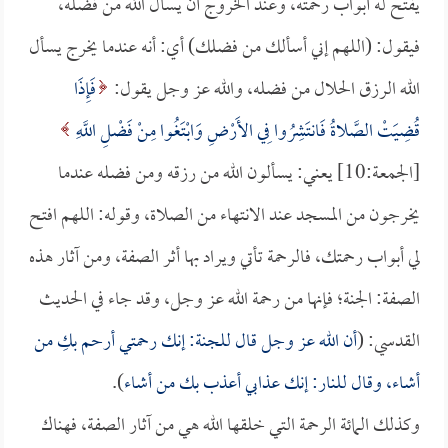
يفتح له أبواب رحمته، وعند الخروج أن يسأل الله من فضله،
فيقول: (اللهم إني أسألك من فضلك) أي: أنه عندما يخرج يسأل
الله الرزق الحلال من فضله، والله عز وجل يقول:
فَإِذَا
قُضِيَتْ الصَّلاةُ فَانتَشِرُوا فِي الأَرْضِ وَابْتَغُوا مِنْ فَضْلِ اللَّهِ
[الجمعة:10] يعني: يسألون الله من رزقه ومن فضله عندما
يخرجون من المسجد عند الانتهاء من الصلاة، وقوله: اللهم افتح
لي أبواب رحمتك، فالرحمة تأتي ويراد بها أثر الصفة، ومن آثار هذه
الصفة: الجنة؛ فإنها من رحمة الله عز وجل، وقد جاء في الحديث
القدسي: (
أن الله عز وجل قال للجنة: إنك رحمتي أرحم بكِ من
أشاء، وقال للنار: إنك عذابي أعذب بك من أشاء
).
وكذلك المائة الرحمة التي خلقها الله هي من آثار الصفة، فهناك