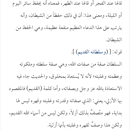
قالها عند الفجر أو قالها عند الظهر، فمعناه أنه يحفظ سائر اليوم
أو الليلة، ومعنى هذا: أن في ذلك حفظاً من الشيطان، وأنه
يترتب على هذا الدعاء العظيم منفعة عظيمة، وهي الحفظ من
الشيطان.
قوله: [ (
وسلطانه القديم
) ].
السلطان صفة من صفات الله، وهي صفة سلطته وملكوته
وعظمته وغلبته؛ لأنه لا يُستعاذ بمخلوق، والحديث جاء فيه
الاستعاذة بالله عز وجل وبصفاته، وأما كلمة (القديم) فالمقصود
بها الأزلي، يعني: الذي صفاته وقدرته وغلبته وقهره ليس لها
بداية، فهو متّصفٌ بذلك أزلاً، ولكن ليس من أسماء الله القديم،
ولكن هذا وصفٌ لقهره وغلبته بأنها أزلية.