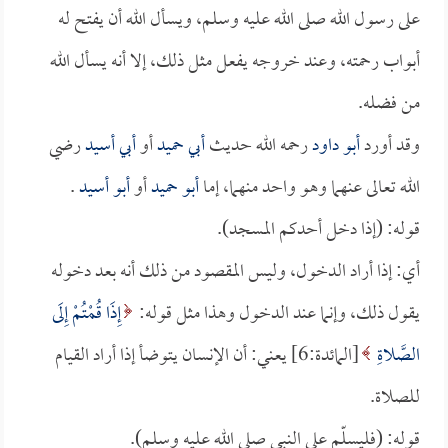
على رسول الله صلى الله عليه وسلم، ويسأل الله أن يفتح له
أبواب رحمته، وعند خروجه يفعل مثل ذلك، إلا أنه يسأل الله
من فضله.
وقد أورد
أبو داود
رحمه الله حديث
أبي حميد
أو
أبي أسيد
رضي
الله تعالى عنهما وهو واحد منهما، إما
أبو حميد
أو
أبو أسيد
.
قوله: (إذا دخل أحدكم المسجد).
أي: إذا أراد الدخول، وليس المقصود من ذلك أنه بعد دخوله
يقول ذلك، وإنما عند الدخول وهذا مثل قوله:
إِذَا قُمْتُمْ إِلَى
الصَّلاةِ
[المائدة:6] يعني: أن الإنسان يتوضأ إذا أراد القيام
للصلاة.
قوله: (فليسلّم على النبي صلى الله عليه وسلم).