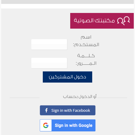
مكتبتك الصوتية
اسم
المستخدم:
كـلـــمـة
الـمـــــرور:
دخول المشتركين
أو الدخول بحساب