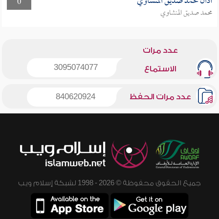
أذان محمد صديق المنشاوي
0
محمد صديق المنشاوي
عدد مرات
3095074077
الاستماع
عدد مرات الحفظ
840620924
جميع الحقوق محفوظة © 2026 - 1998 لشبكة إسلام ويب