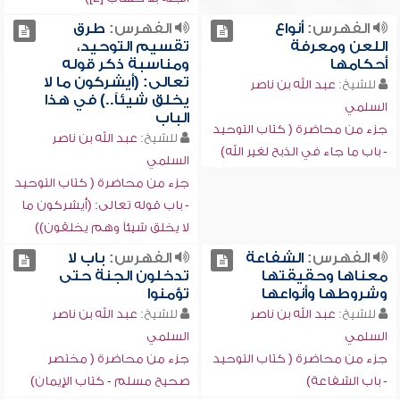
الفهرس:
أنواع
الفهرس:
طرق
اللعن ومعرفة
تقسيم التوحيد،
أحكامها
ومناسبة ذكر قوله
تعالى: (أيشركون ما لا
للشيخ:
عبد الله بن ناصر
يخلق شيئاً..) في هذا
السلمي
الباب
جزء من محاضرة ( كتاب التوحيد
للشيخ:
عبد الله بن ناصر
- باب ما جاء في الذبح لغير الله)
السلمي
جزء من محاضرة ( كتاب التوحيد
- باب قوله تعالى: (أيشركون ما
لا يخلق شيئاً وهم يخلقون))
الفهرس:
الشفاعة
الفهرس:
باب لا
معناها وحقيقتها
تدخلون الجنة حتى
وشروطها وأنواعها
تؤمنوا
للشيخ:
عبد الله بن ناصر
للشيخ:
عبد الله بن ناصر
السلمي
السلمي
جزء من محاضرة ( كتاب التوحيد
جزء من محاضرة ( مختصر
- باب الشفاعة)
صحيح مسلم - كتاب الإيمان)