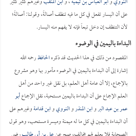
النووي
و
أبو العباس بن تيمية
، و
ابن المنقب
وغيرهم كثير كثير
على أن اليسار تفعل في كل ما فيه تنظف أصالةً، وقولنا: أصالةً؛
لأن التنظف إن دخل تبعاً فإنه لا يفهم منه اليسار.
البداءة باليمين في الوضوء
المقصود من ذلك في هذا الحديث قد ذكره
الحافظ
رحمه الله
إشارة إلى أن البداءة باليمين في الوضوء مأمور بها وهو مشروع
بالإجماع، إلا أن عامة أهل العلم، بل نقل غير واحد من أهل
العلم الإجماع على أن البداءة باليمين مستحبة، نقل الإجماع
أبو
عمر بن عبد البر
و
ابن المنذر
و
النووي
و
ابن قدامة
وغيرهم على
أن البداءة باليمين في كل ما له ميمنة وميسرة مستحب، وهو قول
الصحابة فلا يعلم لهم مخالف، صح عن
علي بن أبي طالب
رضي