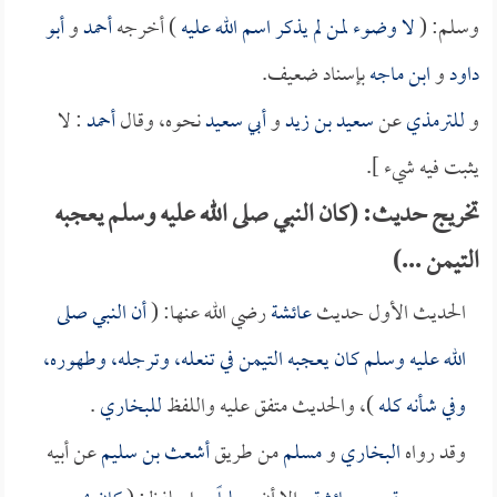
وسلم: (
لا وضوء لمن لم يذكر اسم الله عليه
) أخرجه
أحمد
و
أبو
داود
و
ابن ماجه
بإسناد ضعيف.
و
للترمذي
عن
سعيد بن زيد
و
أبي سعيد
نحوه، وقال
أحمد
: لا
يثبت فيه شيء ].
تخريج حديث: (كان النبي صلى الله عليه وسلم يعجبه
التيمن ...)
الحديث الأول حديث
عائشة
رضي الله عنها: (
أن النبي صلى
الله عليه وسلم كان يعجبه التيمن في تنعله، وترجله، وطهوره،
وفي شأنه كله
)، والحديث متفق عليه واللفظ
للبخاري
.
وقد رواه
البخاري
و
مسلم
من طريق
أشعث بن سليم
عن أبيه