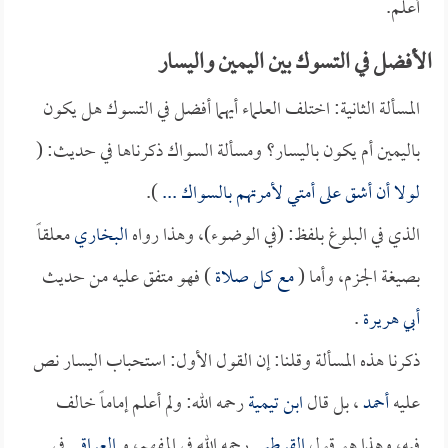
أعلم.
الأفضل في التسوك بين اليمين واليسار
المسألة الثانية: اختلف العلماء أيهما أفضل في التسوك هل يكون
باليمين أم يكون باليسار؟ ومسألة السواك ذكرناها في حديث: (
لولا أن أشق على أمتي لأمرتهم بالسواك ...
).
الذي في البلوغ بلفظ: (في الوضوء)، وهذا رواه
البخاري
معلقاً
بصيغة الجزم، وأما (
مع كل صلاة
) فهو متفق عليه من حديث
أبي هريرة
.
ذكرنا هذه المسألة وقلنا: إن القول الأول: استحباب اليسار نص
عليه
أحمد
، بل قال
ابن تيمية
رحمه الله: ولم أعلم إماماً خالف
فيه، وهذا هو قول
القرطبي
رحمه الله في المفهم، و
العراقي
في