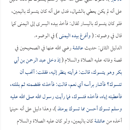
على أنه لم يكن يعطي بالشمال، فدل على أنه كان يتسوك باليمين،
فلو كان يتسوك باليسار لقال: فأخذ بيده اليسرى إلى اليمنى كما
قال في وضوئه: (
وأفرغ بيده اليمنى
) في الوضوء.
الدليل الثاني: حديث
عائشة
رضي الله عنها في الصحيحين في
قصة وفاته عليه الصلاة والسلام (
إذ دخل
عبد الرحمن بن أبي
بكر
وهو يتسوك، قالت: فرأيته ينظر إليه، فقلت: أتحب أن
تتسوك؟ فأشار برأسه أي نعم، قالت: فأخذته فقضمته ثم بللته،
فأعطيته إياه، فأخذه فتسوك، فما رأيت رسول الله صلى الله عليه
وسلم تسوك أحسن مما تسوك يومئذ
)، وهذا دليل على أنه حينما
أخذه من
عائشة
كان باليمين، ولو كان عليه الصلاة والسلام