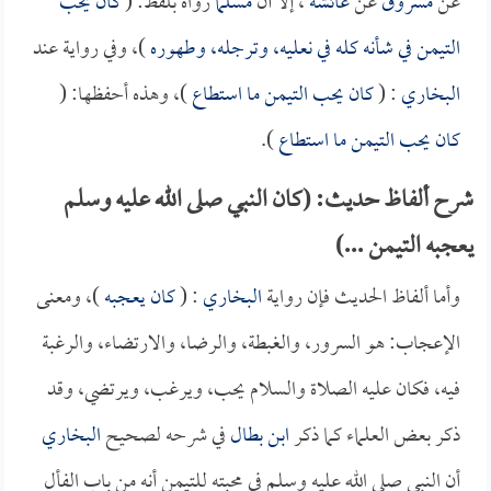
عن
مسروق
عن
عائشة
، إلا أن
مسلماً
رواه بلفظ: (
كان يحب
التيمن في شأنه كله في نعليه، وترجله، وطهوره
)، وفي رواية عند
البخاري
: (
كان يحب التيمن ما استطاع
)، وهذه أحفظها: (
كان يحب التيمن ما استطاع
).
شرح ألفاظ حديث: (كان النبي صلى الله عليه وسلم
يعجبه التيمن ...)
وأما ألفاظ الحديث فإن رواية
البخاري
: (
كان يعجبه
)، ومعنى
الإعجاب: هو السرور، والغبطة، والرضا، والارتضاء، والرغبة
فيه، فكان عليه الصلاة والسلام يحب، ويرغب، ويرتضي، وقد
ذكر بعض العلماء كما ذكر
ابن بطال
في شرحه لصحيح
البخاري
أن النبي صلى الله عليه وسلم في محبته للتيمن أنه من باب الفأل