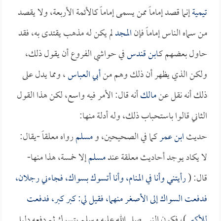
تيمية
إنما قصد إماماً ممن يسمى إماماً كالأئمة الأربعة، ولا يقصد
من سماه الناس إماماً فإن
المجد
لم يكن له مذهب يقتدى به، فقد
حاول بعضهم كـ
ابن قندس
في حواشي الفروع أن يقول ذلك،
ولكن الذي يظهر أن ذلك وهم من
أبي العباس
، ومما يدل على
ذلك أنه نقل عن
مالك
أنه قال: الأمر فيه واسع، لكن هذا القول
الثاني قالوا باستحباب ذلك، وله أدلة منها:
حديث
ابن عمر
كما في الصحيحين، و
مسلم
رواه معلقاً -يقال:
لا يكاد يوجد أحاديث معلقة عند
مسلم
إلا خمسة، هذا منها-
قال: (
رأيتني وأنا في المنام، وأنا أتسوك بسواك، فجاءني رجلان،
فدفعت السواك إلى الأصغر منهما، فقيل لي: كبر كبر، فدفعت
للأكبر
)، فكون النبي صلى الله عليه وسلم يتسوك ثم دفعه دليل