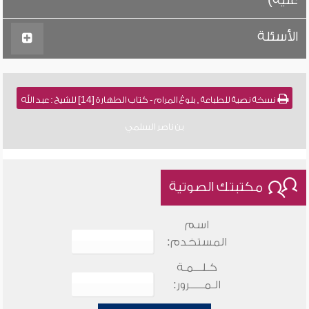
عليه)
الأسئلة
نسخة نصية للطباعة , بلوغ المرام - كتاب الطهارة [14] للشيخ : عبد الله
بن ناصر السلمي
مكتبتك الصوتية
اسم
المستخدم:
كـلـــمـة
الـمـــــرور: