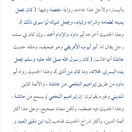
باليسار، ولأجل هذا جاءت رواية
حفصة
وفيها: (
كان يجعل
يمينه لطعامه وشرابه وثيابه، ويجعل شماله لما سوى ذلك
)،
وهذا الحديث أخرجه
أبو داود
والإمام
أحمد
، وإن كان في سنده
رجل يقال له:
أبو أيوب الأفريقي
وهو ضعيف، ومثله حديث
عائشة
أنها قالت: (
كان رسول الله صلى الله عليه وسلم يجعل
يده اليسرى لخلائه، وما كان من أذى
)، وهذا الحديث رواه
أبو
داود
من طريق
إبراهيم النخعي
عن
عائشة
، والأئمة كـ
ابن
المديني
وغيره يقولون: إن
إبراهيم النخعي
لم يسمع من
عائشة
،
وهذا الحديث فيه ضعف، ولكن معناه صحيح، وعلى هذا أكثر
أئمة الدين، وأكثر شراح الحديث فذهب إليه
ابن دقيق العيد
و