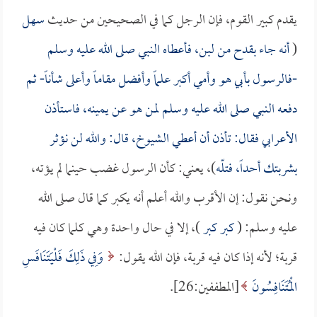
يقدم كبير القوم، فإن الرجل كما في الصحيحين من حديث
سهل
(
أنه جاء بقدح من لبن، فأعطاه النبي صلى الله عليه وسلم
-فالرسول بأبي هو وأمي أكبر علماً وأفضل مقاماً وأعلى شأناً- ثم
دفعه النبي صلى الله عليه وسلم لمن هو عن يمينه، فاستأذن
الأعرابي فقال: تأذن أن أعطي الشيوخ، قال: والله لن نؤثر
بشربتك أحداً، فتلّه
)، يعني: كأن الرسول غضب حينما لم يؤته،
ونحن نقول: إن الأقرب والله أعلم أنه يكبر كما قال صلى الله
عليه وسلم: (
كبر كبر
)، إلا في حال واحدة وهي كلما كان فيه
قربة؛ لأنه إذا كان فيه قربة، فإن الله يقول:
وَفِي ذَلِكَ فَلْيَتَنَافَسِ
الْمُتَنَافِسُونَ
[المطففين:26].