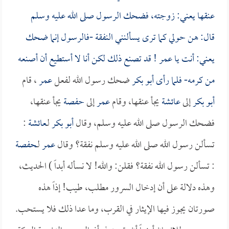
عنقها يعني: زوجته، فضحك الرسول صلى الله عليه وسلم
قال: هن حولي كما ترى يسألنني النفقة -فالرسول إنما ضحك
يعني: أنت يا
عمر
! قد تصنع ذلك لكن أنا لا أستطيع أن أصنعه
من كرمه- فلما رأى
أبو بكر
ضحك رسول الله لفعل
عمر
، قام
أبو بكر
إلى
عائشة
يجأ عنقها، وقام
عمر
إلى
حفصة
يجأ عنقها،
فضحك الرسول صلى الله عليه وسلم، وقال
أبو بكر
لـ
عائشة
:
تسألن رسول الله صلى الله عليه وسلم نفقة؟ وقال
عمر
لـ
حفصة
: تسألن رسول الله نفقة؟ فقلن: والله! لا نسأله أبداً ) الحديث،
وهذه دلالة على أن إدخال السرور مطلب، طيب! إذاً هذه
صورتان يجوز فيها الإيثار في القرب، وما عدا ذلك فلا يستحب.