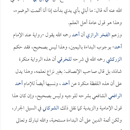
الله عنه أنه قال: ما أبالي بأي يدي بدأت إذا أنا أتممت الوضوء،
وهذا هو قول عامة أهل العلم.
وزعم
الفخر الرازي
أن
أحمد
رحمه الله يقول -رواية عند الإمام
أحمد
- بوجوب البداءة باليمين، وهذا ليس بصحيح، فقد حكم
الزركشي
رحمه الله في شرحه
للخرقي
أن هذه الرواية منكرة
شاذة، بل قال صاحب الإنصاف: بغير نزاع نعلمه، وهذا يدل
على أن هذه اللفظة منكرة عن
أحمد
، ونسبها أيضاً للإمام
أحمد
الرافعي
الشافعي بشرحه للوجيه وليس بصحيح، وإن كان هذا
قول الإمامية والزيدية كما نقل ذلك
الشوكاني
في السيل الجرار،
ولكن أئمة الدين على أن البداءة مستحبة، والله تبارك وتعالى