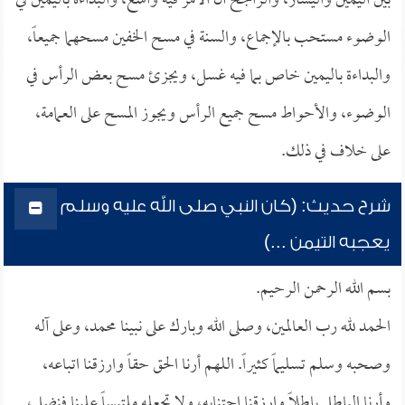
بين اليمين واليسار، والراجح أن الأمر فيه واسع، والبداءة باليمين في
الوضوء مستحب بالإجماع، والسنة في مسح الخفين مسحهما جميعاً،
والبداءة باليمين خاص بما فيه غسل، ويجزئ مسح بعض الرأس في
الوضوء، والأحواط مسح جميع الرأس ويجوز المسح على العمامة،
على خلاف في ذلك.
شرح حديث: (كان النبي صلى الله عليه وسلم
يعجبه التيمن ...)
بسم الله الرحمن الرحيم.
الحمد لله رب العالمين، وصلى الله وبارك على نبينا محمد، وعلى آله
وصحبه وسلم تسليماً كثيراً. اللهم أرنا الحق حقاً وارزقنا اتباعه،
وأرنا الباطل باطلاً وارزقنا اجتنابه، ولا تجعله ملتبساً علينا فنضل،