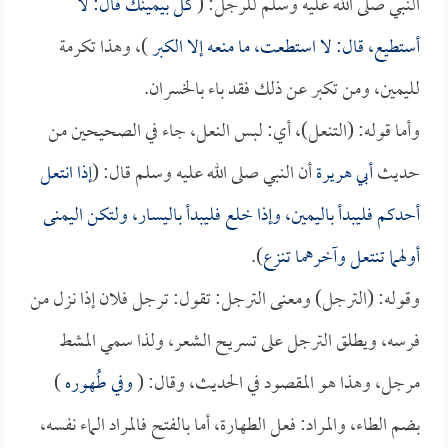
النبي صلى الله عليه وسلم للرجل: (
كل بيمينك قال: لا
أستطيع، قال: لا استطعت، ما منعه إلا الكبر
)، وهذا تكرمة
لليمين، ومن تكبر عن ذلك فقد باء بالخسران.
وأما قوله: (التنعل)، أي: لبس النعل، جاء في الصحيحين من
حديث
أبي هريرة
أن النبي صلى الله عليه وسلم قال: (
إذا انتعل
أحدكم فليبدأ باليمين، وإذا خلع فليبدأ باليسار، ولتكن اليمنى
أولهما تنتعل وآخرهما تنزع
).
وقوله: (الترجل) ومعنى الترجل: تقول: ترجل فلان إذا نزل من
فرسه، ويطلق الترجل على تسريح الشعر، ولذا سمي المشط
مرجل، وهذا هو المقصود في الحديث، وقال: (
وفي طُهوره
)
بضم الطاء، والمراد: فعل الطهارة، أما بالفتح فالمراد الماء نفسه،