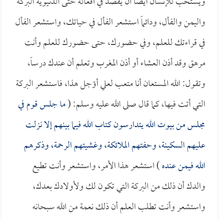
ويستحب للإنسان أيضاً أن يقصد في أفعاله حتى الدنيوية البركة
واليمن والفأل، ودائماً استشعر الفأل في حياتك، واستشعر الفأل
في قراءتك للعلم، وفي حضورك، حتى حضورك للعلم وأنت
مرهق وقد أذن العشاء أو أذن المغرب وتعلم أن عندك درساً،
وتقول: الله المستعان أنا متعب لعلي أؤجل هذا، فاستشعر البركة
التي أتت فيها، كما قال صلى الله عليه وسلم: (
ما جلس قوم في
مجلس من بيوت الله يتدارسون كتاب الله فيما بينهم إلا نزلت
عليهم السكينة، وحفتهم الملائكة، وغشيتهم الرحمة، وذكرهم
الله فيمن عنده
) استشعر هذا الأمر، واستشعر وأنت تطيع
والدك أن ذلك من البركة التي تكون لك ولأولادك بعدك،
واستشعر وأنت تطلب العلم أن ذلك نعمة من الله سبحانه