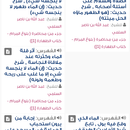
الصلاة والسلام على
لا ينجسه شيء) , شرح
أسئلة أصحابه , شرح
حديث: (إن الماء طهور لا
حديث: (هو الطهور ماؤه
ينجسه شيء)
الحل ميتته)
للشيخ:
عبد الله بن ناصر
للشيخ:
عبد الله بن ناصر
السلمي
السلمي
جزء من محاضرة ( بلوغ المرام -
جزء من محاضرة ( بلوغ المرام -
كتاب الطهارة [1])
كتاب الطهارة [1])
الفهرس:
أثر قلة
الماء وكثرته عند
ملاقاة النجاسة , شرح
حديث: (إن الماء لا ينجسه
شيء إلا ما غلب على ريحه
وطعمه ولونه)
للشيخ:
عبد الله بن ناصر
السلمي
جزء من محاضرة ( بلوغ المرام -
كتاب الطهارة [1])
الفهرس:
الماء الذي
الفهرس:
إجابة من
وقع فيه بول , تابع
يرون استحباب
شرح الأحاديث الواردة في
الجماعة في المسجد على