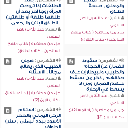
الفهرس:
المنجز
الفهرس:
بقاء
والمعلق , صيغة
الطلقات إذا تزوجت
الطلاق
المرأة زوجاً آخر بعد أن
طلقها طلقة أو طلقتين
للشيخ:
عبد الله بن ناصر
, الطلاق البائن والرجعي
السلمي
للشيخ:
عبد الله بن ناصر
جزء من محاضرة ( كتاب منهج
السلمي
السالكين - كتاب الطلاق)
جزء من محاضرة ( كتاب منهج
السالكين - كتاب الطلاق)
الفهرس:
سقوط
الفهرس:
ضمان
الضمان عن الحجام
الطبيب الذي يعالج
والطبيب والبيطار إن عرف
مجاناً , الأسئلة
حذقهم , ذكر من يسقط
للشيخ:
عبد الله بن ناصر
عنهم الضمان ومن لا
السلمي
يسقط في الإجارة
جزء من محاضرة ( زاد المستقنع
للشيخ:
عبد الله بن ناصر
- كتاب البيع [2])
السلمي
الفهرس:
استلام
جزء من محاضرة ( زاد المستقنع
الركن اليماني والحجر
- كتاب البيع [2])
الأسود بيده اليمنى , سنن
الطواف