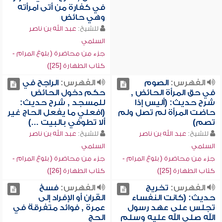
في كفارة من أتى امرأته
وهي حائض
للشيخ:
عبد الله بن ناصر
السلمي
جزء من محاضرة ( بلوغ المرام -
كتاب الطهارة [25])
الفهرس:
الصوم
الفهرس:
الراجح في
في حق المرأة الحائض ,
حكم دخول الحائض
شرح حديث: (أليس إذا
للمسجد , شرح حديث:
حاضت المرأة لم تصل ولم
(افعلي ما يفعل الحاج غير
تصم)
ألا تطوفي بالبيت ...)
للشيخ:
عبد الله بن ناصر
للشيخ:
عبد الله بن ناصر
السلمي
السلمي
جزء من محاضرة ( بلوغ المرام -
جزء من محاضرة ( بلوغ المرام -
كتاب الطهارة [25])
كتاب الطهارة [26])
الفهرس:
تخريج
الفهرس:
فسخ
حديث: (كانت النفساء
القران أو الإفراد إلى
تجلس على عهد رسول
عمرة , فوائد متفرقة في
الله صلى الله عليه وسلم
الحج