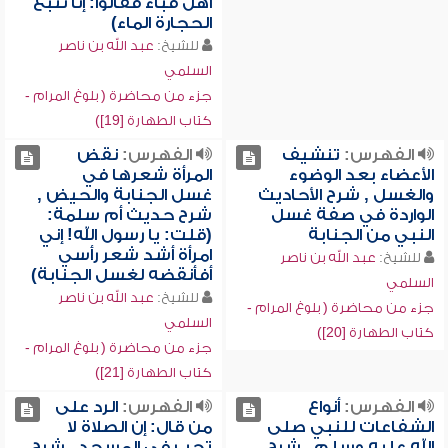
أهل قباء فقالوا: إنا نتبع
الحجارة الماء)
للشيخ:
عبد الله بن ناصر
السلمي
جزء من محاضرة ( بلوغ المرام -
كتاب الطهارة [19])
الفهرس:
تنشيف
الفهرس:
نقض
الأعضاء بعد الوضوء
المرأة شعرها في
والغسل , شرح الأحاديث
غسل الجنابة والحيض ,
الواردة في صفة غسل
شرح حديث أم سلمة:
النبي من الجنابة
(قلت: يا رسول الله! إني
امرأة أشد شعر رأسي
للشيخ:
عبد الله بن ناصر
أفأنقضه لغسل الجنابة)
السلمي
للشيخ:
عبد الله بن ناصر
جزء من محاضرة ( بلوغ المرام -
السلمي
كتاب الطهارة [20])
جزء من محاضرة ( بلوغ المرام -
كتاب الطهارة [21])
الفهرس:
أنواع
الفهرس:
الرد على
الشفاعات للنبي صلى
من قال: إن الصلاة لا
الله عليه وسلم , شرح
تجب في المسجد , شرح