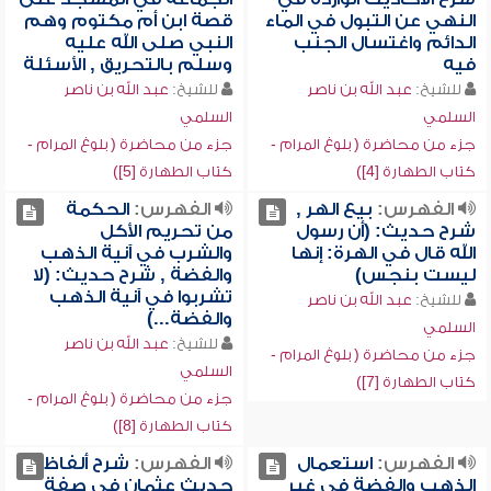
النهي عن التبول في الماء
قصة ابن أم مكتوم وهم
الدائم واغتسال الجنب
النبي صلى الله عليه
فيه
وسلم بالتحريق , الأسئلة
للشيخ:
عبد الله بن ناصر
للشيخ:
عبد الله بن ناصر
السلمي
السلمي
جزء من محاضرة ( بلوغ المرام -
جزء من محاضرة ( بلوغ المرام -
كتاب الطهارة [4])
كتاب الطهارة [5])
الفهرس:
بيع الهر ,
الفهرس:
الحكمة
شرح حديث: (أن رسول
من تحريم الأكل
الله قال في الهرة: إنها
والشرب في آنية الذهب
ليست بنجس)
والفضة , شرح حديث: (لا
تشربوا في آنية الذهب
للشيخ:
عبد الله بن ناصر
والفضة...)
السلمي
للشيخ:
عبد الله بن ناصر
جزء من محاضرة ( بلوغ المرام -
السلمي
كتاب الطهارة [7])
جزء من محاضرة ( بلوغ المرام -
كتاب الطهارة [8])
الفهرس:
استعمال
الفهرس:
شرح ألفاظ
الذهب والفضة في غير
حديث عثمان في صفة