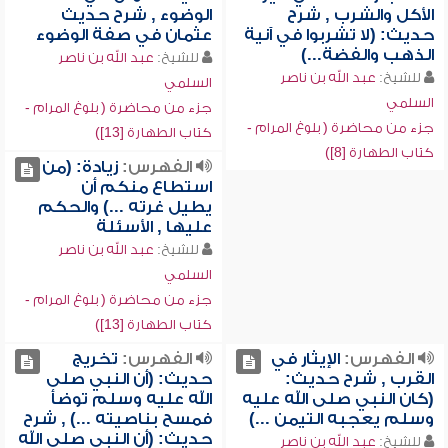
الأكل والشرب , شرح
الوضوء , شرح حديث
حديث: (لا تشربوا في آنية
عثمان في صفة الوضوء
الذهب والفضة...)
للشيخ:
عبد الله بن ناصر
للشيخ:
عبد الله بن ناصر
السلمي
السلمي
جزء من محاضرة ( بلوغ المرام -
جزء من محاضرة ( بلوغ المرام -
كتاب الطهارة [13])
كتاب الطهارة [8])
الفهرس:
زيادة: (من
استطاع منكم أن
يطيل غرته ...) والحكم
عليها , الأسئلة
للشيخ:
عبد الله بن ناصر
السلمي
جزء من محاضرة ( بلوغ المرام -
كتاب الطهارة [13])
الفهرس:
الإيثار في
الفهرس:
تخريج
القرب , شرح حديث:
حديث: (أن النبي صلى
(كان النبي صلى الله عليه
الله عليه وسلم توضأ
وسلم يعجبه التيمن ...)
فمسح بناصيته ...) , شرح
حديث: (أن النبي صلى الله
للشيخ:
عبد الله بن ناصر