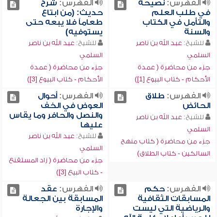
الفهرس:
نصيحة
الفهرس:
شرح
في طلب العلم
حديث: (من ابتاع
والتأمل في الكتاب
طعاماً فلا يبعه حتى
والسنة
يستوفيه)
للشيخ:
عبد الله بن ناصر
للشيخ:
عبد الله بن ناصر
السلمي
السلمي
جزء من محاضرة ( عمدة
جزء من محاضرة ( عمدة
الأحكام - كتاب البيوع [1])
الأحكام - كتاب البيوع [3])
الفهرس:
طلاق
الفهرس:
أحوال
الحائض
العوض في الخف
والنصل والحافر وما يقاس
للشيخ:
عبد الله بن ناصر
عليها
السلمي
للشيخ:
عبد الله بن ناصر
جزء من محاضرة ( كتاب منهج
السلمي
السالكين - كتاب الطلاق)
جزء من محاضرة ( زاد المستقنع
- كتاب البيع [3])
الفهرس:
حكم
الفهرس:
عقد
المسابقات الثقافية
المسابقة بين الجعالة
والرياضية التي ليست
والإجارة