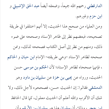
الدارقطني
رحمهم الله جميعاً، وضعفه أيضاً
عبد الحق الإشبيلي
و
ابن حزم
وغيرهم.
ومن العلماء من صحح هذا الحديث، إلا أنهم اختلفوا في طريقة
تصحيحه، فبعضهم نظر إلى ظاهر الإسناد وصححه على ضوء
ذلك، ومنهم من نظر إلى أصل الكتاب فصححه لذلك، وممن
صححه لظاهر الإسناد -وهي طريقته- الإمام
ابن حبان
و
الحاكم
، فإنهما صححاه لظاهر الإسناد؛ لأن
الحكم بن موسى
حسن
الحديث، ورواه عن
يحيى بن حمزة
عن
سليمان بن داود
وهو
الدمشقي
فقالوا: إن الحديث حسن، فصححوه لأجل ذلك، ولا
شك أن الأقرب والله أعلم أن الحديث معلول، كما قال الحافظ
ابن حجر
، وذلك أن
سليمان
هذا هو
سليمان بن الأرقم
وأن