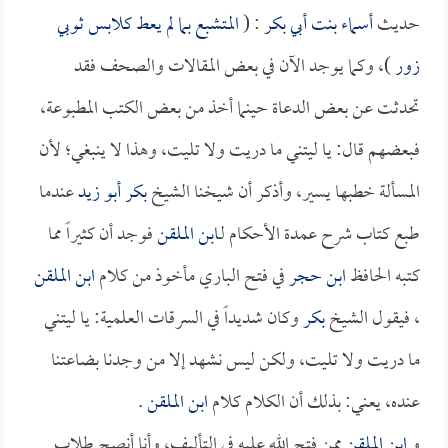
حديث
أسماء بنت أبي بكر
: (
المتشبع بما لم يعط كلابس ثوبي
زور
)، وكما يوجد الآن في بعض المقالات والصحف فقد
تحدثت عن بعض الدعاة حينما أخذ من بعض الكتب المطبوعة،
فبعضهم قال: يا ليتني ما دريت ولا تليت، وهذا لا ينبغي؛ لأن
المسألة خطبها يسير، وأذكر أن شيخنا الشيخ
بكر أبو زيد
عندما
طبع كتاب شرح عمدة الأحكام لـ
ابن الملقن
فوجد أن كثيراً مما
كتبه الحافظ
ابن حجر
في فتح الباري مأخوذ من كلام
ابن الملقن
، فيقول الشيخ
بكر
وكان شديداً في السرقات العلمية: يا ليتني
ما دريت ولا تليت، ولكن ليس نشهد إلا من وجدنا بضاعتنا
عنده، يعني: بذلك أن الكلام كلام
ابن الملقن
.
و
ابن الملقن
ممن فتح الله عليه في التأليف، وأنا أنصح طلاب