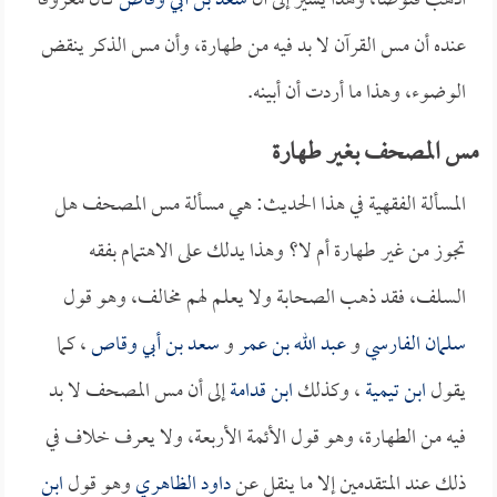
اذهب فتوضأ، وهذا يشير إلى أن
سعد بن أبي وقاص
كان معروفاً
عنده أن مس القرآن لا بد فيه من طهارة، وأن مس الذكر ينقض
الوضوء، وهذا ما أردت أن أبينه.
مس المصحف بغير طهارة
المسألة الفقهية في هذا الحديث: هي مسألة مس المصحف هل
تجوز من غير طهارة أم لا؟ وهذا يدلك على الاهتمام بفقه
السلف، فقد ذهب الصحابة ولا يعلم لهم مخالف، وهو قول
سلمان الفارسي
و
عبد الله بن عمر
و
سعد بن أبي وقاص
، كما
يقول
ابن تيمية
، وكذلك
ابن قدامة
إلى أن مس المصحف لا بد
فيه من الطهارة، وهو قول الأئمة الأربعة، ولا يعرف خلاف في
ذلك عند المتقدمين إلا ما ينقل عن
داود الظاهري
وهو قول
ابن