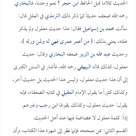
الحديث كلاماً قبل الحافظ
ابن حجر
؟ نعم وجدنا، فـ
البخاري
رحمه الله ضعف حديثاً كما ذكر ذلك
الترمذي
في العلل قال:
سألت
محمد بن إسماعيل
فقال: هذا حديث معلول ولم يذكر
علته، يعني بذلك: (
من أعمر عمرى فهي له ولمن ورثه
)،
وحديث
عبد الله بن الزبير
ضعفه
البخاري
وقال: حديث
معلول، كذلك قاله
البيهقي
رحمه الله، فأشار في السنن الكبرى
إلى أن هذا حديث معلول، وليس هذا الحديث بل حديث آخر،
وكذلك كثيراً ما يقول الإمام
العقيلي
في كتابه الضعفاء، فإنه
يقول: حديث معلول، وكذلك يقولها
ابن رجب
وغيرهم.
إذاً: كلمة معلول لا غضاضة فيها عند أهل الحديث.
القسم الثاني: ممن صححه فإنما نظر إلى شهرة هذا الكتاب، وأن