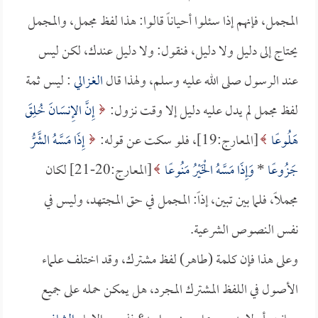
المجمل، فإنهم إذا سئلوا أحياناً قالوا: هذا لفظ مجمل، والمجمل
يحتاج إلى دليل ولا دليل، فنقول: ولا دليل عندك، لكن ليس
عند الرسول صلى الله عليه وسلم، ولهذا قال
الغزالي
: ليس ثمة
لفظ مجمل لم يدل عليه دليل إلا وقت نزول:
إِنَّ الإِنسَانَ خُلِقَ
هَلُوعًا
[المعارج:19]، فلو سكت عن قوله:
إِذَا مَسَّهُ الشَّرُّ
جَزُوعًا
*
وَإِذَا مَسَّهُ الْخَيْرُ مَنُوعًا
[المعارج:20-21] لكان
مجملاً، فلما بين تبين، إذاً: المجمل في حق المجتهد، وليس في
نفس النصوص الشرعية.
وعلى هذا فإن كلمة (طاهر) لفظ مشترك، وقد اختلف علماء
الأصول في اللفظ المشترك المجرد، هل يمكن حمله على جميع