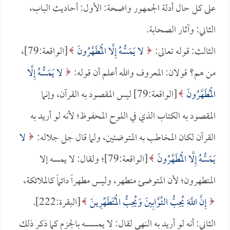
على كل حال أدلة الجمهور واضحة: الأول: أحاديث الباب،
الثاني: وآثار الصحابة.
الثالث: قوله تعالى:
لا يَمَسُّهُ إِلَّا الْمُطَهَّرُونَ
[الواقعة:79]،
من هم؟ قولان: المعروف والله أعلم أن قوله:
لا يَمَسُّهُ إِلَّا
الْمُطَهَّرُونَ
[الواقعة:79] ليس المقصود به القرآن، وإنما
المقصود به الكتاب الذي في اللوح المحفوظ؛ لأنه لو أريد به
القرآن لكان المخاطب به المتوضئين، ولما قال جل جلاله:
لا
يَمَسُّهُ إِلَّا الْمُطَهَّرُونَ
[الواقعة:79]؛ ولقال: لا يمسه إلا
المتطهرون؛ لأن المتوضئ متطهر، وليس مطهراً دائماً كالملائكة،
إِنَّ اللَّهَ يُحِبُّ التَّوَّابِينَ وَيُحِبُّ الْمُتَطَهِّرِينَ
[البقرة:222].
الثاني: أنه لو أريد به النهي لقال: لا يمسسه بالجزم كما ذكر ذلك