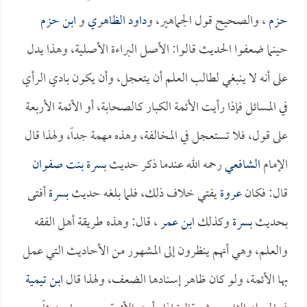
حزم
، والصحيح قول الجماهير، و
داود الظاهري
و
ابن حزم
حينما ضعفوا الحديث قالوا: الأصل البراءة الأصلية، وهذا يدل
على أنه لا ينبغي لطالب العلم أن يتعجل، وأن يكون بادي الرأي
في المسائل فإذا رأيت الأئمة الكبار كالصحابة، أو الأئمة الأربعة
على قول، فلا تستعجل في المخالفة، وهذه مهمة جداً، ولهذا قال
الإمام
الشافعي
رحمه الله عندما ذكر حديث
بسرة بنت صفوان
قال: فكان
عروة
يفتي خلاف ذلك، فلما بلغه حديث
بسرة
أفتى
بحديث
بسرة
وكذلك
ابن عمر
، قال: وهذه طريقة أهل الفقه
والعلم، وهي أنهم ينظرون إلى المشهور من الأحاديث التي عمل
بها الأئمة، ولو كان ظاهر إسنادها الضعف، ولهذا قال
ابن تيمية