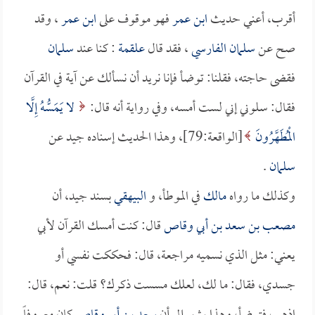
أقرب، أعني حديث
ابن عمر
فهو موقوف على
ابن عمر
، وقد
صح عن
سلمان الفارسي
، فقد قال
علقمة
: كنا عند
سلمان
فقضى حاجته، فقلنا: توضأ فإنا نريد أن نسألك عن آية في القرآن
فقال: سلوني إني لست أمسه، وفي رواية أنه قال:
لا يَمَسُّهُ إِلَّا
الْمُطَهَّرُونَ
[الواقعة:79]، وهذا الحديث إسناده جيد عن
سلمان
.
وكذلك ما رواه
مالك
في الموطأ، و
البيهقي
بسند جيد، أن
مصعب بن سعد بن أبي وقاص
قال: كنت أمسك القرآن لأبي
يعني: مثل الذي نسميه مراجعة، قال: فحككت نفسي أو
جسدي، فقال: ما لك، لعلك مسست ذكرك؟ قلت: نعم، قال: