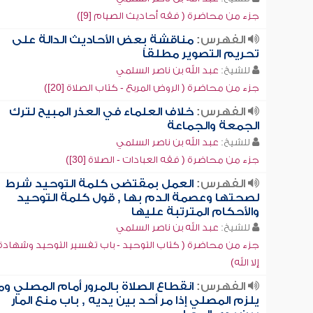
جزء من محاضرة ( فقه أحاديث الصيام [9])
الفهرس:
مناقشة بعض الأحاديث الدالة على
تحريم التصوير مطلقاً
للشيخ:
عبد الله بن ناصر السلمي
جزء من محاضرة ( الروض المربع - كتاب الصلاة [20])
الفهرس:
خلاف العلماء في العذر المبيح لترك
الجمعة والجماعة
للشيخ:
عبد الله بن ناصر السلمي
جزء من محاضرة ( فقه العبادات - الصلاة [30])
الفهرس:
العمل بمقتضى كلمة التوحيد شرط
لصحتها وعصمة الدم بها , قول كلمة التوحيد
والأحكام المترتبة عليها
للشيخ:
عبد الله بن ناصر السلمي
جزء من محاضرة ( كتاب التوحيد - باب تفسير التوحيد وشهادة ل
إلا الله)
الفهرس:
انقطاع الصلاة بالمرور أمام المصلي وم
يلزم المصلي إذا مر أحد بين يديه , باب منع المار