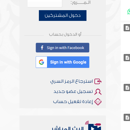
الـمـــــرور:
دخول المشتركين
أو الدخول بحساب
استرجاع الرمز السري
تسجيل عضو جديد
إعادة تفعيل حساب
البث المباشر