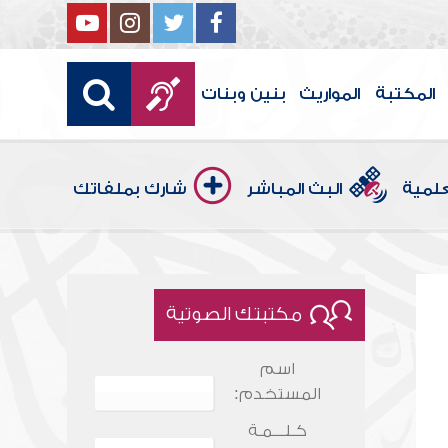
المكتبة
المواريث
بنين وبنات
علمية
البث المباشر
شارك بملفاتك
مكتبتك الصوتية
اسم
المستخدم:
كـلـــمـة