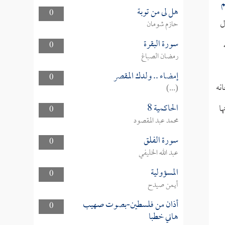
م
هل لى من توبة
0
ل
حازم شومان
سورة البقرة
0
رمضان الصباغ
إمضاء .. ولدك المقصر
0
نه
(...)
الحاكمية 8
ا
0
محمد عبد المقصود
سورة الفلق
0
عبد الله الخليفي
المسؤولية
0
أيمن صيدح
أذان من فلسطين-بصوت صهيب
0
هاني خطبا