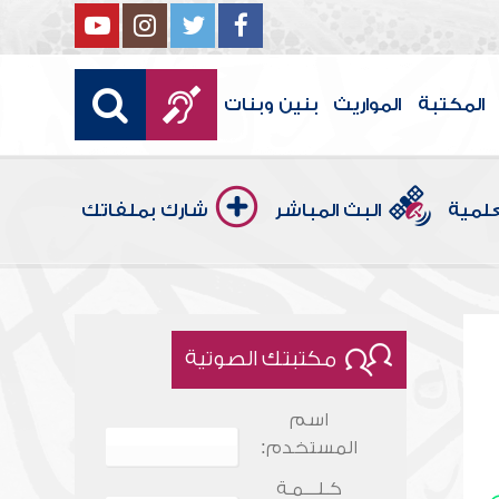
المكتبة
المواريث
بنين وبنات
علمية
البث المباشر
شارك بملفاتك
مكتبتك الصوتية
اسم
المستخدم:
كـلـــمـة