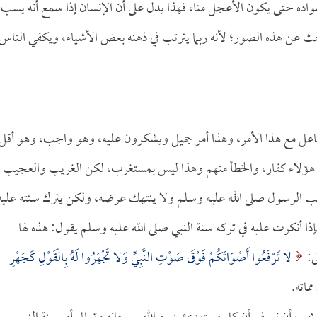
سواده حتى يكون الأعجل منا، فهذا يدل على أن الإنسان إذا سمع أنه يسب
حث عن هذه الصور؛ لأنه ربما يترتب في ذهنه بعض الأشياء، ويكفي الناس
فاعل مع هذا الأمر، وهذا أمر جميل ويشكرون عليه، وهو واجب، وهو أقل
أن هؤلاء كفار، والخطأ منهم وهذا ليس بمستغرب، لكن الغريب والعجيب
 يسب الرسول صلى الله عليه وسلم ولا ينتهك عرضه، ولكن يترك سنته عليه
ذا أنكرت عليه في تركه سنة النبي صلى الله عليه وسلم يقول: هذه لها
ى:
لا تَرْفَعُوا أَصْوَاتَكُمْ فَوْقَ صَوْتِ النَّبِيِّ وَلا تَجْهَرُوا لَهُ بِالْقَوْلِ كَجَهْرِ