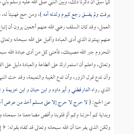
كما سبق أن ذكرنا ذلك، وبين النبي صلى الله عليه وسلم بأبي 
يرفث ولم يفسق رجع كيوم ولدته أمه
)، ومن حج فهنيئاً له، 
العمل، وقد كان السلف رضي الله عنهم أجمعين يرون أن إتباع
عنهم يهنئون الذي أدى العبادة وأقبل على الله سبحانه وتعالى،
المحروم جبر الله مصيبتك، فأهنئ كل من أدى عبادة الله سبحا
وتعالى، واعلم أن استمرارك على الطاعة والعبادة دليل على الق
وأن تدع قول الزور، وأن تدع الغيبة والنميمة، وقد حث النب
الذي رواه
الدارقطني
و
أبو داود
و
ابن حبان
و
ابن خزيمة
و
ا
عن الحج: (
لا حرج لا حرج إلا على مسلم أخذ من عرض أخ
وبداية كم أحزننا وكم آلم قلوبنا وأقض مضاجعنا ما سمعناه وش
ولكن الذي يفرحنا أن الله سبحانه وتعالى قد كفاه بقوله:
إِ