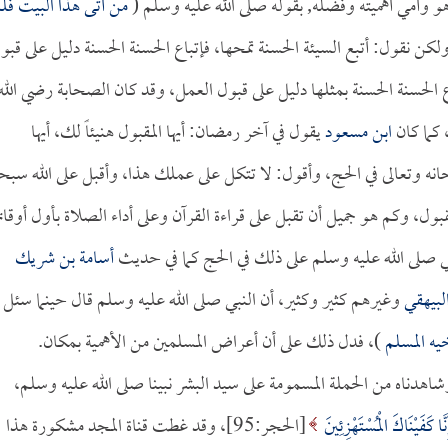
هو وأمي أهميته وفضله, بقوله صلى الله عليه وسلم (
من أتى هذا البيت فل
ولكن نقول: أتبع السيئة الحسنة تمحها، فإتباع الحسنة الحسنة دليل على قبو
 الحسنة الحسنة بمثلها دليل على قبول العمل، وقد كان الصحابة رضي الله
 كما كان
ابن مسعود
يقول في آخر رمضان: أيها المقبول هنيئاً لك، أيها
نه وتعالى في الحج، وأقول: لا تتكل على عملك هذا، وأقبل على الله سبحا
بول، وكم هو جميل أن تقبل على قراءة القرآن وعلى أداء الصلاة بأول أوقاته
ي صلى الله عليه وسلم على ذلك في الحج كما في حديث
أسامة بن شريك
لبيهقي
وغيرهم كثير وكثير، أن النبي صلى الله عليه وسلم قال حينما سئل
يه المسلم
)، فدل ذلك على أن أعراض المسلمين من الأهمية بمكان.
اهدناه من الحملة المسمومة على سيد البشر نبينا صلى الله عليه وسلم،
نَّا كَفَيْنَاكَ الْمُسْتَهْزِئِينَ
[الحجر:95]، وقد غطت قناة المجد مشكورة هذا