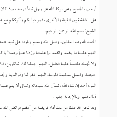
أرحب بالجميع وعلى بركة الله عز وجل نبدأ درسنا، وإذا كا
على الشاشة بين الفينة والأخرى، فمرحباً بكم وأترككم مع ض
الشيخ: بسم الله الرحمن الرحيم.
الحمد لله رب العالمين، وصلى الله وسلم وبارك على نبينا محمد
اللهم علمنا ما ينفعنا وانفعنا بما علمتنا وزدنا علماً وعملاً يا ك
ولا تجعله ملتبساً علينا فنضل، اللهم اجعلنا لك شاكرين، لك
حجتنا، واسلل سخيمة قلوبنا، اللهم اغفر لنا ولوالدينا ولجمي
العود أحمد إن شاء الله، نسأل الله سبحانه وتعالى أن يتم علينا
ذلك قدير وبالإجابة جدير.
وها نحن قد عدنا من بعد أداء فريضة من أعظم فرائض الله سب