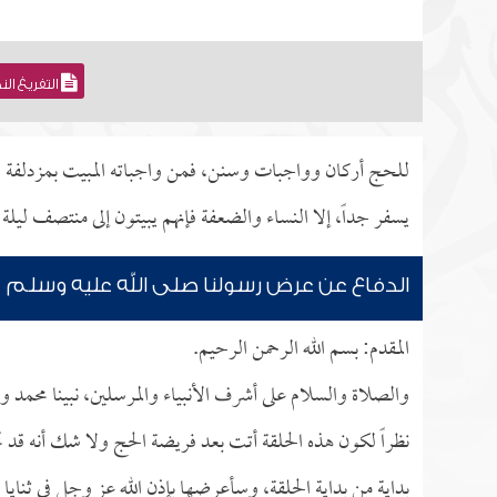
التفريغ ال
للحج أركان وواجبات وسنن، فمن واجباته المبيت بمزدلفة ليل
يسفر جداً، إلا النساء والضعفة فإنهم يبيتون إلى منتصف ليلة 
الدفاع عن عرض رسولنا صلى الله عليه وسلم
المقدم: بسم الله الرحمن الرحيم.
والصلاة والسلام على أشرف الأنبياء والمرسلين، نبينا محمد 
نظراً لكون هذه الحلقة أتت بعد فريضة الحج ولا شك أنه قد
بداية من بداية الحلقة، وسأعرضها بإذن الله عز وجل في ثنايا 