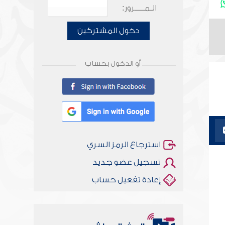
الـمـــــرور:
دخول المشتركين
أو الدخول بحساب
استرجاع الرمز السري
تسجيل عضو جديد
إعادة تفعيل حساب