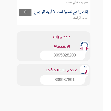
صهيب هاني خطبا
إنك راجع للدنيا قلت لا أريد الرجوع
0
خالد الراشد
عدد مرات
الاستماع
3095028200
عدد مرات الحفظ
839987891