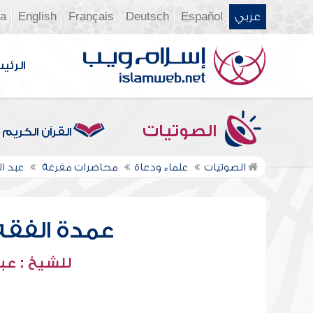
عربي
Español
Deutsch
Français
English
ia
الرئي
الصوتيات
القرآن الكريم
الصوتيات
علماء ودعاة
محاضرات مفرغة
عبد ا
عمدة الفقه -
للشيخ : عبد