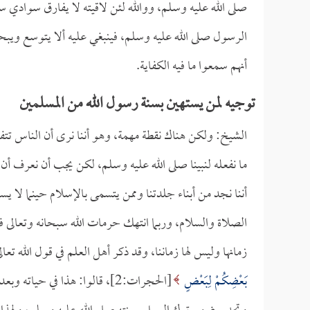
صلى الله عليه وسلم، ووالله لئن لاقيته لا يفارق سوادي 
الرسول صلى الله عليه وسلم، فينبغي عليه ألا يتوسع ويب
أنهم سمعوا ما فيه الكفاية.
توجيه لمن يستهين بسنة رسول الله من المسلمين
الشيخ: ولكن هناك نقطة مهمة، وهو أننا نرى أن الناس تت
ما نفعله لنبينا صلى الله عليه وسلم، لكن يجب أن نعرف 
أننا نجد من أبناء جلدتنا وممن يتسمى بالإسلام حينما لا
الصلاة والسلام، وربما انتهك حرمات الله سبحانه وتعالى فإ
زمانها وليس لها زماننا، وقد ذكر أهل العلم في قول الله تعال
بَعْضِكُمْ لِبَعْضٍ
[الحجرات:2]، قالوا: هذا في حياته وبعد مماته.