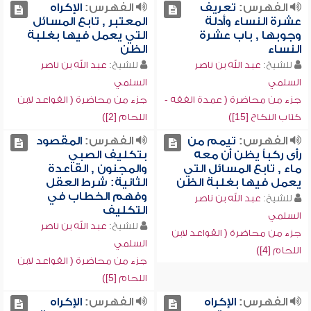
الفهرس:
تعريف
الفهرس:
الإكراه
عشرة النساء وأدلة
المعتبر , تابع المسائل
وجوبها , باب عشرة
التي يعمل فيها بغلبة
النساء
الظن
للشيخ:
عبد الله بن ناصر
للشيخ:
عبد الله بن ناصر
السلمي
السلمي
جزء من محاضرة ( عمدة الفقه -
جزء من محاضرة ( القواعد لابن
كتاب النكاح [15])
اللحام [2])
الفهرس:
تيمم من
الفهرس:
المقصود
رأى ركباً يظن أن معه
بتكليف الصبي
ماء , تابع المسائل التي
والمجنون , القاعدة
يعمل فيها بغلبة الظن
الثانية: شرط العقل
وفهم الخطاب في
للشيخ:
عبد الله بن ناصر
التكليف
السلمي
للشيخ:
عبد الله بن ناصر
جزء من محاضرة ( القواعد لابن
السلمي
اللحام [4])
جزء من محاضرة ( القواعد لابن
اللحام [5])
الفهرس:
الإكراه
الفهرس:
الإكراه