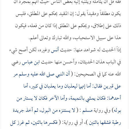
فقه قل أن يتأمله ويتنبه إليه بعض الناس حيث أنهم بمجرد أن
يكون مطلقاً ومقيداً يقول: إن المقيد يحكم على المطلق، فليس
ذلك على إطلاق، ويحكم على المطلق إذا كان من فعله، فيكون
هذا على سبيل الاستحباب، والله تبارك وتعالى أعلم.
إذاً الحديث له شواهد منها: حديث
أنس
وغيره، لكن أصح شيء
في الباب هذان الحديثان، وأحسن منها حديث
ابن عباس
رضي
الله عنه كما في الصحيحين: (
أن النبي صلى الله عليه وسلم مر
على قبرين فقال: أما إنهما ليعذبان وما يعذبان في كبير، أما
أحدهما: فكان يمشي بالنميمة، وأما الآخر فكان لا يستتر من
بوله
) وفي رواية
مسلم
: (
لا يستنزه من البول، ثم أخذ جريدة
رطبة فشقها باثنين
)، أو في رواية: (
فكسرها باثنين، ثم غرز كل