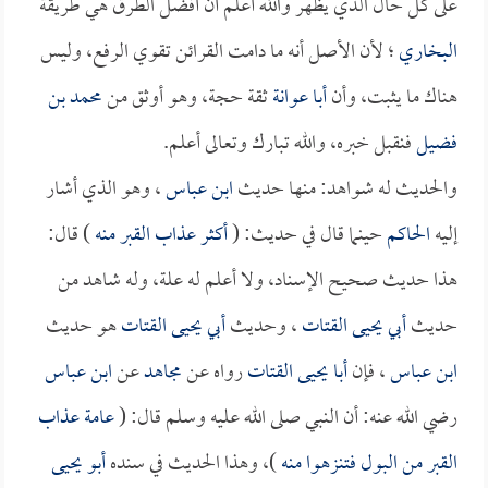
على كل حال الذي يظهر والله أعلم أن أفضل الطرق هي طريقة
البخاري
؛ لأن الأصل أنه ما دامت القرائن تقوي الرفع، وليس
هناك ما يثبت، وأن
أبا عوانة
ثقة حجة، وهو أوثق من
محمد بن
فضيل
فنقبل خبره، والله تبارك وتعالى أعلم.
والحديث له شواهد: منها حديث
ابن عباس
، وهو الذي أشار
إليه
الحاكم
حينما قال في حديث: (
أكثر عذاب القبر منه
) قال:
هذا حديث صحيح الإسناد، ولا أعلم له علة، وله شاهد من
حديث
أبي يحيى القتات
، وحديث
أبي يحيى القتات
هو حديث
ابن عباس
، فإن
أبا يحيى القتات
رواه عن
مجاهد
عن
ابن عباس
رضي الله عنه: أن النبي صلى الله عليه وسلم قال: (
عامة عذاب
القبر من البول فتنزهوا منه
)، وهذا الحديث في سنده
أبو يحيى