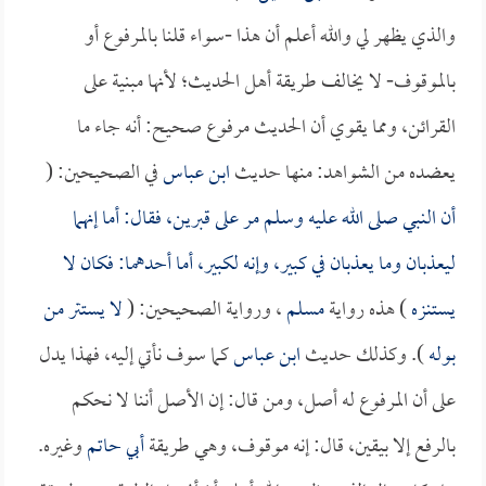
والذي يظهر لي والله أعلم أن هذا -سواء قلنا بالمرفوع أو
بالموقوف- لا يخالف طريقة أهل الحديث؛ لأنها مبنية على
القرائن، ومما يقوي أن الحديث مرفوع صحيح: أنه جاء ما
يعضده من الشواهد: منها حديث
ابن عباس
في الصحيحين: (
أن النبي صلى الله عليه وسلم مر على قبرين، فقال: أما إنهما
ليعذبان وما يعذبان في كبير، وإنه لكبير، أما أحدهما: فكان لا
يستنزه
) هذه رواية
مسلم
، ورواية الصحيحين: (
لا يستتر من
بوله
). وكذلك حديث
ابن عباس
كما سوف نأتي إليه، فهذا يدل
على أن المرفوع له أصل، ومن قال: إن الأصل أننا لا نحكم
بالرفع إلا بيقين، قال: إنه موقوف، وهي طريقة
أبي حاتم
وغيره.