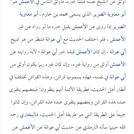
أوثق عن الشيخ نفسه قبلنا خبره، فأوثق الناس في
الأعمش
هو:
أبو معاوية الضرير
الذي يسمى
محمد بن خازم
،
أبو معاوية
الضرير
إذا روى عن
الأعمش
يقبل خبره ما لو رواه عن غير
الأعمش
، فلو اختلف الحديث مع
أبي عوانة
فننظر من هو شيخ
أبي عوانة
، إن كان
الأعمش
قبلنا خبر
أبي عوانة
؛ لأنه روايته عن
الأعمش
أوثق من رواية غيره، وإن كان غيره ربما يكون أوثق من
أبي عوانة
في نفسه، فهذه يسمونها قرائن، وهذه القرائن تختلف في
أنظار أهل الحديث، فطريقة الأئمة أنهم ينظرون: فبعضهم يتقوى
عنده هذه القرائن وبعضهم يتقوى عنده هذه القرائن، وإن كانوا
جميعاً على الطريقة التي هو طريقة أهل الحديث، فـ
البخاري
رحمه
الله حينما سأله
الترمذي
عن حديث
أبي عوانة
عن
الأعمش
عن