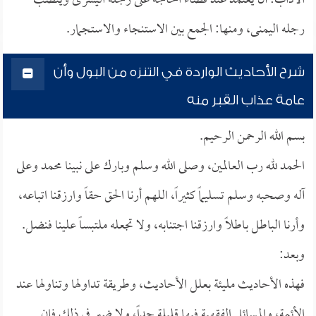
الآداب: أن يعتمد عند قضاء الحاجة على رجله اليسرى وينصب
رجله اليمنى، ومنها: الجمع بين الاستنجاء والاستجمار.
شرح الأحاديث الواردة في التنزه من البول وأن
عامة عذاب القبر منه
بسم الله الرحمن الرحيم.
الحمد لله رب العالمين، وصلى الله وسلم وبارك على نبينا محمد وعلى
آله وصحبه وسلم تسليماً كثيراً، اللهم أرنا الحق حقاً وارزقنا اتباعه،
وأرنا الباطل باطلاً وارزقنا اجتنابه، ولا تجعله ملتبساً علينا فنضل.
وبعد:
فهذه الأحاديث مليئة بعلل الأحاديث، وطريقة تداولها وتناولها عند
الأئمة، والمسائل الفقهية فيها قليلة جداً، ولا ضير في ذلك فإن