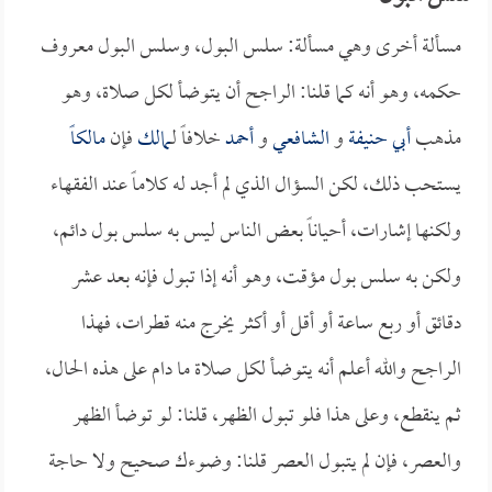
مسألة أخرى وهي مسألة: سلس البول، وسلس البول معروف
حكمه، وهو أنه كما قلنا: الراجح أن يتوضأ لكل صلاة، وهو
مذهب
أبي حنيفة
و
الشافعي
و
أحمد
خلافاً لـ
مالك
فإن
مالكاً
يستحب ذلك، لكن السؤال الذي لم أجد له كلاماً عند الفقهاء
ولكنها إشارات، أحياناً بعض الناس ليس به سلس بول دائم،
ولكن به سلس بول مؤقت، وهو أنه إذا تبول فإنه بعد عشر
دقائق أو ربع ساعة أو أقل أو أكثر يخرج منه قطرات، فهذا
الراجح والله أعلم أنه يتوضأ لكل صلاة ما دام على هذه الحال،
ثم ينقطع، وعلى هذا فلو تبول الظهر، قلنا: لو توضأ الظهر
والعصر، فإن لم يتبول العصر قلنا: وضوءك صحيح ولا حاجة