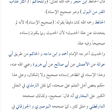
قال الحافظ
ابن حجر
رحمه الله تعالى: (و
للحاكم
: (
أكثر عذاب
القبر من البول
) وهو صحيح الإسناد).
الحافظ
رحمه الله كان دقيقاً بقوله: (صحيح الإسناد)؛ لأنه لم
يتحدث عن علة الحديث؛ لأن الحديث ربما يكون إسناده
صحيحاً وفيه علة.
والحديث أخرجه الإمام
أحمد
و
ابن ماجه
و
الحاكم
من طريق
أبي
عوانة
عن
الأعمش
عن
أبي صالح
عن
أبي هريرة
رضي الله عنه،
وهذا الإسناد في الظاهر إسناده صحيح ولا إشكال، وعلى هذا
حكم بعض أهل العلم على صحته، كما نقل
الترمذي
في العلل
الكبير على
البخاري
أنه قال: صحيح، وكذلك صححه
الدارقطني
وخلق كثير، كما صححه
البوصيري
و
الجوزقاني
في