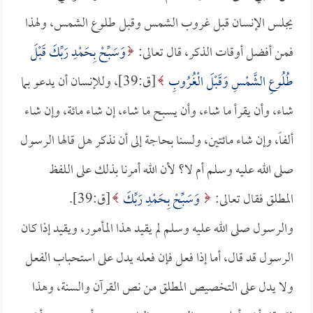
يجلس الإنسان قبل غروب الشمس وقبل طلوع الشمس، ولهذا
فمن أفضل أوقات الذكر، قال تعالى:
وَسَبِّحْ بِحَمْدِ رَبِّكَ قَبْلَ
طُلُوعِ الشَّمْسِ وَقَبْلَ الْغُرُوبِ
[ق:39]، وللإنسان أن يدعو بما
شاء، وأن يقرأ ما شاء، وأن يسبح ما شاء، إن شاء مائة، وإن شاء
ألفاً، وإن شاء مائتين، ولسنا بحاجة إلى أن نذكر هل قالها الرسول
صلى الله عليه وسلم أم لا؟ لأن الله أمرنا بذلك على اللفظ
المطلق فقال تعالى:
وَسَبِّحْ بِحَمْدِ رَبِّكَ
[ق:39].
والرسول صلى الله عليه وسلم لم يقيد هذا المأمور، ويقيد إذا كان
الرسول قد قال، أما إذا فعل فإن فعله يدل على استحباب الفعل
ولا يدل على التخصيص المطلق من نص القرآن والسنة، وهذا