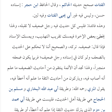
القتات
صحح حديثه
الحاكم
، وقال الحافظ
ابن حجر
: إسناده
حسن، وليس فيه غير
أبي يحيى القتات
وفيه لين.
وهذه فائدة: فليس كل حديث فيه رجل ضعيف لا تقبله، ولهذا
يخطئ بعض الإخوة فيمسك تقريب التهذيب، ويمسك الإسناد
فإذا قال: ضعيف. تركه، والصحيح أننا لا نحكم على الحديث
بالضعف ولو كان في إسناده رجل ضعيف؛ فربما يكون ضعفه
منجبراً، ولهذا تجد أن الأئمة ينتقون من أحاديث الضعيف ما علم
أنه أصاب فيه، ويتركون من أحاديث الثقة ما علم أنه أخطأ فيه،
يقول
المزي
رحمه الله: وطريقة
أبي عبد الله البخاري
و
مسلم بن
الحجاج
هي طريقة أهل الحديث، فليست هي طريقة
أبي محمد
بن حزم
الذي يترك حديث الثقة إذا علم أنه أخطأ، أو طريقة