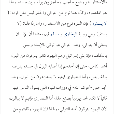
فالاستتار: هو وضع حاجب وحاجز بين بوله وبين جسده وهذا
هو المقصود، وكأن هذا نوع من التوقي والحذر ليس مثل قوله: (
لا يستنزه
) فإن التنزه نوع من الاستقذار، وأما إذا قلنا: (لا
يستتر) وهي رواية
البخاري
و
مسلم
فإن معناها أن الإنسان
ينبغي أن يتوقى، وهذا التوقي هو توقي بالإبعاد وليس
بالتكلف، فإن بني إسرائيل وهم اليهود كانوا يتوقون من البول
أشد الناس، حتى إن أحدهم إذا أصابه البول في جسده يقرضه
بالمقاريض، وأما النصارى فإنهم لا يستنزهون من البول، ولهذا
تجد حتى -أعزكم الله- في دورات المياه التي يتبول الناس فيها
قائماً لا تكاد تجد يهودياً يصنع هذا، أما النصارى فإنهم لا يبالون؛
لأن اليهود يتوقون أشد التوقي، ولهذا فإن اليهود وقايتهم من