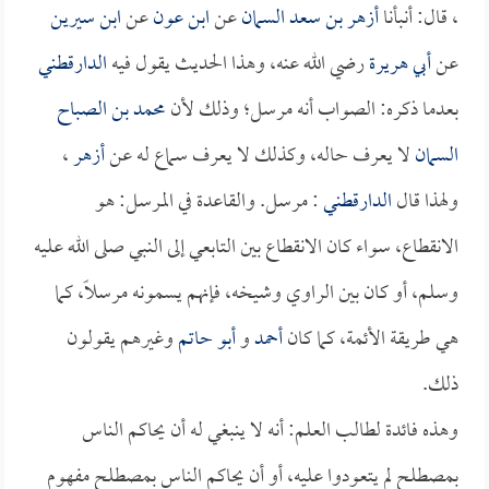
، قال: أنبأنا
أزهر بن سعد السمان
عن
ابن عون
عن
ابن سيرين
عن
أبي هريرة
رضي الله عنه، وهذا الحديث يقول فيه
الدارقطني
بعدما ذكره: الصواب أنه مرسل؛ وذلك لأن
محمد بن الصباح
السمان
لا يعرف حاله، وكذلك لا يعرف سماع له عن
أزهر
،
ولهذا قال
الدارقطني
: مرسل. والقاعدة في المرسل: هو
الانقطاع، سواء كان الانقطاع بين التابعي إلى النبي صلى الله عليه
وسلم، أو كان بين الراوي وشيخه، فإنهم يسمونه مرسلاً، كما
هي طريقة الأئمة، كما كان
أحمد
و
أبو حاتم
وغيرهم يقولون
ذلك.
وهذه فائدة لطالب العلم: أنه لا ينبغي له أن يحاكم الناس
بمصطلح لم يتعودوا عليه، أو أن يحاكم الناس بمصطلح مفهوم