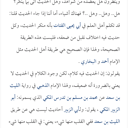
وينظرون هل يعضده من شواهد، وهل الحديث أتى بما ينكر؟
هل.. وهل.. وهل ..؟ فهناك أشياء، أما أننا إذا جاء الحديث قلنا:
قد تكلم أهل العلم في
أبي يحيى القتات
بأنه منكر الحديث، وكل
حديث فيه اختلاف نقبل من ضعفه، فليست هذه الطريقة
الصحيحة، ولهذا فإن الصحيح هي طريقة أهل الحديث مثل
الإمام
أحمد
و
البخاري
.
يقولون: إن الحديث فيه كلام، لكن وجود الكلام في الحديث لا
يعني بالضرورة أنه ضعيف، ولهذا الإمام
الذهبي
في رواية
الليث
بن سعد
عن
محمد بن مسلم بن تدرس المكي
الذي يسمونه:
أبو
الزبير المكي
، يقول: ولـ
أبي الزبير
أحاديث ليست هي عن طريق
الليث بن سعد
ففي القلب منها شيء، يعني: في القلب منها شيء