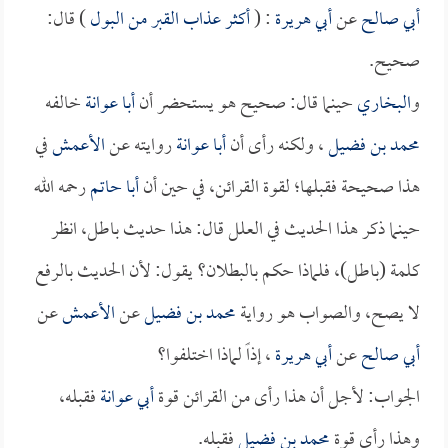
أبي صالح
عن
أبي هريرة
: (
أكثر عذاب القبر من البول
) قال:
صحيح.
و
البخاري
حينما قال: صحيح هو يستحضر أن
أبا عوانة
خالفه
محمد بن فضيل
، ولكنه رأى أن
أبا عوانة
روايته عن
الأعمش
في
هذا صحيحة فقبلها؛ لقوة القرائن، في حين أن
أبا حاتم
رحمه الله
حينما ذكر هذا الحديث في العلل قال: هذا حديث باطل، انظر
كلمة (باطل)، فلماذا حكم بالبطلان؟ يقول: لأن الحديث بالرفع
لا يصح، والصواب هو رواية
محمد بن فضيل
عن
الأعمش
عن
أبي صالح
عن
أبي هريرة
، إذاً لماذا اختلفوا؟
الجواب: لأجل أن هذا رأى من القرائن قوة
أبي عوانة
فقبله،
وهذا رأى قوة
محمد بن فضيل
فقبله.