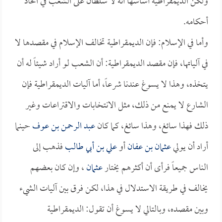
ولكن الديمقراطية أساسها أنه لا سلطان على الشعب في اتخاذ
أحكامه.
وأما في الإسلام: فإن الديمقراطية تخالف الإسلام في مقصدها لا
في آلياتها، فإن مقصد الديمقراطية: أن الشعب لو أراد شيئاً له أن
يتخذه، وهذا لا يسوغ عندنا شرعاً، أما آليات الديمقراطية فإن
الشارع لا يمنع من ذلك، مثل الانتخابات والاقتراعات وغير
ذلك فهذا سائغ، وهذا سائغ، كما كان
عبد الرحمن بن عوف
حينما
أراد أن يولي
عثمان بن عفان
أو
علي بن أبي طالب
فذهب إلى
الناس جميعاً فرأى أن أكثرهم يختار
عثمان
، وإن كان بعضهم
يخالف في طريقة الاستدلال في هذا، لكن فرق بين آليات الشيء
وبين مقصده، وبالتالي لا يسوغ أن تقول: الديمقراطية