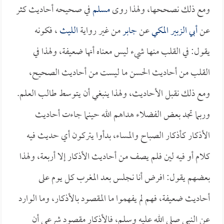
ومع ذلك نصححها، ولهذا روى
مسلم
في صحيحه أحاديث كثر
عن
أبي الزبير المكي
عن
جابر
من غير رواية
الليث
، فكونه
يقول: في القلب منها شيء ليس معناه أنها ضعيفة، ولهذا في
القلب من أحاديث الحسن ما ليست من أحاديث الصحيح،
ومع ذلك نقبل الأحاديث، ولهذا ينبغي أن يتوسط طالب العلم.
وربما تجد بعض الفضلاء هداهم الله حينما جاءت أحاديث
الأذكار كأذكار الصباح والمساء، بدأوا يتركون أي حديث فيه
كلام أو فيه لين فلم يصف من أحاديث الأذكار إلا أربعة، ولهذا
بعضهم يقول: افرض أنا نجلس بعد المغرب كل يوم على
أحاديث ضعيفة، فهم لم يفهموا ما المقصود بالأذكار، وما الوارد
عن النبي صلى الله عليه وسلم، فالأذكار مقصود شرعي أن