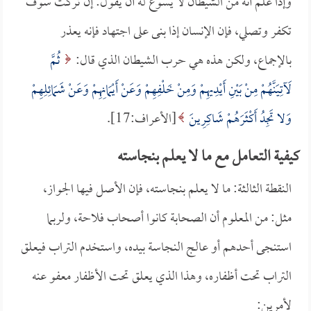
وإذا علم أنه من الشيطان لا يسوغ له أن يقول: إن تركت سوف
تكفر وتصلي، فإن الإنسان إذا بنى على اجتهاد فإنه يعذر
بالإجماع، ولكن هذه هي حرب الشيطان الذي قال:
ثُمَّ
لَآتِيَنَّهُمْ مِنْ بَيْنِ أَيْدِيهِمْ وَمِنْ خَلْفِهِمْ وَعَنْ أَيْمَانِهِمْ وَعَنْ شَمَائِلِهِمْ
وَلا تَجِدُ أَكْثَرَهُمْ شَاكِرِينَ
[الأعراف:17].
كيفية التعامل مع ما لا يعلم بنجاسته
النقطة الثالثة: ما لا يعلم بنجاسته، فإن الأصل فيها الجواز،
مثل: من المعلوم أن الصحابة كانوا أصحاب فلاحة، ولربما
استنجى أحدهم أو عالج النجاسة بيده، واستخدم التراب فيعلق
التراب تحت أظفاره، وهذا الذي يعلق تحت الأظفار معفو عنه
لأمرين: