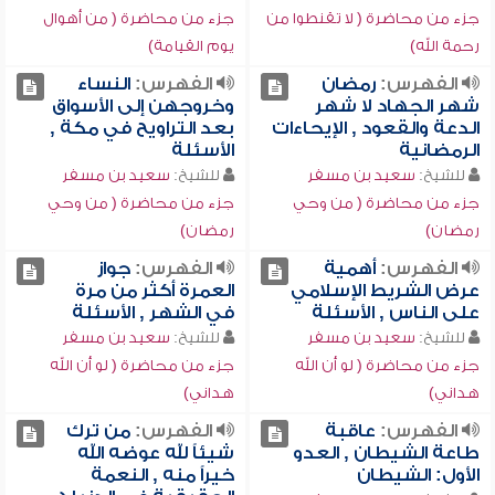
جزء من محاضرة ( لا تقنطوا من
جزء من محاضرة ( من أهوال
رحمة الله)
يوم القيامة)
الفهرس:
رمضان
الفهرس:
النساء
شهر الجهاد لا شهر
وخروجهن إلى الأسواق
الدعة والقعود , الإيحاءات
بعد التراويح في مكة ,
الرمضانية
الأسئلة
للشيخ:
سعيد بن مسفر
للشيخ:
سعيد بن مسفر
جزء من محاضرة ( من وحي
جزء من محاضرة ( من وحي
رمضان)
رمضان)
الفهرس:
أهمية
الفهرس:
جواز
عرض الشريط الإسلامي
العمرة أكثر من مرة
على الناس , الأسئلة
في الشهر , الأسئلة
للشيخ:
سعيد بن مسفر
للشيخ:
سعيد بن مسفر
جزء من محاضرة ( لو أن الله
جزء من محاضرة ( لو أن الله
هداني)
هداني)
الفهرس:
عاقبة
الفهرس:
من ترك
طاعة الشيطان , العدو
شيئاً لله عوضه الله
الأول: الشيطان
خيراً منه , النعمة