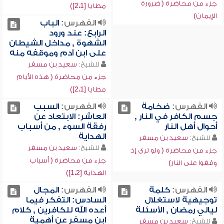
جزء من محاضرة ( ضرورة
مطايا [2،1])
الإيمان)
الفهرس:
الباب
الرابع: عند ورود
الشهوة , مداخل الشيطان
على ابن آدم وموقفه منه
للشيخ:
سعيد بن مسفر
جزء من محاضرة ( هذه الأيام
مطايا [2،1])
الفهرس:
ضخامة
الفهرس:
السبب
جسم الكافر في النار ,
العاشر: الابتعاد عن
أحوال أهل النار
رفقة السوء , من أسباب
الهداية
للشيخ:
سعيد بن مسفر
للشيخ:
سعيد بن مسفر
جزء من محاضرة ( ولو ترى إذ
جزء من محاضرة ( أسباب
وقفوا على النار)
الهداية [1،2])
الفهرس:
كلمة
الفهرس:
المجال
توجيهية لاستغلال
السادس: التفكر فيما
ليالي رمضان , الأسئلة
أعده الله للكافرين , كلام
ابن مسفر عن أهمية
للشيخ:
سعيد بن مسفر