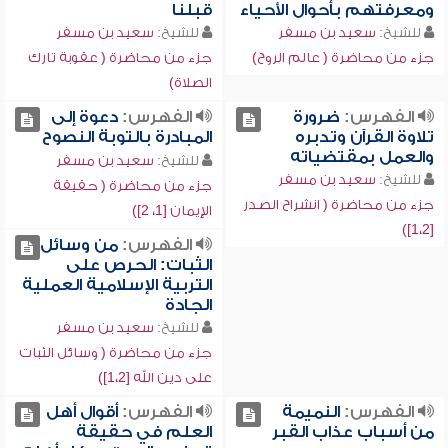
ومعرفتهم بأحوال الأحياء
قبلنا
للشيخ:
سعيد بن مسفر
للشيخ:
سعيد بن مسفر
جزء من محاضرة ( عالم الروح)
جزء من محاضرة ( عقوبة تارك
الصلاة)
الفهرس:
ضرورة
الفهرس:
دعوة إلى
تلاوة القرآن وتدبره
المبادرة بالتوبة النصوح
والعمل بمقتضياته
للشيخ:
سعيد بن مسفر
للشيخ:
سعيد بن مسفر
جزء من محاضرة ( حقيقة
جزء من محاضرة ( انشراح الصدر
الإيمان [1، 2])
[1،2])
الفهرس:
من وسائل
الثبات: الحرص على
التربية الإسلامية العملية
الجادة
للشيخ:
سعيد بن مسفر
جزء من محاضرة ( وسائل الثبات
على دين الله [1،2])
الفهرس:
النميمة
الفهرس:
أقوال أهل
من أسباب عذاب القبر
العلم في حقيقة