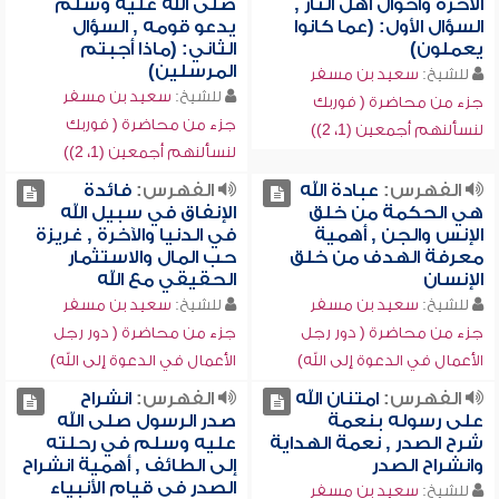
الآخرة وأحوال أهل النار ,
صلى الله عليه وسلم
السؤال الأول: (عما كانوا
يدعو قومه , السؤال
يعملون)
الثاني: (ماذا أجبتم
المرسلين)
للشيخ:
سعيد بن مسفر
للشيخ:
سعيد بن مسفر
جزء من محاضرة ( فوربك
جزء من محاضرة ( فوربك
لنسألنهم أجمعين (1، 2))
لنسألنهم أجمعين (1، 2))
الفهرس:
عبادة الله
الفهرس:
فائدة
هي الحكمة من خلق
الإنفاق في سبيل الله
الإنس والجن , أهمية
في الدنيا والآخرة , غريزة
معرفة الهدف من خلق
حب المال والاستثمار
الإنسان
الحقيقي مع الله
للشيخ:
سعيد بن مسفر
للشيخ:
سعيد بن مسفر
جزء من محاضرة ( دور رجل
جزء من محاضرة ( دور رجل
الأعمال في الدعوة إلى الله)
الأعمال في الدعوة إلى الله)
الفهرس:
امتنان الله
الفهرس:
انشراح
على رسوله بنعمة
صدر الرسول صلى الله
شرح الصدر , نعمة الهداية
عليه وسلم في رحلته
وانشراح الصدر
إلى الطائف , أهمية انشراح
الصدر في قيام الأنبياء
للشيخ:
سعيد بن مسفر