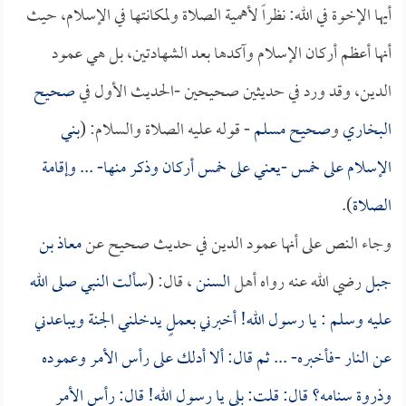
أيها الإخوة في الله: نظراً لأهمية الصلاة ولمكانتها في الإسلام، حيث
أنها أعظم أركان الإسلام وآكدها بعد الشهادتين، بل هي عمود
الدين، وقد ورد في حديثين صحيحين -الحديث الأول في
صحيح
البخاري
و
صحيح مسلم
- قوله عليه الصلاة والسلام: (
بني
الإسلام على خمس -يعني على خمس أركان وذكر منها- ... وإقامة
الصلاة
).
وجاء النص على أنها عمود الدين في حديث صحيح عن
معاذ بن
جبل
رضي الله عنه رواه أهل
السنن
، قال: (
سألت النبي صلى الله
عليه وسلم : يا رسول الله! أخبرني بعملٍ يدخلني الجنة ويباعدني
عن النار -فأخبره- ... ثم قال: ألا أدلك على رأس الأمر وعموده
وذروة سنامه؟ قال: قلت: بلى يا رسول الله! قال: رأس الأمر