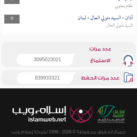
نظام يعقوبي
أذان - السيد متولي العال - لبنان
0
السيد متولي العال
عدد مرات
3095023021
الاستماع
عدد مرات الحفظ
839933321
جميع الحقوق محفوظة © 2026 - 1998 لشبكة إسلام ويب