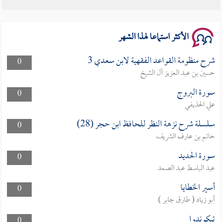
سلسلة محاضرات نفحات رمضانية 1444هـ
الأكثر استماعا لهذا الشهر
شرح منظومة القواعد الفقهية لابن سعدي 3
0
حسين بن عبد العزيز آل الشيخ
سورة البروج
0
علي الحذيفي
سلسلة شرح نزهة النظر للحافظ ابن حجر (28)
0
حاتم بن عارف الشريف
سورة الحديد
0
عبد الباسط عبد الصمد
أسير الخطايا
0
أبو زياد ( طارق جابر )
تيكوندوا
0