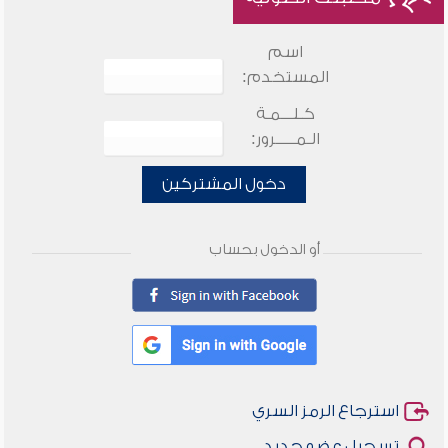
اسم
المستخدم:
كـلـــمـة
الـمـــــرور:
دخول المشتركين
أو الدخول بحساب
استرجاع الرمز السري
تسجيل عضو جديد