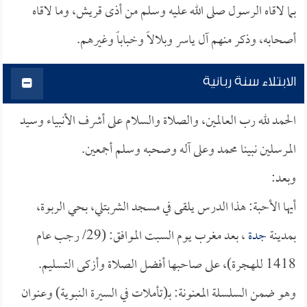
بما لاقاه الرسول صلى الله عليه وسلم من أذى قريش، وما لاقاه
أصحابه، وذكر منهم آل ياسر وبلالاً وخباباً وغيرهم.
الابتلاء سنة ربانية
الحمد لله رب العالمين، والصلاة والسلام على أشرف الأنبياء وسيد
المرسلين نبينا محمد وعلى آله وصحبه وسلم أجمعين.
وبعد:
أيها الأحبة: هذا الدرس يلقى في مسجد الشربتلي، بحي الربوة،
بمدينة
جدة
، بعد مغرب يوم السبت الموافق: (29/ رجب عام
1418 للهجرة)، على صاحبها أفضل الصلاة وأزكى التسليم.
وهو ضمن السلسلة المعنونة: بـ(تأملات في السيرة النبوية) وعنوان