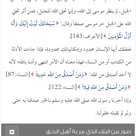
الجبل، لم ينظر موسى إلى الله، وإنما تجلى الله للجبل، فمن أثر تجلي
الله على الجبل خر موسى صعقاً وقال:
سُبْحَانَكَ تُبْتُ إِلَيْكَ وَأَنَا
أَوَّلُ الْمُؤْمِنِينَ
[الأعراف:143].
فعقلك أيها الإنسان محدود وإمكانياتك محدودة، فإذا جاءت الأدلة
من الكتاب أو من السنة، فهذا معناه أن الأمر انتهى وآمنا بالله؛ لأنه
لا أحد أصدق من الله:
وَمَنْ أَصْدَقُ مِنَ اللَّهِ حَدِيثاً
[النساء:87]
وَمَنْ أَصْدَقُ مِنَ اللَّهِ قِيلاً
[النساء:122].
وإذا أخبرنا رسول الله صلى الله عليه وسلم بالخبر صدقنا به حتى
ولو لم تقبله عقولنا.
صور من البلاء الذي مر به أهل الحق