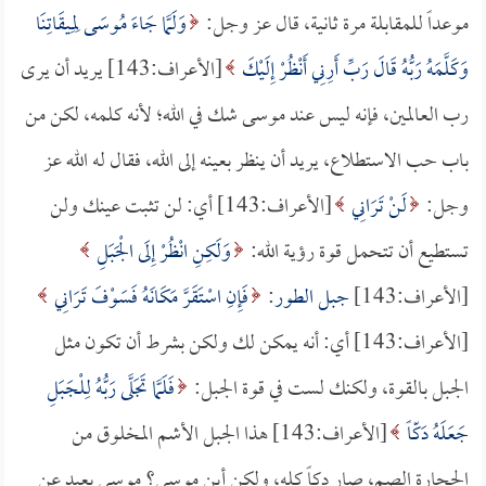
موعداً للمقابلة مرة ثانية، قال عز وجل:
وَلَمَّا جَاءَ مُوسَى لِمِيقَاتِنَا
وَكَلَّمَهُ رَبُّهُ قَالَ رَبِّ أَرِنِي أَنْظُرْ إِلَيْكَ
[الأعراف:143] يريد أن يرى
رب العالمين، فإنه ليس عند موسى شك في الله؛ لأنه كلمه، لكن من
باب حب الاستطلاع، يريد أن ينظر بعينه إلى الله، فقال له الله عز
وجل:
لَنْ تَرَانِي
[الأعراف:143] أي: لن تثبت عينك ولن
تستطيع أن تتحمل قوة رؤية الله:
وَلَكِنِ انْظُرْ إِلَى الْجَبَلِ
[الأعراف:143]
جبل الطور
:
فَإِنِ اسْتَقَرَّ مَكَانَهُ فَسَوْفَ تَرَانِي
[الأعراف:143] أي: أنه يمكن لك ولكن بشرط أن تكون مثل
الجبل بالقوة، ولكنك لست في قوة الجبل:
فَلَمَّا تَجَلَّى رَبُّهُ لِلْجَبَلِ
جَعَلَهُ دَكّاً
[الأعراف:143] هذا الجبل الأشم المخلوق من
الحجارة الصم، صار دكاً كله، ولكن أين موسى؟ موسى بعيد عن