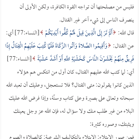
فليس من مصلحتها أن تواجه القوة الكافرة، ولكن الأولى أن
ينصرف الناس إلى شيء آخر غير القتال.
قال الله:
أَلَمْ تَرَ إِلَى الَّذِينَ قِيلَ لَهُمْ كُفُّوا أَيْدِيَكُمْ
[النساء:77] أي:
عن القتال:
وَأَقِيمُوا الصَّلاةَ وَآتُوا الزَّكَاةَ فَلَمَّا كُتِبَ عَلَيْهِمُ الْقِتَالُ إِذَا
فَرِيقٌ مِنْهُمْ يَخْشَوْنَ النَّاسَ كَخَشْيَةِ اللَّهِ أَوْ أَشَدَّ خَشْيَةً
[النساء:77]
أي: لما كتب الله عليهم القتال، كان أول من انتكس هم هؤلاء
الذين كانوا يقولون: متى القتال؟ فلا تستعجل، وعليك أن تعبد الله
سبحانه وتعالى على بصيرة وعلى كتاب وسنّة، وإذا فرض الله عليك
البلاء من غير طلب منك ولا سؤال له، فإن الله عز وجل يعينك
ويثبتك، وصوره كثيرة:
فمن صور الابتلاء: الابتلاء بالتكاليف الشرعية: كالصلاة والصوم