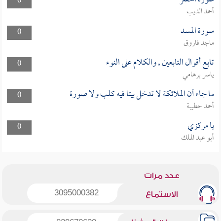
0
أحمد الديب
سورة المسد
0
ماجد فاروق
تابع أقوال التابعين , والكلام على النوء
0
ياسر برهامي
ما جاء أن الملائكة لا تدخل بيتا فيه كلب ولا صورة
0
أحمد حطيبة
يا مركزي
0
أبو عبد الملك
عدد مرات
3095000382
الاستماع