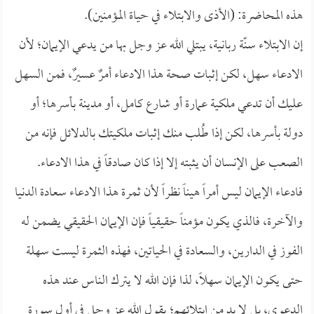
هذه المحاضرة: (الأذى والابتلاء في حياة المؤمنين).
إن الابتلاء سنّة ربانية، يبتلي الله عز وجل بها من يدعي الإيمان؛ لأن
الادعاء سهل، لكن إثبات صحة هذا الادعاء أمرٌ عسيرٌ، فمن السهل
عليك أن تدعي ملكية عمارة أو شارع كامل، أو مدينة بأسرها؛ أو
دولة بأسرها، لكن إذا طُلب منك إثبات ملكيتك بالدلائل فإنه من
الصعب على الإنسان أن يثبته إلا إذا كان صادقاً في هذا الادعاء.
فادعاء الإيمان ليس أمراً هيناً نظراً لأن ثمرة هذا الادعاء سعادة الدنيا
والآخرة، فالذي يكون مؤمناً حقيقياً فإن الإيمان الحقيقي يضمن له
الفوز في الدارين، والسعادة في الحياتين، فهذه الثمرة ليست سهلة
حتى يكون الإيمان سهلاً، لذا فإن الله لا يترك الناس عند هذه
الدعوى، بل لا بد من ابتلائهم؛ يقول الله عز وجل في أول سورة