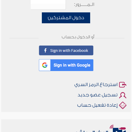
الـمـــــرور:
دخول المشتركين
أو الدخول بحساب
استرجاع الرمز السري
تسجيل عضو جديد
إعادة تفعيل حساب