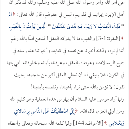
على أمر الله وأمر رسول الله صلى الله عليه وسلم، والله قد ذكر أن
أهل الإيمان إيمانهم في قلوبهم، ليس في عقولهم، قال الله تعالى:
الم
*
ذَلِكَ الْكِتَابُ لا رَيْبَ فِيهِ هُدىً لِلْمُتَّقِينَ
*
الَّذِينَ يُؤْمِنُونَ بِالْغَيْبِ
[البقرة:1-3] والغيب ما لا يدركه العقل! فنحن آمنّا بالله رغم
أننا لم نره، ولكنه أخبرنا عن نفسه في كتابه، وأخبرتنا عنه رسله في
جميع الرسالات، وعرفناه بالعقل، وعرفناه بآياته ومخلوقاته التي بثها
في الكون، فلا ينبغي لنا أن نعطي العقل أكبر من حجمه، بحيث
نقول: لا نؤمن بالله حتى نراه بأعيننا، ونلمسه بأيدينا!
ولما أراد موسى عليه السلام أن يمارس هذه العملية وهو كليم الله
ومن أولي العزم، قال الله:
إِنِّي اصْطَفَيْتُكَ عَلَى النَّاسِ بِرِسَالاتِي
وَبِكَلامِي
[الأعراف:144] ولما كلمه الله سبحانه وتعالى وأعطاه