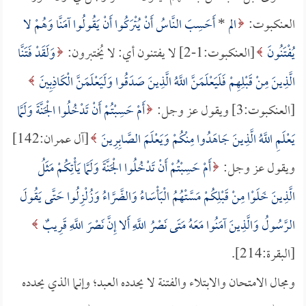
العنكبوت:
الم
*
أَحَسِبَ النَّاسُ أَنْ يُتْرَكُوا أَنْ يَقُولُوا آمَنَّا وَهُمْ لا
يُفْتَنُونَ
[العنكبوت:1-2] لا يفتنون أي: لا يُختبرون:
وَلَقَدْ فَتَنَّا
الَّذِينَ مِنْ قَبْلِهِمْ فَلَيَعْلَمَنَّ اللَّهُ الَّذِينَ صَدَقُوا وَلَيَعْلَمَنَّ الْكَاذِبِينَ
[العنكبوت:3] ويقول عز وجل:
أَمْ حَسِبْتُمْ أَنْ تَدْخُلُوا الْجَنَّةَ وَلَمَّا
يَعْلَمِ اللَّهُ الَّذِينَ جَاهَدُوا مِنْكُمْ وَيَعْلَمَ الصَّابِرِينَ
[آل عمران:142]
ويقول عز وجل:
أَمْ حَسِبْتُمْ أَنْ تَدْخُلُوا الْجَنَّةَ وَلَمَّا يَأْتِكُمْ مَثَلُ
الَّذِينَ خَلَوْا مِنْ قَبْلِكُمْ مَسَّتْهُمُ الْبَأْسَاءُ وَالضَّرَّاءُ وَزُلْزِلُوا حَتَّى يَقُولَ
الرَّسُولُ وَالَّذِينَ آمَنُوا مَعَهُ مَتَى نَصْرُ اللَّهِ أَلا إِنَّ نَصْرَ اللَّهِ قَرِيبٌ
[البقرة:214].
ومجال الامتحان والابتلاء والفتنة لا يحدده العبد؛ وإنما الذي يحدده