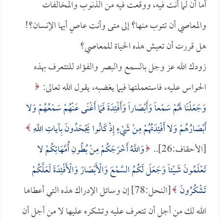
أما آن لما أنت فيه، ووقعت فيه من الذنوب والمخالفات
والمعاصي أن تتوب منها؟ إلى متى وأنت عاصٍ أيها الإنسان؟!
هل قررت أن تعيش هذه الحياة للمعاصي؟
زودك الله عز وجل بالسمع والبصر والفؤاد للتتعرف بهذه
الحواس عليه، فاستعملتها فيما يغضبه، يقول الله تعالى:
وَجَعَلْنَا لَهُمْ سَمْعاً وَأَبْصَاراً وَأَفْئِدَةً فَمَا أَغْنَى عَنْهُمْ سَمْعُهُمْ وَلا
أَبْصَارُهُمْ وَلا أَفْئِدَتُهُمْ مِنْ شَيْءٍ إِذْ كَانُوا يَجْحَدُونَ بِآياتِ اللَّهِ
[الأحقاف:26]..
وَاللَّهُ أَخْرَجَكُمْ مِنْ بُطُونِ أُمَّهَاتِكُمْ لا
تَعْلَمُونَ شَيْئاً وَجَعَلَ لَكُمُ السَّمْعَ وَالْأَبْصَارَ وَالْأَفْئِدَةَ لَعَلَّكُمْ
تَشْكُرُونَ
[النحل:78] إن وسائل الإدراك هذه التي أعطاها
الله لك من أجل أن تتعرف عليه وتشكره عليها لا من أجل أن