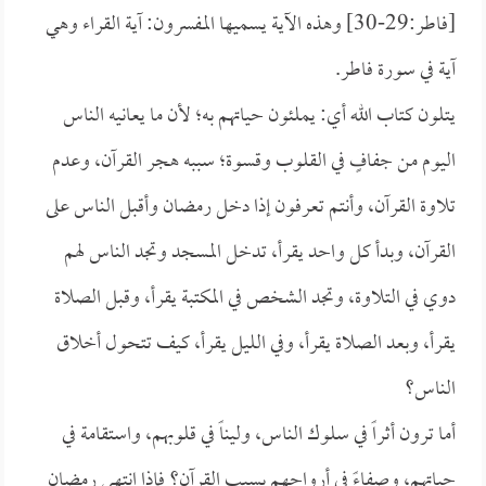
[فاطر:29-30] وهذه الآية يسميها المفسرون: آية القراء وهي
آية في سورة فاطر.
يتلون كتاب الله أي: يملئون حياتهم به؛ لأن ما يعانيه الناس
اليوم من جفافٍ في القلوب وقسوة؛ سببه هجر القرآن، وعدم
تلاوة القرآن، وأنتم تعرفون إذا دخل رمضان وأقبل الناس على
القرآن، وبدأ كل واحد يقرأ، تدخل المسجد وتجد الناس لهم
دوي في التلاوة، وتجد الشخص في المكتبة يقرأ، وقبل الصلاة
يقرأ، وبعد الصلاة يقرأ، وفي الليل يقرأ، كيف تتحول أخلاق
الناس؟
أما ترون أثراً في سلوك الناس، وليناً في قلوبهم، واستقامة في
حياتهم، وصفاءً في أرواحهم بسبب القرآن؟ فإذا انتهى رمضان