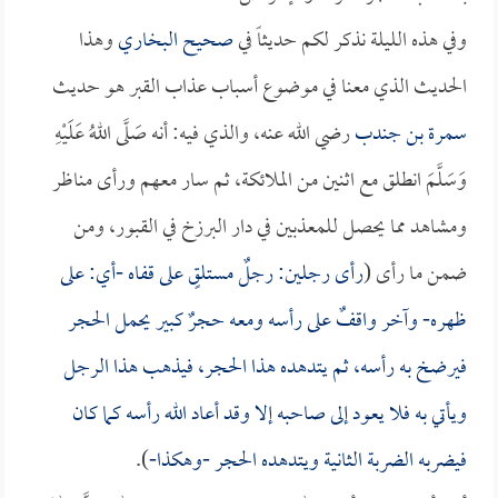
وفي هذه الليلة نذكر لكم حديثاً في
صحيح البخاري
وهذا
الحديث الذي معنا في موضوع أسباب عذاب القبر هو حديث
سمرة بن جندب
رضي الله عنه، والذي فيه: أنه صَلَّى اللهُ عَلَيْهِ
وَسَلَّمَ انطلق مع اثنين من الملائكة، ثم سار معهم ورأى مناظر
ومشاهد مما يحصل للمعذبين في دار البرزخ في القبور، ومن
ضمن ما رأى (
رأى رجلين: رجلٌ مستلقٍ على قفاه -أي: على
ظهره- وآخر واقفٌ على رأسه ومعه حجرٌ كبير يحمل الحجر
فيرضخ به رأسه، ثم يتدهده هذا الحجر، فيذهب هذا الرجل
ويأتي به فلا يعود إلى صاحبه إلا وقد أعاد الله رأسه كما كان
فيضربه الضربة الثانية ويتدهده الحجر -وهكذا-
).