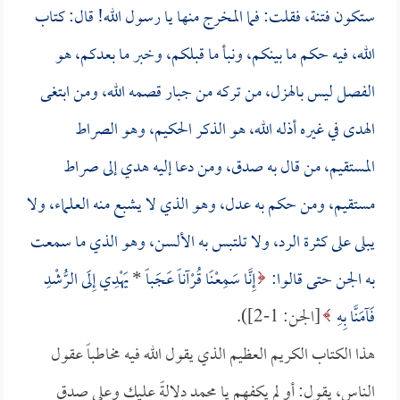
ستكون فتنة، فقلت: فما المخرج منها يا رسول الله! قال: كتاب
الله، فيه حكم ما بينكم، ونبأ ما قبلكم، وخبر ما بعدكم، هو
الفصل ليس بالهزل، من تركه من جبار قصمه الله، ومن ابتغى
الهدى في غيره أذله الله، هو الذكر الحكيم، وهو الصراط
المستقيم، من قال به صدق، ومن دعا إليه هدي إلى صراط
مستقيم، ومن حكم به عدل، وهو الذي لا يشبع منه العلماء، ولا
يبلى على كثرة الرد، ولا تلتبس به الألسن، وهو الذي ما سمعت
به الجن حتى قالوا:
إِنَّا سَمِعْنَا قُرْآناً عَجَباً
*
يَهْدِي إِلَى الرُّشْدِ
فَآمَنَّا بِهِ
[الجن: 1-2]).
هذا الكتاب الكريم العظيم الذي يقول الله فيه مخاطباً عقول
الناس، يقول: أو لم يكفهم يا محمد دلالةً عليك وعلى صدق