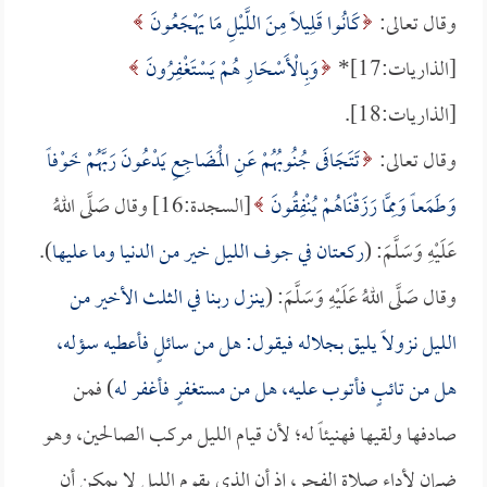
وقال تعالى:
كَانُوا قَلِيلاً مِنَ اللَّيْلِ مَا يَهْجَعُونَ
[الذاريات:17]*
وَبِالْأَسْحَارِ هُمْ يَسْتَغْفِرُونَ
[الذاريات:18].
وقال تعالى:
تَتَجَافَى جُنُوبُهُمْ عَنِ الْمَضَاجِعِ يَدْعُونَ رَبَّهُمْ خَوْفاً
وَطَمَعاً وَمِمَّا رَزَقْنَاهُمْ يُنْفِقُونَ
[السجدة:16] وقال صَلَّى اللهُ
عَلَيْهِ وَسَلَّمَ: (
ركعتان في جوف الليل خير من الدنيا وما عليها
).
وقال صَلَّى اللهُ عَلَيْهِ وَسَلَّمَ: (
ينزل ربنا في الثلث الأخير من
الليل نزولاً يليق بجلاله فيقول: هل من سائلٍ فأعطيه سؤله،
هل من تائبٍ فأتوب عليه، هل من مستغفرٍ فأغفر له
) فمن
صادفها ولقيها فهنيئاً له؛ لأن قيام الليل مركب الصالحين، وهو
ضمان لأداء صلاة الفجر، إذ أن الذي يقوم الليل لا يمكن أن