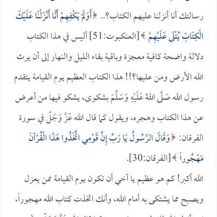
رسالتك أنا أنزلنا عليهم الكتاب؟..
أَوَلَمْ يَكْفِهِمْ أَنَّا أَنْزَلْنَا عَلَيْكَ
الْكِتَابَ يُتْلَى عَلَيْهِمْ
[العنكبوت:51] أليس في هذا الكتاب
دلالة واضحة كافية معجزة وباقية بقاء الليل والنهار إلى أن يرث
الله الأرض ومن عليها؟!! هذا الكتاب العظيم يوم القيامة يتقدم
رسول الله صَلَّى اللهُ عَلَيْهِ وَسَلَّمَ بشكوى، يشكو فيها من أعرض
عن هذا الكتاب وهجره، ويقول كما قال الله عَزَّ وَجَلّ في سورة
الفرقان:
وَقَالَ الرَّسُولُ يَا رَبِّ إِنَّ قَوْمِي اتَّخَذُوا هَذَا الْقُرْآنَ
مَهْجُوراً
[الفرقان:30].
الله أكبر! كم هو عظيم يا أخي أن تكون يوم القيامة ممن يعزل
ويصبح مما يشتكى به أمام الله، وأنك اتخذت كتاب الله مهجوراً،