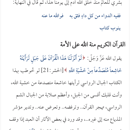
بشري للعالم منذ خلق الله آدم إلى يومنا هذا، ثم قال في النهاية:
ففيه الدواء من كل داءٍ فثق به فوالله ما عنه
ينوب كتاب
القرآن الكريم منة الله على الأمة
يقول الله عَزَّ وَجَلّ:
لَوْ أَنْزَلْنَا هَذَا الْقُرْآنَ عَلَى جَبَلٍ لَرَأَيْتَهُ
خَاشِعاً مُتَصَدِّعاً مِنْ خَشْيَةِ اللَّهِ
[الحشر:21] لو خُوطب بهذا
الكتاب الجبال الرواسي لرأيتها خاشعة متصدعة من خشية الله،
وأنت قلبك أقسى من الجبل، وأعظم صلابة من الجبال الشم
الرواسي، تهجر القرآن.. وترفضه.. وتعرض عنه.. وتدير مؤشر
المذياع منه إلى غيره..، وقد ورد في بعض الآثار أن العبد إذا وقف