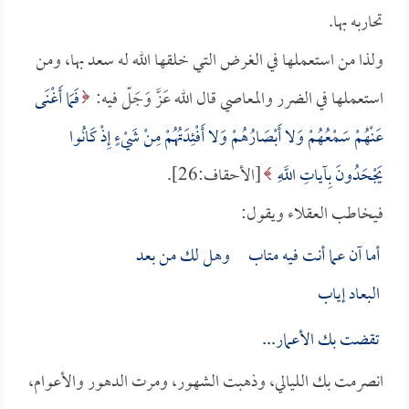
تحاربه بها.
ولذا من استعملها في الغرض التي خلقها الله له سعد بها، ومن
استعملها في الضرر والمعاصي قال الله عَزَّ وَجَلّ فيه:
فَمَا أَغْنَى
عَنْهُمْ سَمْعُهُمْ وَلا أَبْصَارُهُمْ وَلا أَفْئِدَتُهُمْ مِنْ شَيْءٍ إِذْ كَانُوا
يَجْحَدُونَ بِآياتِ اللَّهِ
[الأحقاف:26].
فيخاطب العقلاء ويقول:
أما آن عما أنت فيه متاب وهل لك من بعد
البعاد إياب
تقضت بك الأعمار...
انصرمت بك الليالي، وذهبت الشهور، ومرت الدهور والأعوام،