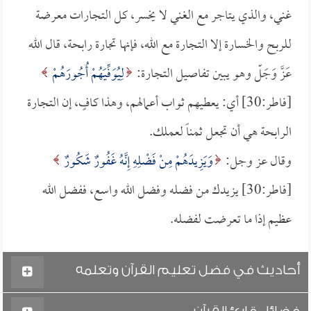
غني، والذي يتاجر مع الغني لا يخسر، كل التجارات معرضة
للربح والخسارة إلا التجارة مع الله، فإنها تجارة رابحة، قال الله
عَزَّ وَجَلّ وهو يبين تفاصيل التجارة:
لِيُوَفِّيَهُمْ أُجُورَهُمْ
[فاطر:30] أي: يعطيهم ثواب أعمالهم، وهذا كافٍ، إن التجارة
الرابحة هي أن تجعل ثمناً لعملك.
وقال عز وجل:
وَيَزِيدَهُمْ مِنْ فَضْلِهِ إِنَّهُ غَفُورٌ شَكُورٌ
[فاطر:30] يزيدك من فضله وفضل الله واسع، ففضل الله
عظيم إذا ما تعرضت لفضله.
أحاديث في فضل تعليم القرآن وتعلمه