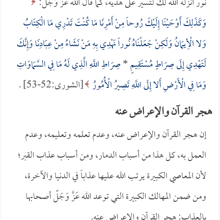
نور أنزله الله لك لتسير على هديه، كما قال الله عَزَّ وَجَلّ:
وَكَذَلِكَ أَوْحَيْنَا إِلَيْكَ رُوحاً مِنْ أَمْرِنَا مَا كُنْتَ تَدْرِي مَا الْكِتَابُ
وَلا الْأِيمَانُ وَلَكِنْ جَعَلْنَاهُ نُوراً نَهْدِي بِهِ مَنْ نَشَاءُ مِنْ عِبَادِنَا وَإِنَّكَ
لَتَهْدِي إِلَى صِرَاطٍ مُسْتَقِيمٍ
*
صِرَاطِ اللَّهِ الَّذِي لَهُ مَا فِي السَّمَاوَاتِ
وَمَا فِي الْأَرْضِ أَلا إِلَى اللَّهِ تَصِيرُ الْأُمُورُ
[الشورى:52-53] .
هجر القرآن والإعراض عنه
إن هجر القرآن والإعراض عنه، وعدم تعلمه وتعليمه، وعدم
العمل به، كل هذا من أسباب الدمار، ومن أسباب عذاب القبر؛
لأن المعاصي الكبيرة يرتب الله عليها عذاباً في الدنيا والآخرة،
ومن ضمن المهالك الكبيرة التي توعد الله عَزَّ وَجَلّ أصحابها
بالعذاب: هجر القرآن والإعراض عنه.