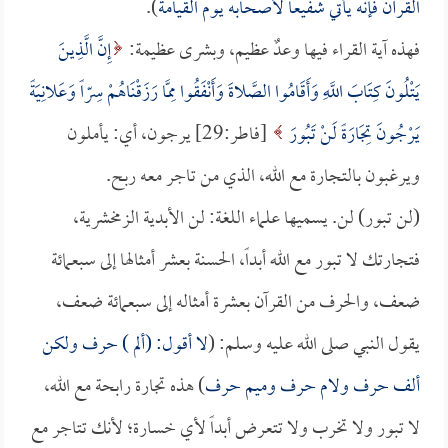
القرآن فإنه يأتي شفيعاً لأصحابه يوم القيامة
).
فهذه آية القراء فيها وعدٌ عظيم، وبشرى عظيمة:
إِنَّ الَّذِينَ
يَتْلُونَ كِتَابَ اللَّهِ وَأَقَامُوا الصَّلاةَ وَأَنْفَقُوا مِمَّا رَزَقْنَاهُمْ سِرّاً وَعَلانِيَةً
يَرْجُونَ تِجَارَةً لَنْ تَبُورَ
[فاطر:29] يرجون، أي: يأملون
ويرغبون بالتجارة مع الله، الذي من تاجر معه ربح.
(لن تبور) لن. يسميها علماء اللغة: لن الأبدية الزمخشرية،
فتجارتك لا تبور مع الله أبداً، الحسنة بعشر أمثالها إلى سبعمائة
ضعف، والحرف من القرآن بعشرة أمثاله إلى سبعمائة ضعف،
يقول النبي صلى الله عليه وسلم: (
لا أقول: (ألم ) حرف ولكن
ألف حرف ولام حرف وميم حرف
) هذه تجارة رابحة مع الله،
لا تبور ولا تخرب ولا تتعرض أبداً لأي خسارة؛ لأنك تتاجر مع