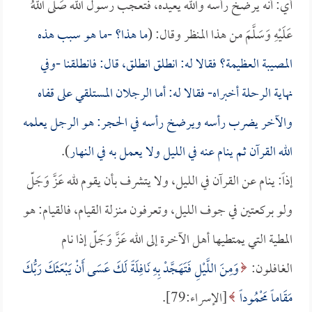
أي: أنه يرضخ رأسه والله يعيده، فتعجب رسول الله صَلَّى اللهُ
عَلَيْهِ وَسَلَّمَ من هذا المنظر وقال: (
ما هذا؟ -ما هو سبب هذه
المصيبة العظيمة؟ فقالا له: انطلق انطلق، قال: فانطلقنا -وفي
نهاية الرحلة أخبراه- فقالا له: أما الرجلان المستلقي على قفاه
والآخر يضرب رأسه ويرضخ رأسه في الحجر: هو الرجل يعلمه
الله القرآن ثم ينام عنه في الليل ولا يعمل به في النهار
).
إذاً: ينام عن القرآن في الليل، ولا يتشرف بأن يقوم لله عَزَّ وَجَلّ
ولو بركعتين في جوف الليل، وتعرفون منزلة القيام، فالقيام: هو
المطية التي يمتطيها أهل الآخرة إلى الله عَزَّ وَجَلّ إذا نام
الغافلون:
وَمِنَ اللَّيْلِ فَتَهَجَّدْ بِهِ نَافِلَةً لَكَ عَسَى أَنْ يَبْعَثَكَ رَبُّكَ
مَقَاماً مَحْمُوداً
[الإسراء:79].