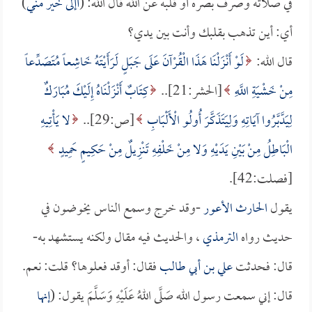
في صلاته وصرف بصره أو قلبه عن الله قال الله: (
أإلى خير مني
)
أي: أين تذهب بقلبك وأنت بين يدي؟
قال الله:
لَوْ أَنْزَلْنَا هَذَا الْقُرْآنَ عَلَى جَبَلٍ لَرَأَيْتَهُ خَاشِعاً مُتَصَدِّعاً
مِنْ خَشْيَةِ اللَّهِ
[الحشر:21]..
كِتَابٌ أَنْزَلْنَاهُ إِلَيْكَ مُبَارَكٌ
لِيَدَّبَّرُوا آيَاتِهِ وَلِيَتَذَكَّرَ أُولُو الْأَلْبَابِ
[ص:29]..
لا يَأْتِيهِ
الْبَاطِلُ مِنْ بَيْنِ يَدَيْهِ وَلا مِنْ خَلْفِهِ تَنْزِيلٌ مِنْ حَكِيمٍ حَمِيدٍ
[فصلت:42].
يقول
الحارث الأعور
-وقد خرج وسمع الناس يخوضون في
حديث رواه
الترمذي
، والحديث فيه مقال ولكنه يستشهد به-
قال: فحدثت
علي بن أبي طالب
فقال: أوقد فعلوها؟ قلت: نعم.
قال: إني سمعت رسول الله صَلَّى اللهُ عَلَيْهِ وَسَلَّمَ يقول: (
إنها