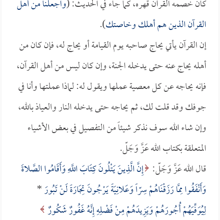
كان خصمه القرآن قهره، كما جاء في الحديث: (
واجعلنا من أهل
القرآن الذين هم أهلك وخاصتك
).
إن القرآن يأتي يحاج صاحبه يوم القيامة أو يحاج له، فإن كان من
أهله يحاج عنه حتى يدخله الجنة، وإن كان ليس من أهل القرآن،
فإنه يحاجه عن كل معصية عملها ويقول له: لماذا عملتها وأنا في
جوفك وقد قلت لك، ثم يحاجه حتى يدخله النار والعياذ بالله،
وإن شاء الله سوف نذكر شيئاً من التفصيل في بعض الأشياء
المتعلقة بكتاب الله عَزَّ وَجَلّ.
قال الله عَزَّ وَجَلّ:
إِنَّ الَّذِينَ يَتْلُونَ كِتَابَ اللَّهِ وَأَقَامُوا الصَّلاةَ
وَأَنْفَقُوا مِمَّا رَزَقْنَاهُمْ سِرّاً وَعَلانِيَةً يَرْجُونَ تِجَارَةً لَنْ تَبُورَ
*
لِيُوَفِّيَهُمْ أُجُورَهُمْ وَيَزِيدَهُمْ مِنْ فَضْلِهِ إِنَّهُ غَفُورٌ شَكُورٌ