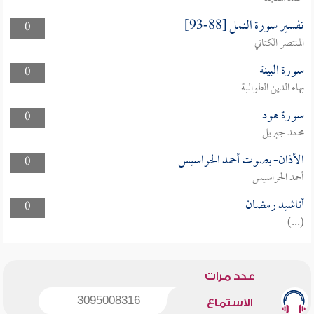
تفسير سورة النمل [88-93]
0
المنتصر الكتاني
سورة البينة
0
بهاء الدين الطوالبة
سورة هود
0
محمد جبريل
الأذان- بصوت أحمد الحراسيس
0
أحمد الحراسيس
أناشيد رمضان
0
(...)
عدد مرات
3095008316
الاستماع