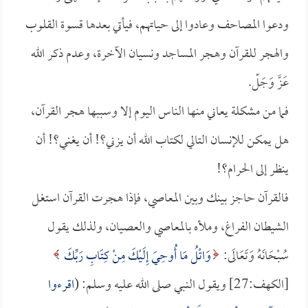
ودعوا المصاحف وعادوا إلى حياتهم، فيأتي بعدها قسوة القلوب
والهجر للقرآن وهجر المساجد ونسيان الآخرة، وعدم ذكر الله
عَزَّ وَجَلّ.
فما من مشكلة يعاني منها الناس اليوم إلا وسببها هجر القرآن،
هل يمكن للإنسان التالي لكتاب الله أن يزني؟! أن يغني؟! أن
ينظر إلى الحرام؟!
فالقرآن حاجز بينك وبين المعاصي، فإذا هجرت القرآن استغل
الشيطان الفراغ، وملأه بالمعاصي والعصيان، ولذلك يقول
سُبْحَانَهُ وَتَعَالَى:
وَاتْلُ مَا أُوحِيَ إِلَيْكَ مِنْ كِتَابِ رَبِّكَ
[الكهف:27] ويقول النبي صلى الله عليه وسلم: (
اقرءوا