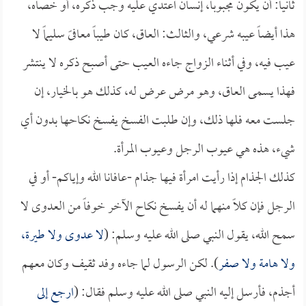
ثانياً: أن يكون مجبوباً، إنسان اُعتدي عليه وجب ذكره، أو خصاه،
هذا أيضاً عيبه شرعي، والثالث: العاق، كان طيباً معافىً سليماً لا
عيب فيه، وفي أثناء الزواج جاءه العيب حتى أصبح ذكره لا ينتشر
فهذا يسمى العاق، وهو مرض عرض له، كذلك هو بالخيار، إن
جلست معه فلها ذلك، وإن طلبت الفسخ يفسخ نكاحها بدون أي
شيء، هذه هي عيوب الرجل وعيوب المرأة.
كذلك الجذام إذا رأيت امرأة فيها جذام -عافانا الله وإياكم- أو في
الرجل فإن كلاً منهما له أن يفسخ نكاح الآخر خوفاً من العدوى لا
سمح الله، يقول النبي صلى الله عليه وسلم: (
لا عدوى ولا طيرة،
ولا هامة ولا صفر
). لكن الرسول لما جاءه وفد ثقيف وكان معهم
أجذم، فأرسل إليه النبي صلى الله عليه وسلم فقال: (
ارجع إلى