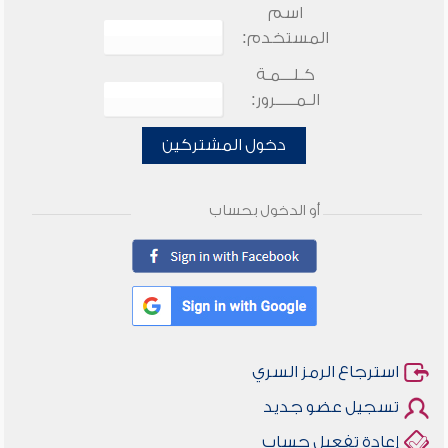
اسم
المستخدم:
كـلـــمـة
الـمـــــرور:
دخول المشتركين
أو الدخول بحساب
استرجاع الرمز السري
تسجيل عضو جديد
إعادة تفعيل حساب