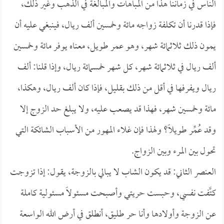
الناس في زماننا هذا من المباهات والمبالغة في الذهب وغير ذلك،
فإذا قدرنا أن تكلفة زواجه مائة وخمسين ألف ريال، فينبغي عليه أن
يمون ذلك ثلاثمائة شهر، وهو عمر طويل، معناه يوفر مائة وخمسين
ألف ريال في ثلاثمائة شهر، كل شهر خمسمائة ريال، وإذا قلنا: ألف
ريال ويفرفها في أقل من ذلك بقليل، فإذا كان ألف ريال، وهكذا،
مائة وخمسين شهر، فهذا قد يصعب عليه، ولا يبلغ حد الزوج إلا
وقد عُمِّر طويلاً؟ ولهذا فإن غلاء المهور من الأسباب الشائكة التي
تحول بين المرء وبين الزواج.
العنصر الثاني: قد يكون الشاب لا يبالي بالزوجة، يقول: إذا تزوجت
كتَّفت نفسي، وحبست حريتي وأصبحت مسئولاً مسئولية كاملة
عن الزوجة وأولادها وأنا حر طليق، أنطلق في أرض الله الواسعة