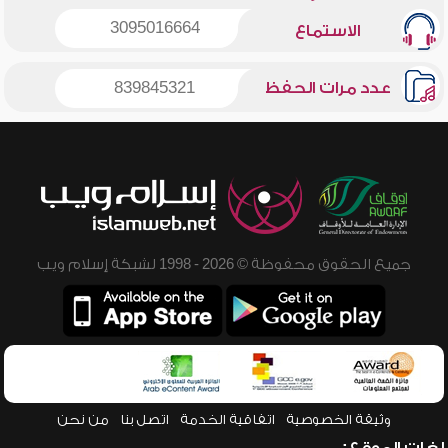
3095016664
الاستماع
عدد مرات الحفظ
839845321
جميع الحقوق محفوظة © 2026 - 1998 لشبكة إسلام ويب
وثيقة الخصوصية
اتفاقية الخدمة
اتصل بنا
من نحن