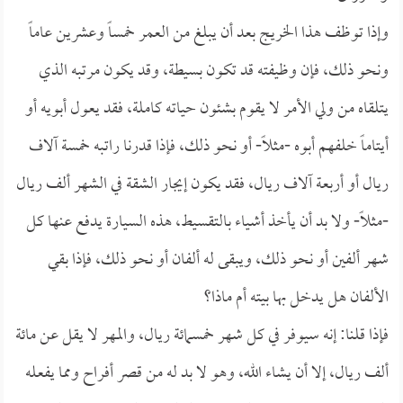
وإذا توظف هذا الخريج بعد أن يبلغ من العمر خمساً وعشرين عاماً
ونحو ذلك، فإن وظيفته قد تكون بسيطة، وقد يكون مرتبه الذي
يتلقاه من ولي الأمر لا يقوم بشئون حياته كاملة، فقد يعول أبويه أو
أيتاماً خلفهم أبوه -مثلاً- أو نحو ذلك، فإذا قدرنا راتبه خمسة آلاف
ريال أو أربعة آلاف ريال، فقد يكون إيجار الشقة في الشهر ألف ريال
-مثلاً- ولا بد أن يأخذ أشياء بالتقسيط، هذه السيارة يدفع عنها كل
شهر ألفين أو نحو ذلك، ويبقى له ألفان أو نحو ذلك، فإذا بقي
الألفان هل يدخل بها بيته أم ماذا؟
فإذا قلنا: إنه سيوفر في كل شهر خمسمائة ريال، والمهر لا يقل عن مائة
ألف ريال، إلا أن يشاء الله، وهو لا بد له من قصر أفراح ومما يفعله