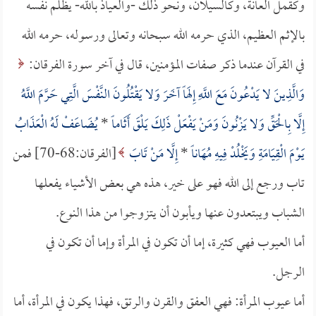
وكقمل العانة، وكالسيلان، ونحو ذلك -والعياذ بالله- يظلم نفسه
بالإثم العظيم، الذي حرمه الله سبحانه وتعالى ورسوله، حرمه الله
في القرآن عندما ذكر صفات المؤمنين، قال في آخر سورة الفرقان:
وَالَّذِينَ لا يَدْعُونَ مَعَ اللَّهِ إِلَهاً آخَرَ وَلا يَقْتُلُونَ النَّفْسَ الَّتِي حَرَّمَ اللَّهُ
إِلَّا بِالْحَقِّ وَلا يَزْنُونَ وَمَنْ يَفْعَلْ ذَلِكَ يَلْقَ أَثَاماً
*
يُضَاعَفْ لَهُ الْعَذَابُ
يَوْمَ الْقِيَامَةِ وَيَخْلُدْ فِيهِ مُهَاناً
*
إِلَّا مَنْ تَابَ
[الفرقان:68-70] فمن
تاب ورجع إلى الله فهو على خير، هذه هي بعض الأشياء يفعلها
الشباب ويبتعدون عنها ويأبون أن يتزوجوا من هذا النوع.
أما العيوب فهي كثيرة، إما أن تكون في المرأة وإما أن تكون في
الرجل.
أما عيوب المرأة: فهي العفق والقرن والرتق، فهذا يكون في المرأة، أما