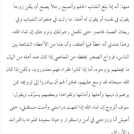
منها: أنه إذا بلغ الشاب الحلم وأصبح رجلاً يصح أن يكن زوجاً
يقول في نفسه أو يقول له أهله: ما زلت في عنفوان الشباب وفي
ريعان الصبا، فاصبر حتى تكمل رجولتك ونزوجك إن شاء الله،
وهذا عندي أنه خطأ فيما أعتقد، وأن هذا من الأخطاء الشائعة بين
الناس، فزواج الصغير يحفظه من المعاصي إذا كان عند أهله من المال
ما يجعلهم يزوجوه، أما إذا كانوا فقراء فهم معذورون، ولكن إذا كان
الله سبحانه قد وسع عليهم، فخيراً لهم أن يبادروا إلى تزويجه ممن
يرضون دينها وأهلها وأمانتها وتقواها، وبعضهم يسوِّف ويقول:
سوف أتزوج إن شاء الله إذا انتهت دراستي وأمنت مستقبلي، حتى
أعيش أنا وزوجتي في أمن واستقرار وحياة سعيدة مملوءة بالخيرات
والأرزاق.