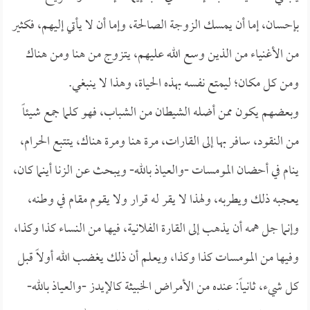
بإحسان، إما أن يمسك الزوجة الصالحة، وإما أن لا يأتي إليهم، فكثير
من الأغنياء من الذين وسع الله عليهم، يتزوج من هنا ومن هناك
ومن كل مكان؛ ليمتع نفسه بهذه الحياة، وهذا لا ينبغي.
وبعضهم يكون ممن أضله الشيطان من الشباب، فهو كلما جمع شيئاً
من النقود، سافر بها إلى القارات، مرة هنا ومرة هناك، يتتبع الحرام،
ينام في أحضان المومسات -والعياذ بالله- ويبحث عن الزنا أينما كان،
يعجبه ذلك ويطربه، ولهذا لا يقر له قرار ولا يقوم مقام في وطنه،
وإنما جل همه أن يذهب إلى القارة الفلانية، فيها من النساء كذا وكذا،
وفيها من المومسات كذا وكذا، ويعلم أن ذلك يغضب الله أولاً قبل
كل شيء، ثانياً: عنده من الأمراض الخبيثة كالإيدز -والعياذ بالله-