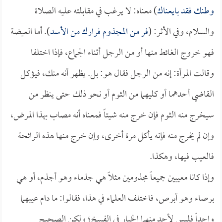
وطنك فقد بايعناك
) معناه: لا يرغب في مقابلته عليه الصلاة
والسلام، وفي الأثر: (
فر من المجذوم فرارك من الأسد
). أما العيضة
فهو خروج الغائط منها أو من الرجل أثناء الجماع، فإذا اختلفا
وقالت المرأة: إنه من الرجل فقال هو: بل. يظهر أنه منك، فيؤكل
القاضي أحدهما أو كليهما من الثوم أو نحو ذلك حتى ينظر من
سيخرج منه الثوم فإن خرج منه شيئاً فمعناه أنه مصاب بهذا المرض،
وإن لم يخرج منه فإنه يأكل مرة أخرى، وإن خرج منها هذه الرائحة
فالعيب فيها، وهكذا.
وإذا كانا معيبين جميعاً مجذومين مثلاً هي جذماء وهو أجذم، أو هي
برصاء وهو أبرص، فاختلف العلماء في هذا، فقالوا: ما دام عيبهما
واحداً فليس لأحد منهما الخيار في الفسخ؛ ولكن الصحيح