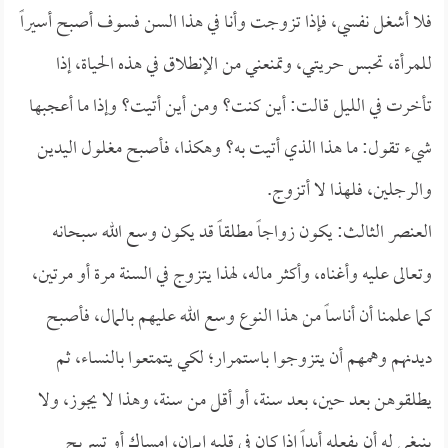
فلا أشغل نفسي، فإذا تزوجت وأنا في هذا السن فسوف أصبح أسيراً
للمرأة، تحبس حريتي، وتمنعني من الإنطلاق في هذه الحياة، إذا
تأخرت في الليل قالت: أين كنت؟ ومن أين أتيت؟ وإذا ما أعجبها
شيء تقول: ما هذا الذي أتيت به؟ وهكذا، فأصبح مغلول اليدين
والرجلين، فلهذا لا أتزوج.
العنصر الثالث: يكون زواجاً مطلقاً قد يكون وسع الله سبحانه
وتعالى عليه وأغناه، وأكثر ماله، لهذا يتزوج في السنة مرة أو مرتين،
كما علمنا أن أناساً من هذا النوع وسع الله عليهم بالمال، فأصبح
ديدنهم وهمهم أن يتزوجوا باستمرار؛ لكي يتمتعوا بالنساء، ثم
يطلقوهن بعد حين، بعد سنة، أو أقل من سنة، وهذا لا يجوز، ولا
ينبغي له أن يفعله أبداً إذا كان في قلبه إيمان، إمساك أو تسريح