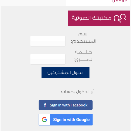
علاجها)
مكتبتك الصوتية
اسم
المستخدم:
كـلـــمـة
الـمـــــرور:
دخول المشتركين
أو الدخول بحساب