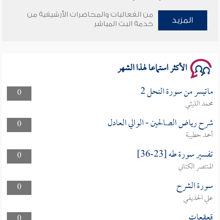
من الفعاليات والمحاضرات الأرشيفية من
المزيد
وأمنهم من خوف 9
خدمة البث المباشر
سلسلة محاضرات نفحات رمضانية 1444هـ
الأكثر استماعا لهذا الشهر
ماتيسر من سورة النحل 2
0
محمد الليثي
شرح رياض الصالحين - الوالي العادل
0
أحمد حطيبة
تفسير سورة طه [23-36]
0
المنتصر الكتاني
سورة الشرح
0
علي الحذيفي
قعقعات
0