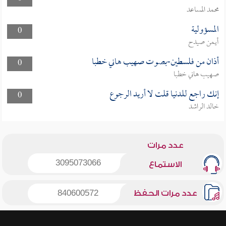
محمد المساعد
المسؤولية
0
أيمن صيدح
أذان من فلسطين-بصوت صهيب هاني خطبا
0
صهيب هاني خطبا
إنك راجع للدنيا قلت لا أريد الرجوع
0
خالد الراشد
عدد مرات
3095073066
الاستماع
عدد مرات الحفظ
840600572