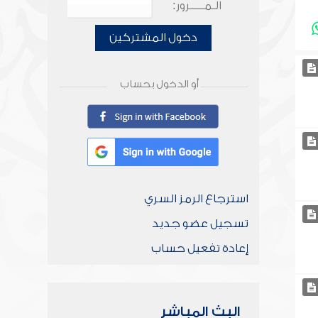
الـمـــــرور:
دخول المشتركين
أو الدخول بحساب
استرجاع الرمز السري
تسجيل عضو جديد
إعادة تفعيل حساب
البث المباشر