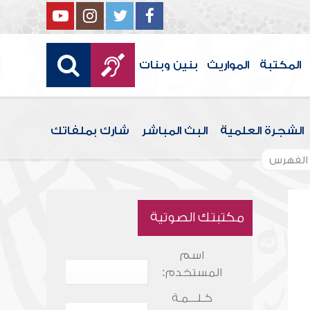
المكتبة
المواريث
بنين وبنات
الشجرة العلمية
البث المباشر
شارك بملفاتك
الفهرس
مكتبتك الصوتية
اسم
المستخدم:
كـلـــمـة