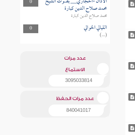
الأذان -الحجازي__ بصوت الشيخ
0
محمد صلاح الدين كبارة
محمد صلاح الدين كبارة
الليالي الخوالي
0
(...)
عدد مرات
الاستماع
3095033814
عدد مرات الحفظ
840041017