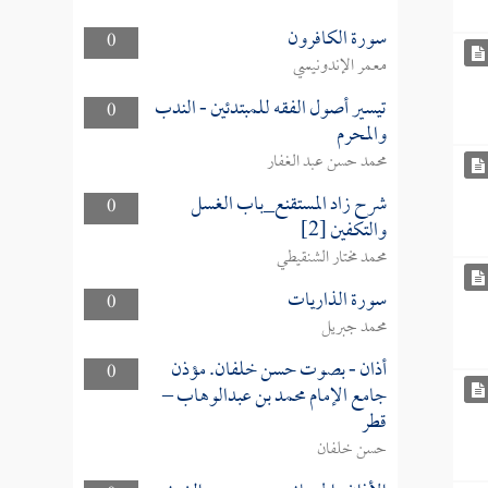
سورة الكافرون
0
معمر الإندونيسي
تيسير أصول الفقه للمبتدئين - الندب
0
والمحرم
محمد حسن عبد الغفار
شرح زاد المستقنع_باب الغسل
0
والتكفين [2]
محمد مختار الشنقيطي
سورة الذاريات
0
محمد جبريل
أذان - بصوت حسن خلفان. مؤذن
0
جامع الإمام محمد بن عبدالوهاب –
قطر
حسن خلفان