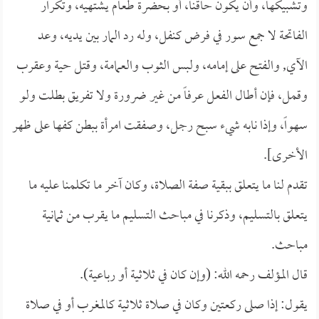
وتشبيكها، وأن يكون حاقناً، أو بحضرة طعام يشتهيه، وتكرار
الفاتحة لا جمع سور في فرض كنفل، وله رد المار بين يديه، وعد
الآي, والفتح على إمامه، ولبس الثوب والعمامة، وقتل حية وعقرب
وقمل، فإن أطال الفعل عرفاً من غير ضرورة ولا تفريق بطلت ولو
سهواً، وإذا نابه شيء سبح رجل، وصفقت امرأة ببطن كفها على ظهر
الأخرى].
تقدم لنا ما يتعلق ببقية صفة الصلاة، وكان آخر ما تكلمنا عليه ما
يتعلق بالتسليم، وذكرنا في مباحث التسليم ما يقرب من ثمانية
مباحث.
قال المؤلف رحمه الله: (وإن كان في ثلاثية أو رباعية).
يقول: إذا صلى ركعتين وكان في صلاة ثلاثية كالمغرب أو في صلاة