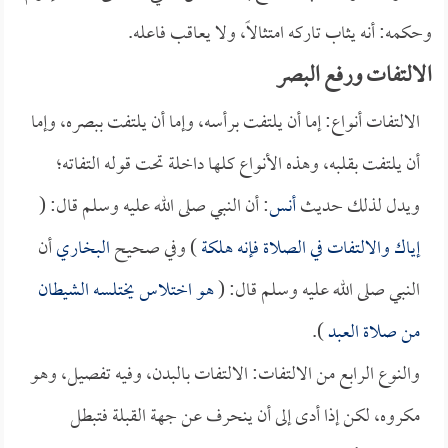
وحكمه: أنه يثاب تاركه امتثالاً، ولا يعاقب فاعله.
الالتفات ورفع البصر
الالتفات أنواع: إما أن يلتفت برأسه، وإما أن يلتفت ببصره، وإما
أن يلتفت بقلبه، وهذه الأنواع كلها داخلة تحت قوله التفاته؛
ويدل لذلك حديث
أنس
: أن النبي صلى الله عليه وسلم قال: (
إياك والالتفات في الصلاة فإنه هلكة
) وفي صحيح
البخاري
أن
النبي صلى الله عليه وسلم قال: (
هو اختلاس يختلسه الشيطان
من صلاة العبد
).
والنوع الرابع من الالتفات: الالتفات بالبدن، وفيه تفصيل، وهو
مكروه، لكن إذا أدى إلى أن ينحرف عن جهة القبلة فتبطل