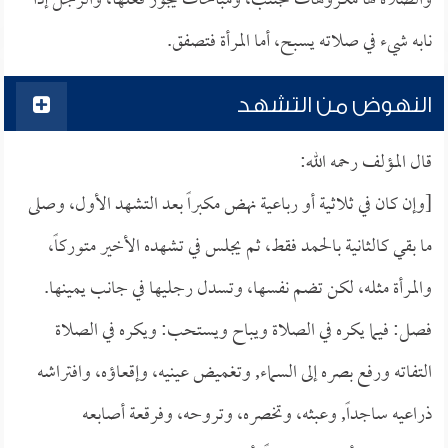
والصلاة لها مكروهات تجتنب، ومباحات يجوز فعلها، والرجل إذا
نابه شيء في صلاته يسبح، أما المرأة فتصفق.
النهوض من التشهد
قال المؤلف رحمه الله:
[وإن كان في ثلاثية أو رباعية نهض مكبراً بعد التشهد الأول، وصلى
ما بقي كالثانية بالحمد فقط، ثم يجلس في تشهده الأخير متوركاً،
والمرأة مثله، لكن تضم نفسها، وتسدل رجليها في جانب يمينها.
فصل: فيما يكره في الصلاة ويباح ويستحب: ويكره في الصلاة
التفاته ورفع بصره إلى السماء, وتغميض عينيه، وإقعاؤه، وافتراشه
ذراعيه ساجداً, وعبثه، وتخصره، وتروحه، وفرقعة أصابعه