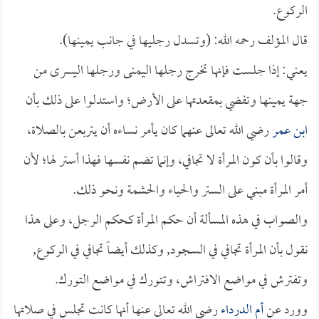
الركوع.
قال المؤلف رحمه الله: (وتسدل رجليها في جانب يمينها).
يعني: إذا جلست فإنها تخرج رجلها اليمنى ورجلها اليسرى من
جهة يمينها وتفضي بمقعدتها على الأرض؛ واستدلوا على ذلك بأن
ابن عمر
رضي الله تعالى عنهما كان يأمر نساءه أن يتربعن بالصلاة،
وقالوا بأن كون المرأة لا تجافي، وإنما تضم نفسها فهذا أستر لها؛ لأن
أمر المرأة مبني على الستر والحياء والحشمة ونحو ذلك.
والصواب في هذه المسألة أن حكم المرأة كحكم الرجل، وعلى هذا
نقول بأن المرأة تجافي في السجود, وكذلك أيضاً تجافي في الركوع,
وتفترش في مواضع الافتراش، وتتورك في مواضع التورك.
وورد عن
أم الدرداء
رضي الله تعالى عنها أنها كانت تجلس في صلاتها