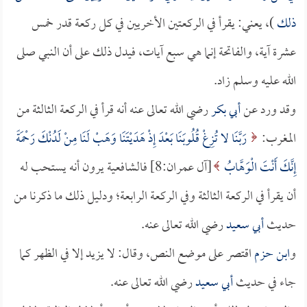
ذلك
)، يعني: يقرأ في الركعتين الأخريين في كل ركعة قدر خمس
عشرة آية، والفاتحة إنما هي سبع آيات، فيدل ذلك على أن النبي صلى
الله عليه وسلم زاد.
وقد ورد عن
أبي بكر
رضي الله تعالى عنه أنه قرأ في الركعة الثالثة من
المغرب:
رَبَّنَا لا تُزِغْ قُلُوبَنَا بَعْدَ إِذْ هَدَيْتَنَا وَهَبْ لَنَا مِنْ لَدُنْكَ رَحْمَةً
إِنَّكَ أَنْتَ الْوَهَّابُ
[آل عمران:8] فالشافعية يرون أنه يستحب له
أن يقرأ في الركعة الثالثة وفي الركعة الرابعة؛ ودليل ذلك ما ذكرنا من
حديث
أبي سعيد
رضي الله تعالى عنه.
و
ابن حزم
اقتصر على موضع النص، وقال: لا يزيد إلا في الظهر كما
جاء في حديث
أبي سعيد
رضي الله تعالى عنه.