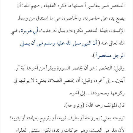
التخصر فسر بتفاسير أحسنها ما ذكره الفقهاء رحمهم الله: أن
يضع يده على خاصرته، والخاصرة: هي ما استدق من وسط
الإنسان، فهذا التخصر مكروه؛ ويدل له حديث
أبي هريرة
رضي
الله تعالى عنه (
أن النبي صلى الله عليه وسلم نهى أن يصلي
الرجل متخصراً
).
وقيل: التخصر: هو أن يختصر السورة ويقرأ من آخرها آية أو
آيتين... إلى آخره، وقيل: أن يختصر الصلاة، يعني: لا يوفيها في
ركوعها وسجودها... إلى آخره.
قال المؤلف رحمه الله: (وتروحه).
تروحه يعني: بمروحة أو بطرف ثوبه، أو يتروح بعمامته أو بثوبه؛
لأن هذا من العبث، وهو حركات زائدة، لكن استثنى العلماء