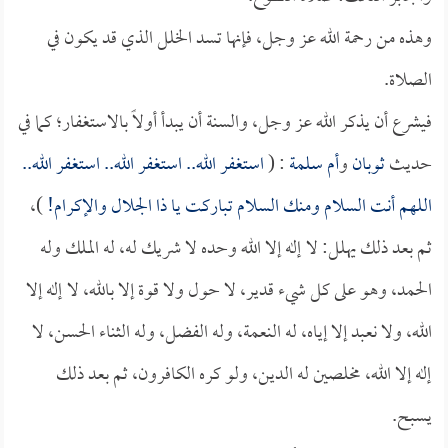
وهذه من رحمة الله عز وجل، فإنها تسد الخلل الذي قد يكون في
الصلاة.
فيشرع أن يذكر الله عز وجل، والسنة أن يبدأ أولاً بالاستغفار؛ كما في
حديث
ثوبان
و
أم سلمة
: (
استغفر الله.. استغفر الله.. استغفر الله..
اللهم أنت السلام ومنك السلام تباركت يا ذا الجلال والإكرام!
)،
ثم بعد ذلك يهلل: لا إله إلا الله وحده لا شريك له، له الملك وله
الحمد، وهو على كل شيء قدير، لا حول ولا قوة إلا بالله، لا إله إلا
الله، ولا نعبد إلا إياه، له النعمة، وله الفضل، وله الثناء الحسن، لا
إله إلا الله، مخلصين له الدين، ولو كره الكافرون، ثم بعد ذلك
يسبح.