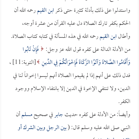
واستدلوا على ذلك بأدلة كثيرة حتى ذكر
ابن القيم
رحمه الله أن
الحكم بكفر تارك الصلاة دل عليه القرآن من عشرة أوجه،
وأطال
ابن القيم
رحمه الله في هذه المسألة في كتابه كتاب الصلاة.
من الأدلة الدالة على كفره قول الله عز وجل:
فَإِنْ تَابُوا
وَأَقَامُوا الصَّلاةَ وَآتَوُا الزَّكَاةَ فَإِخْوَانُكُمْ فِي الدِّينِ
[التوبة:11] ،
فدل ذلك على أنهم إذا لم يقيموا الصلاة أنهم ليسوا إخواناً لنا في
الدين، ولا تنتفي الإخوة في الدين إلا بانتفاء الإسلام ووجود
الكفر.
وأيضاً: من الأدلة على كفره حديث
جابر
في صحيح
مسلم
أن
النبي صلى الله عليه وسلم قال: (
بين الرجل وبين الشرك أو