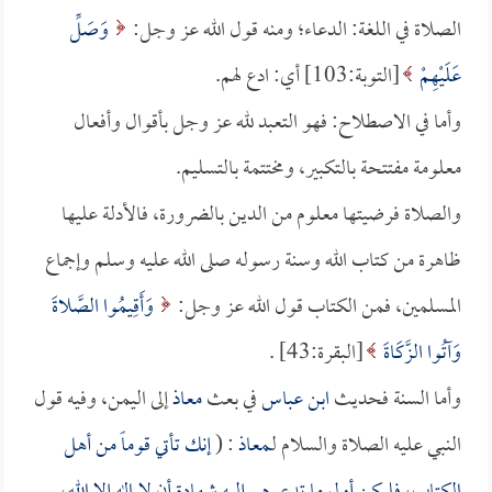
الصلاة في اللغة: الدعاء؛ ومنه قول الله عز وجل:
وَصَلِّ
عَلَيْهِمْ
[التوبة:103] أي: ادع لهم.
وأما في الاصطلاح: فهو التعبد لله عز وجل بأقوال وأفعال
معلومة مفتتحة بالتكبير، ومختتمة بالتسليم.
والصلاة فرضيتها معلوم من الدين بالضرورة، فالأدلة عليها
ظاهرة من كتاب الله وسنة رسوله صلى الله عليه وسلم وإجماع
المسلمين، فمن الكتاب قول الله عز وجل:
وَأَقِيمُوا الصَّلاةَ
وَآتُوا الزَّكَاةَ
[البقرة:43] .
وأما السنة فحديث
ابن عباس
في بعث
معاذ
إلى اليمن، وفيه قول
النبي عليه الصلاة والسلام لـ
معاذ
: (
إنك تأتي قوماً من أهل