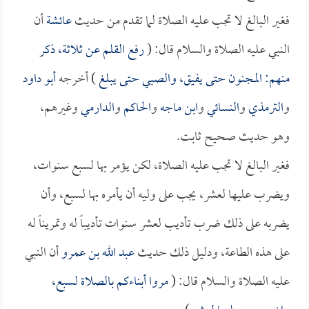
فغير البالغ لا تجب عليه الصلاة لما تقدم من حديث
عائشة
أن
النبي عليه الصلاة والسلام قال: (
رفع القلم عن ثلاثة، ذكر
منهم: المجنون حتى يفيق، والصبي حتى يبلغ
) أخرجه
أبو داود
و
الترمذي
و
النسائي
و
ابن ماجه
و
الحاكم
و
الدارمي
وغيرهم،
وهو حديث صحيح ثابت.
فغير البالغ لا تجب عليه الصلاة، لكن يؤمر بها لسبع سنوات،
ويضرب عليها لعشر، يجب على وليه أن يأمره بها لسبع، وأن
يضربه على ذلك ضرب تأديب لعشر سنوات تأديباً له وتمريناً له
على هذه الطاعة، ودليل ذلك حديث
عبد الله بن عمرو
أن النبي
عليه الصلاة والسلام قال: (
مروا أبناءكم بالصلاة لسبع،