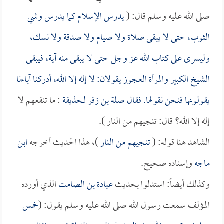
صلى الله عليه وسلم قال: (
يدرس الإسلام كما يدرس وشي
الثوب، حتى لا يبقى صلاة ولا صيام ولا صدقة ولا نسك،
وليسرى على كتاب الله عز وجل حتى لا يبقى منه آية، فيبقى
الشيخ الكبير والمرأة العجوز يقولان: لا إله إلا الله، أدركنا آباءنا
يقولونها فنحن نقولها. فقال
صلة بن زفر
لـ
حذيفة
: ما تنفعهم لا
إله إلا الله؟ قال: تنجيهم من النار ).
الشاهد هنا قوله: (
تنجيهم من النار
)، هذا الحديث أخرجه
ابن
ماجه
وإسناده صحيح.
وكذلك أيضاً: استدلوا بحديث
عبادة بن الصامت
الذي أورده
المؤلف سمعت رسول الله صلى الله عليه وسلم يقول: (
خمس