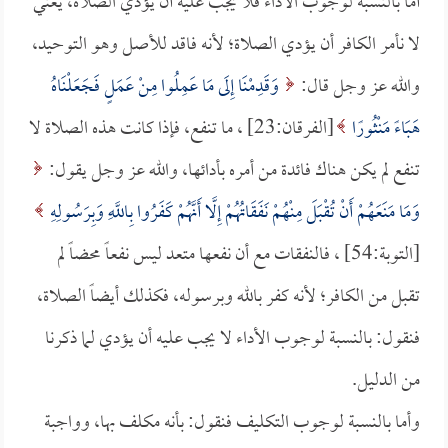
أما بالنسبة لوجوب الأداء فلا يجب عليه أن يؤدي الصلاة، يعني
لا نأمر الكافر أن يؤدي الصلاة؛ لأنه فاقد للأصل وهو التوحيد،
والله عز وجل قال:
وَقَدِمْنَا إِلَى مَا عَمِلُوا مِنْ عَمَلٍ فَجَعَلْنَاهُ
هَبَاءً مَنْثُورًا
[الفرقان:23] ، ما تنفع، فإذا كانت هذه الصلاة لا
تنفع لم يكن هناك فائدة من أمره بأدائها، والله عز وجل يقول:
وَمَا مَنَعَهُمْ أَنْ تُقْبَلَ مِنْهُمْ نَفَقَاتُهُمْ إِلَّا أَنَّهُمْ كَفَرُوا بِاللَّهِ وَبِرَسُولِهِ
[التوبة:54] ، فالنفقات مع أن نفعها متعد ليس نفعاً محضاً لم
تقبل من الكافر؛ لأنه كفر بالله وبرسوله، فكذلك أيضاً الصلاة،
فنقول: بالنسبة لوجوب الأداء لا يجب عليه أن يؤدي لما ذكرنا
من الدليل.
وأما بالنسبة لوجوب التكليف فنقول: بأنه مكلف بها، وواجبة