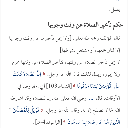
يصلي.
حكم تأخير الصلاة عن وقت وجوبها
قال المؤلف رحمه الله تعالى: [ولا يحل تأخيرها عن وقت وجوبها
إلا لناو جمعها، أو مشتغل بشرطها].
لا يحل تأخير الصلاة عن وقتها، فتأخير الصلاة عن وقتها محرم
ولا يجوز، ويدل لذلك قول الله عز وجل:
إِنَّ الصَّلاةَ كَانَتْ
عَلَى الْمُؤْمِنِينَ كِتَابًا مَوْقُوتًا
[النساء:103] أي: مفروضاً في
الأوقات، قال
عمر
رضي الله تعالى عنه: إن للصلاة وقتاً اشترطه
الله لها لا تصلح إلا به، وقال الله عز وجل:
فَوَيْلٌ لِلْمُصَلِّينَ
*
الَّذِينَ هُمْ عَنْ صَلاتِهِمْ سَاهُونَ
[الماعون:4-5] .