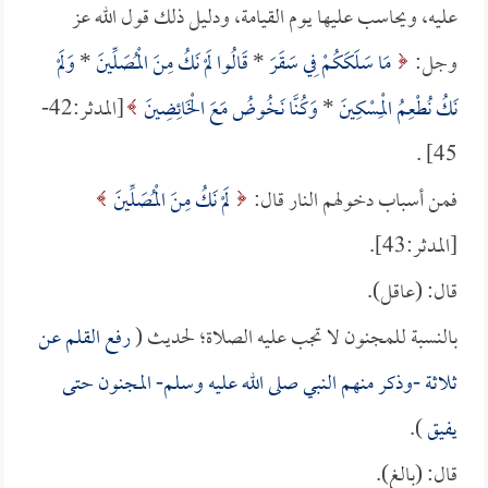
عليه، ويحاسب عليها يوم القيامة، ودليل ذلك قول الله عز
وجل:
مَا سَلَكَكُمْ فِي سَقَرَ
*
قَالُوا لَمْ نَكُ مِنَ الْمُصَلِّينَ
*
وَلَمْ
نَكُ نُطْعِمُ الْمِسْكِينَ
*
وَكُنَّا نَخُوضُ مَعَ الْخَائِضِينَ
[المدثر:42-
45] .
فمن أسباب دخولهم النار قال:
لَمْ نَكُ مِنَ الْمُصَلِّينَ
[المدثر:43].
قال: (عاقل).
بالنسبة للمجنون لا تجب عليه الصلاة؛ لحديث (
رفع القلم عن
ثلاثة -وذكر منهم النبي صلى الله عليه وسلم- المجنون حتى
يفيق
).
قال: (بالغ).