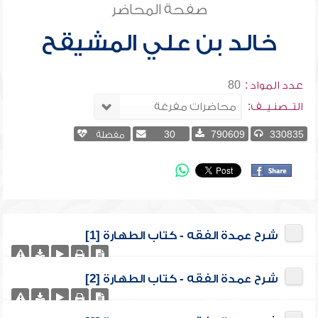
صفحة المحاضر
خالد بن علي المشيقح
عدد المواد :
80
التــصنـيــف:
330835
790609
30
مفضلة
شرح عمدة الفقه - كتاب الطهارة [1]
شرح عمدة الفقه - كتاب الطهارة [2]