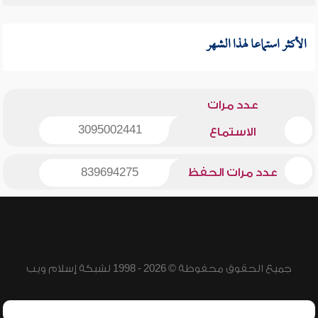
الأكثر استماعا لهذا الشهر
عدد مرات
3095002441
الاستماع
عدد مرات الحفظ
839694275
جميع الحقوق محفوظة © 2026 - 1998 لشبكة إسلام ويب