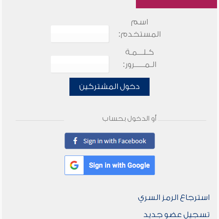
اسم
المستخدم:
كـلـــمـة
الـمـــــرور:
دخول المشتركين
أو الدخول بحساب
استرجاع الرمز السري
تسجيل عضو جديد