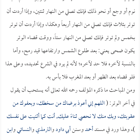
نوم أو وجع أو نحو ذلك فإنك تصلي من النهار ثنتين، وإذا أردت أن
توتر بثلاث فإنك تصلي من النهار أربعاً وهكذا، وإذا أردت أن توتر
بخمس ولم توتر فإنك تصلي من النهار ستاً، ووقت قضاء الوتر
يكون ضحى يعني: بعد طلوع الشمس وارتفاعها قيد رمح، وأما
بالنسبة لآخره فلا حد لآخره؛ لأنه لم يرد في الشرع تحديده، وعلى هذا
فلو قضاه بعد الظهر أو بعد المغرب فلا بأس به.
ومن المباحث ما ذكره المؤلف رحمه الله تعالى أنه يستحب أن يقول
في آخر الوتر: (
اللهم إني أعوذ برضاك من سخطك، وبعفوك من
عقوبتك، وبك منك لا نحصي ثناءً عليك, أنت كما أثنيت على نفسك
)، وهذا ورد في مسند
أحمد
وسنن
أبي داود
و
الترمذي
و
النسائي
و
ابن