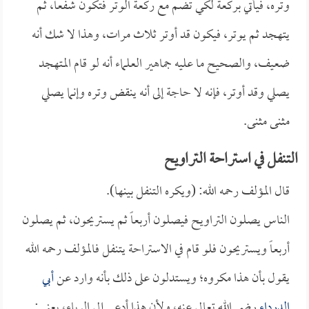
وتره، فيأتي بركعة لكي تضم مع ركعة الوتر فتكون شفعاً، ثم
يتهجد ثم يوتر، فيكون قد أوتر ثلاث مرات، وهذا لا شك أنه
ضعيف، والصحيح ما عليه جماهير العلماء أنه لو قام المتهجد
يصلي وقد أوتر، فإنه لا حاجة إلى أنه ينقض وتره وإنما يصلي
مثنى مثنى.
التنفل في استراحة التراويح
قال المؤلف رحمه الله: (ويكره التنفل بينها).
الناس يصلون التراويح فيصلون أربعاً ثم يستريحون، ثم يصلون
أربعاً ويستريحون فلو قام في الاستراحة يتنفل فالمؤلف رحمه الله
يقول بأن هذا مكروه؛ ويستدلون على ذلك بأنه وارد عن
أبي
الدرداء
رضي الله تعالى عنه، ولأن هذا أدعى إلى الرياء، يعني: