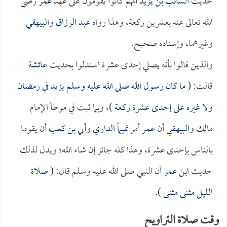
حديث
السائب بن يزيد
أنهم كانوا يقومون على عهد
عمر
رضي
الله تعالى عنه بعشرين ركعة، وهذا رواه
عبد الرزاق
و
البيهقي
وغيرهما، وإسناده صحيح.
والذين قالوا بأنه يصلي إحدى عشرة استدلوا بحديث
عائشة
قالت: (
ما كان رسول الله صلى الله عليه وسلم يزيد في رمضان
ولا غيره على إحدى عشرة ركعة
)، وبما ثبت في موطأ الإمام
مالك
و
البيهقي
أن
عمر
أمر
تميماً الداري
و
أبي بن كعب
أن يقوما
بالناس بإحدى عشرة، وهذا كله جائز إن شاء الله؛ ويدل لذلك
حديث
ابن عمر
أن النبي صلى الله عليه وسلم قال: (
صلاة
الليل مثنى مثنى
).
وقت صلاة التراويح