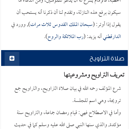
الخطبة، فالإمام يشرع له أن يدعو للمؤمنين، ومن الدعاء ما
سيكون برفع هذه النازلة، وتقدم لنا أن ذكرنا أنه يستحب أن
يقول إذا أوتر: (
سبحان الملك القدوس ثلاث مرات
), وورد في
الدارقطني
أنه يزيد: (
رب الملائكة والروح
).
صلاة التراويح
تعريف التراويح ومشروعيتها
شرع المؤلف رحمه الله في بيان صلاة التراويح، والتراويح جمع
ترويحة، وهي اسم للجلسة.
وأما في الاصطلاح فهي: قيام رمضان جماعة، والتراويح سنة
مؤكدة, والذي سنها النبي صلى الله عليه وسلم كما في حديث