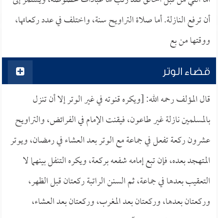
أما التي من قبل الخالق فقد رتب لها عبادات مخصوصة، ويستمر إلى
أن ترفع النازلة. أما صلاة التراويح سنة، واختلف في عدد ركعاتها،
ووقتها من بع
قضاء الوتر
قال المؤلف رحمه الله: [ويكره قنوته في غير الوتر إلا أن تنزل
بالمسلمين نازلة غير طاعون، فيقنت الإمام في الفرائض، والتراويح
عشرون ركعة تفعل في جماعة مع الوتر بعد العشاء في رمضان، ويوتر
المتهجد بعده، فإن تبع إمامه شفعه بركعة، ويكره التنفل بينهما لا
التعقيب بعدها في جماعة، ثم السنن الراتبة ركعتان قبل الظهر،
وركعتان بعدها، وركعتان بعد المغرب، وركعتان بعد العشاء،