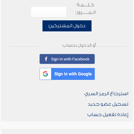
كـلـــمـة
الـمـــــرور:
دخول المشتركين
أو الدخول بحساب
استرجاع الرمز السري
تسجيل عضو جديد
إعادة تفعيل حساب