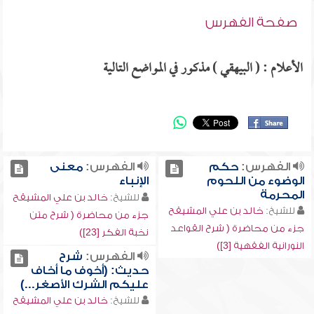
صفحة الفهرس
الأعلام : ( البيهقي ) مذكور في المواضع التالية
الفهرس:
حكم
الفهرس:
معنى
الوضوء من اللحوم
الإنباء
المحرمة
للشيخ:
خالد بن علي المشيقح
للشيخ:
خالد بن علي المشيقح
جزء من محاضرة ( شرح متن
جزء من محاضرة ( شرح القواعد
نخبة الفكر [23])
النورانية الفقهية [3])
الفهرس:
شرح
حديث: (أخوف ما أخاف
عليكم الشرك الأصغر...)
للشيخ:
خالد بن علي المشيقح