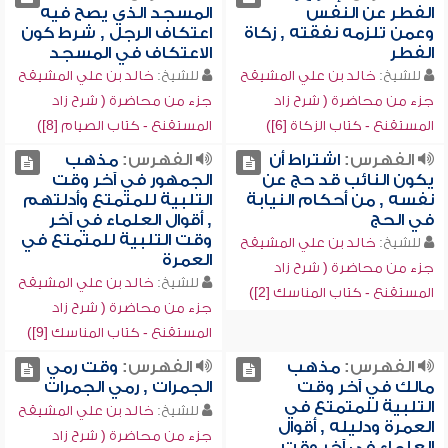
الفطر عن النفس
المسجد الذي يصح فيه
وعمن تلزمه نفقته , زكاة
اعتكاف الرجل , شرط كون
الفطر
الاعتكاف في المسجد
للشيخ:
خالد بن علي المشيقح
للشيخ:
خالد بن علي المشيقح
جزء من محاضرة ( شرح زاد
جزء من محاضرة ( شرح زاد
المستقنع - كتاب الزكاة [6])
المستقنع - كتاب الصيام [8])
الفهرس:
اشتراط أن
الفهرس:
مذهب
يكون النائب قد حج عن
الجمهور في آخر وقت
نفسه , من أحكام النيابة
التلبية للمتمتع وأدلتهم
في الحج
, أقوال العلماء في آخر
وقت التلبية للمتمتع في
للشيخ:
خالد بن علي المشيقح
العمرة
جزء من محاضرة ( شرح زاد
للشيخ:
خالد بن علي المشيقح
المستقنع - كتاب المناسك [2])
جزء من محاضرة ( شرح زاد
المستقنع - كتاب المناسك [9])
الفهرس:
مذهب
الفهرس:
وقت رمي
مالك في آخر وقت
الجمرات , رمي الجمرات
التلبية للمتمتع في
للشيخ:
خالد بن علي المشيقح
العمرة ودليله , أقوال
جزء من محاضرة ( شرح زاد
العلماء في آخر وقت