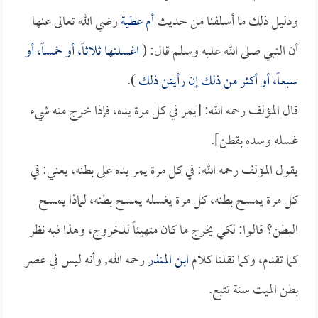
ودليل ذلك ما أسلفنا من حديث
أم عطية
رضي الله تعالى عنها
أن النبي صلى الله عليه وسلم قال: (
اغسلنها ثلاثاً، أو خمساً، أو
سبعاً، أو أكثر من ذلك إن رأيتن ذلك
).
قال المؤلف رحمه الله: [يمر في كل مرة يده، فإذا خرج منه شيء
غسله وسده بقطن].
يقول المؤلف رحمه الله: في كل مرة يمر يده على بطنه، يعني: في
كل مرة يمسح بطنه، كل مرة يغسله يمسح بطنه، لماذا يمسح
البطن؟ قالوا: لكي يخرج ما كان متهيئاً للخروج، وهذا فيه نظر
كما تقدم، وكما نقلنا كلام
ابن المنذر
رحمه الله, وأنه ليس في عصر
بطن الميت سنة تتبع.