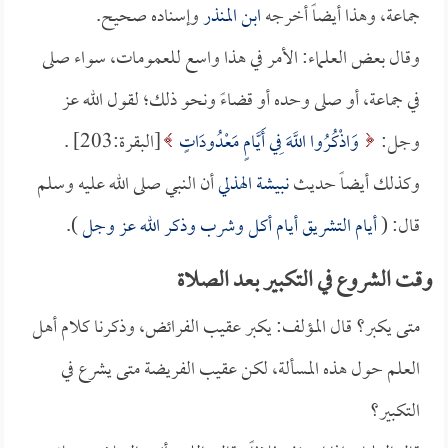
جماعة، وهذا أيضاً أخرجه
ابن المنذر
وإسناده صحيح.
وقال بعض العلماء: الأمر في هذا واسع للعمومات، سواء صلى
في جماعة، أو صلى وحده أو قضاءً ونحو ذلك؛ لقول الله عز
وجل:
وَاذْكُرُوا اللَّهَ فِي أَيَّامٍ مَعْدُودَاتٍ
[البقرة:203] .
وكذلك أيضاً حديث
نبيشة الهذلي
أن النبي صلى الله عليه وسلم
قال: (
أيام التشريق أيام أكل وشرب وذكر الله عز وجل
).
وقت الشروع في التكبير بعد الصلاة
متى يكبر؟ قال المؤلف: يكبر عقيب الفرائض، وذكرنا كلام أهل
العلم حول هذه المسألة، لكن عقيب الفريضة متى يشرع في
التكبير؟