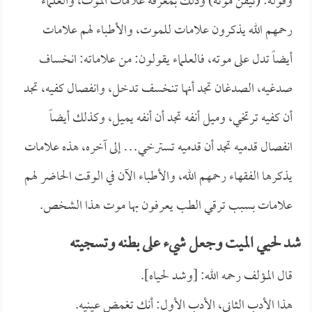
وقوله: (تيقن موته) وذلك بمعرفة علامات الموت، والعلماء
رحمهم الله يذكرون علامات للموت، والأطباء لهم علامات
أيضاً تدل على موته، فالعلماء يقولون: من علاماته: انخساف
صدغيه، الصدغان تجد أنها تنخسف تدخل، وانفصال كفيه، تجد
أن كفيه ترتخي، وميل أنفه تجد أن أنفه يميل، وكذلك أيضاً
انفصال قدميه تجد أن قدميه تسترخي… إلى آخره، هذه علامات
يذكرها الفقهاء رحمهم الله، والأطباء الآن في الوقت الحاضر لهم
علامات بسبب ترقي الطب يعرفون بها موت هذا الشخص.
شد لحيي الميت وجعل شيء على بطنه وتسجيته
قال المؤلف رحمه الله: [وشد لحياه].
هذا الأدب الثاني، الأدب الأول: أنك تغمض عينيه.