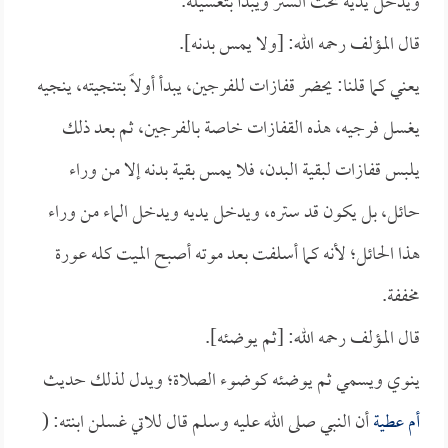
ويدخل يديه تحت الستر ويبدأ بتغسيله.
قال المؤلف رحمه الله: [ولا يمس بدنه].
يعني كما قلنا: يحضر قفازات للفرجين، يبدأ أولاً بتنجيته، ينجيه
يغسل فرجيه، هذه القفازات خاصة بالفرجين، ثم بعد ذلك
يلبس قفازات لبقية البدن، فلا يمس بقية بدنه إلا من وراء
حائل، بل يكون قد ستره، ويدخل يديه ويدخل الماء من وراء
هذا الحائل؛ لأنه كما أسلفت بعد موته أصبح الميت كله عورة
مخففة.
قال المؤلف رحمه الله: [ثم يوضئه].
ينوي ويسمي ثم يوضئه كوضوء الصلاة؛ ويدل لذلك حديث
أم عطية
أن النبي صلى الله عليه وسلم قال للاتي غسلن ابنته: (