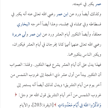
عمر
يكبر في خيمته.
وكذلك أيضاً ورد عن
ابن عمر
رضي الله تعالى عنه أنه يكبر في
فسطاطه وفي ممشاه في مجلسه، وهذا أيضاً أخرجه
البخاري
معلقاً، وأيضاً التكبير أيام العشر ورد عن
ابن عمر
و
أبي هريرة
رضي الله تعالى عنهما أنهما كانا يخرجان في أيام العشر فيكبران،
ويكبر الناس بتكبيرهما.
فهذا يدل على أن أيام العشر يشرع فيها التكبير. وقلنا: الصواب
أن التكبير يبدأ من أول عشر ذي الحجة إلى غروب الشمس من
آخر يوم من أيام التشريق؛ ويدل لذلك أيضاً أنه يستمر إلى
غروب الشمس من آخر أيام التشريق قول الله عز وجل:
وَاذْكُرُوا اللَّهَ فِي أَيَّامٍ مَعْدُودَاتٍ
[البقرة:203]، والأيام