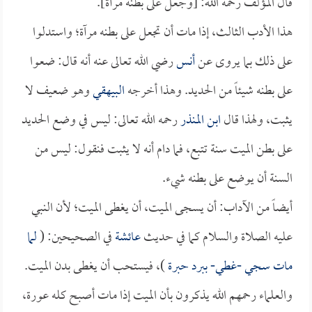
قال المؤلف رحمه الله: [وجعل على بطنه مرآة].
هذا الأدب الثالث، إذا مات أن تجعل على بطنه مرآة؛ واستدلوا
على ذلك بما يروى عن
أنس
رضي الله تعالى عنه أنه قال: ضعوا
على بطنه شيئاً من الحديد. وهذا أخرجه
البيهقي
وهو ضعيف لا
يثبت، ولهذا قال
ابن المنذر
رحمه الله تعالى: ليس في وضع الحديد
على بطن الميت سنة تتبع، فما دام أنه لا يثبت فنقول: ليس من
السنة أن يوضع على بطنه شيء.
أيضاً من الآداب: أن يسجى الميت، أن يغطى الميت؛ لأن النبي
عليه الصلاة والسلام كما في حديث
عائشة
في الصحيحين: (
لما
مات سجي -غطي- ببرد حبرة
)، فيستحب أن يغطى بدن الميت.
والعلماء رحمهم الله يذكرون بأن الميت إذا مات أصبح كله عورة،