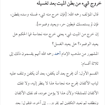
خروج شيء من بطن الميت بعد تغسيله
قال المؤلف رحمه الله: [فإن خرج منه شيء غسله وسده بقطن،
فإن لم يستمسك فبطين حر، ويعيد وضوءه].
إن خرج من الميت شيء يعني خرج منه نجاسة فما الحكم هل
يعيد الوضوء؟ هل يعيد الغسل؟
المشهور من مذهب الإمام
أحمد
رحمه الله أنهم يقسمون ذلك إلى
ثلاثة أقسام:
القسم الأول: أن يخرج بعد أن يكفن، بعد أن يكفن وتلف عليه
ثياب الأكفان يخرج منه نجاسة هذا لا ينظر إليه، ولا تفك
الأكفان للمشقة؛ ولأن هذا لا يؤمن عوده، قد نفك الأكفان
وننظف ثم نعيد التكفين ثم يخرج… إلى آخره، فنقول: بعد