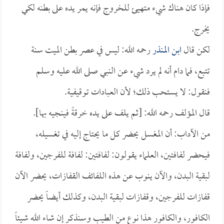
فإذا كان هناك شيء متهيئ للخروج فإنه يمر يده على بطنه لكي
يخرج.
لكن قال
ابن المنذر
رحمه الله: ليس في عصر بطن الميت سنة
تتبع، فما دام أنه لم يرد شيء عن النبي صلى الله عليه وسلم
فنقول: لا يستحب ذلك؛ لأن العبادات توقيفية.
قال المؤلف رحمه الله: [ثم يلف على يده خرقةً فينجيه بها].
من الآداب: أن المغسل يحضر كل ما يحتاج إليه في تغسيله،
فيحضر لفافتين، العلماء يقولون: لفافتين: لفافة للفرجين، ولفافة
لبقية البدن، والآن ينوب عن هذه اللفائف القفازات، يحضر الآن
قفازات للفرجين، وقفازات لبقية البدن، وكذلك أيضاً يحضر
الكافور، والكافور هذا نوع من الطيب وسنذكر إن شاء الله شيئاً