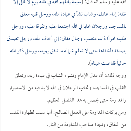
الله عليه وسلم أنه قال: (
سبعة يظلهم الله في ظله يوم لا ظل إلا
ظله: إمام عادل، وشاب نشأ في عبادة الله، ورجل قلبه معلق
بالمساجد، ورجلان تحابا في الله اجتمعا عليه وتفرقا عليه، ورجل
طلبته امرأة ذات منصب وجمال فقال: إني أخاف الله، ورجل تصدق
بصدقة فأخفاها حتى لا تعلم شماله ما تنفق يمينه، ورجل ذكر الله
خالياً ففاضت عيناه
).
ووجه ذلك: أن عدل الإمام ونشوء الشاب في عبادة ربه، وتعلق
القلب في المساجد، وتحاب الرجلان في الله لا بد فيه من الاستمرار
والمداومة حتى يحصل به هذا الفضل العظيم.
ومن بركات المداومة على العمل الصالح: أنها سبب لطهارة القلب
من النفاق، ونجاة صاحب المداومة من النار.