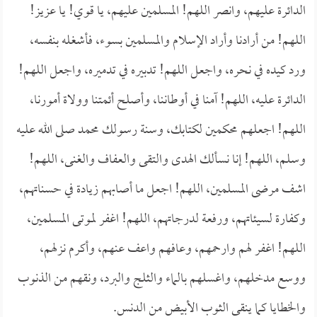
الدائرة عليهم، وانصر اللهم! المسلمين عليهم، يا قوي! يا عزيز!
اللهم! من أرادنا وأراد الإسلام والمسلمين بسوء، فأشغله بنفسه،
ورد كيده في نحره، واجعل اللهم! تدبيره في تدميره، واجعل اللهم!
الدائرة عليه، اللهم! آمنا في أوطاننا، وأصلح أئمتنا وولاة أمورنا،
اللهم! اجعلهم محكمين لكتابك، وسنة رسولك محمد صلى الله عليه
وسلم، اللهم! إنا نسألك الهدى والتقى والعفاف والغنى، اللهم!
اشف مرضى المسلمين، اللهم! اجعل ما أصابهم زيادة في حسناتهم،
وكفارة لسيئاتهم، ورفعة لدرجاتهم، اللهم! اغفر لموتى المسلمين،
اللهم! اغفر لهم وارحمهم، وعافهم واعف عنهم، وأكرم نزلهم،
ووسع مدخلهم، واغسلهم بالماء والثلج والبرد، ونقهم من الذنوب
والخطايا كما ينقى الثوب الأبيض من الدنس.