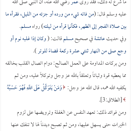
ما شرع له ذلك، فقد روى
عمر
رضي الله عنه، أن النبي صلى الله
عليه وسلم قال: (
من فاته شيء من ورده أو جزئه من الليل، فقرأه ما
بين صلاة الفجر إلى الظهر، فكأنما قرأه من ليلته
) رواه
مسلم
.
وفي حديث
عائشة
في صحيح
مسلم
قالت: (
وكان إذا غلبه نوم أو
وجع صلى من النهار ثنتي عشرة ركعة قضاءً للوتر
).
ومن بركات المداومة على العمل الصالح: دوام اتصال القلب بخالقه
مما يعطيه قوة وثباتاً وتعلقاً بالله عز وجل وتوكلاً عليه، ومن ثم
يكفيه الله همه، قال الله عز وجل:
وَمَنْ يَتَوَكَّلْ عَلَى اللَّهِ فَهُوَ حَسْبُهُ
[الطلاق:3].
ومن فوائد ذلك: تعهد النفس عن الغفلة وترويضها على لزوم
الخيرات حتى يسهل عليها، ومن ثم تصبح ديدناً لها لا تنفك عنها