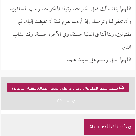
اللهم! إنا نسألك فعل الخيرات، وترك المنكرات، وحب المساكين،
وأن تغفر لنا وترحمنا، وإذا أردت بقوم فتنة أن تقبضنا إليك غير
مفتونين، ربنا آتنا في الدنيا حسنة، وفي الآخرة حسنة، وقنا عذاب
النار.
اللهم! صل وسلم على سيدنا محمد.
نسخة نصية للطباعة , المداومة على العمل الصالح للشيخ : خالد بن
علي المشيقح
مكتبتك الصوتية