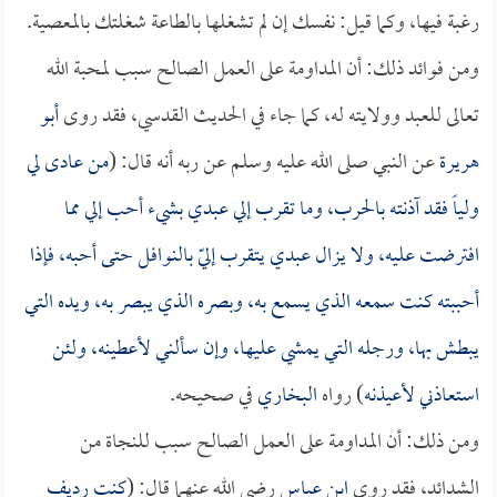
رغبة فيها، وكما قيل: نفسك إن لم تشغلها بالطاعة شغلتك بالمعصية.
ومن فوائد ذلك: أن المداومة على العمل الصالح سبب لمحبة الله
تعالى للعبد وولايته له، كما جاء في الحديث القدسي، فقد روى
أبو
هريرة
عن النبي صلى الله عليه وسلم عن ربه أنه قال: (
من عادى لي
ولياً فقد آذنته بالحرب، وما تقرب إلي عبدي بشيء أحب إلي مما
افترضت عليه، ولا يزال عبدي يتقرب إليّ بالنوافل حتى أحبه، فإذا
أحببته كنت سمعه الذي يسمع به، وبصره الذي يبصر به، ويده التي
يبطش بها، ورجله التي يمشي عليها، وإن سألني لأعطينه، ولئن
استعاذني لأعيذنه
) رواه
البخاري
في صحيحه.
ومن ذلك: أن المداومة على العمل الصالح سبب للنجاة من
الشدائد، فقد روى
ابن عباس
رضي الله عنهما قال: (
كنت رديف