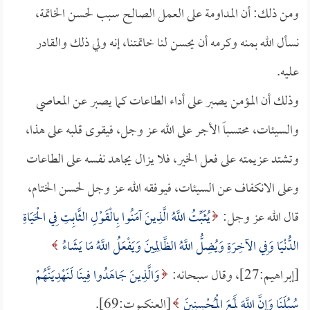
ومن ذلك: أن المداومة على العمل الصالح سبب لحسن الخاتمة،
نسأل الله بمنه وكرمه أن يحسن لنا خاتمتنا، إنه ولي ذلك والقادر
عليه.
وذلك أن المؤمن يصبر على أداء الطاعات كما يصبر عن المعاصي
والسيئات، محتسباً الأجر على الله عز وجل، فيقوى قلبه على هذا،
وتشتد عزيمته على فعل الخير، فلا يزال يجاهد نفسه على الطاعات
وعلى الانكفاف عن السيئات، فيوفقه الله عز وجل لحسن الختام،
قال الله عز وجل:
يُثَبِّتُ اللَّهُ الَّذِينَ آمَنُوا بِالْقَوْلِ الثَّابِتِ فِي الْحَيَاةِ
الدُّنْيَا وَفِي الآخِرَةِ وَيُضِلُّ اللَّهُ الظَّالِمِينَ وَيَفْعَلُ اللَّهُ مَا يَشَاءُ
[إبراهيم:27]، وقال سبحانه:
وَالَّذِينَ جَاهَدُوا فِينَا لَنَهْدِيَنَّهُمْ
سُبُلَنَا وَإِنَّ اللَّهَ لَمَعَ الْمُحْسِنِينَ
[العنكبوت:69].