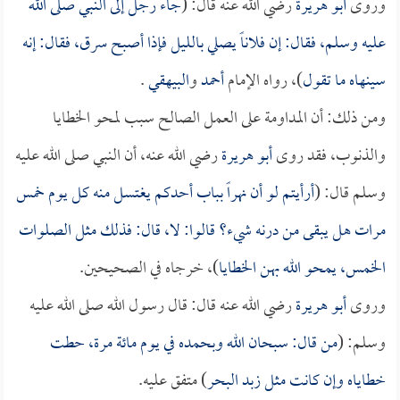
وروى
أبو هريرة
رضي الله عنه قال: (
جاء رجل إلى النبي صلى الله
عليه وسلم، فقال: إن فلاناً يصلي بالليل فإذا أصبح سرق، فقال: إنه
سينهاه ما تقول
)، رواه الإمام
أحمد
و
البيهقي
.
ومن ذلك: أن المداومة على العمل الصالح سبب لمحو الخطايا
والذنوب، فقد روى
أبو هريرة
رضي الله عنه، أن النبي صلى الله عليه
وسلم قال: (
أرأيتم لو أن نهراً بباب أحدكم يغتسل منه كل يوم خمس
مرات هل يبقى من درنه شيء؟ قالوا: لا، قال: فذلك مثل الصلوات
الخمس، يمحو الله بهن الخطايا
)، خرجاه في الصحيحين.
وروى
أبو هريرة
رضي الله عنه قال: قال رسول الله صلى الله عليه
وسلم: (
من قال: سبحان الله وبحمده في يوم مائة مرة، حطت
خطاياه وإن كانت مثل زبد البحر
) متفق عليه.