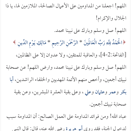
اللهم! اجعلنا من المداومين على الأعمال الصالحة، الملازمين لها، يا ذا
الجلال والإكرام!
اللهم! صل وسلم وبارك على نبينا محمد.
الْحَمْدُ لِلَّهِ رَبِّ الْعَالَمِينَ
*
الرَّحْمَنِ الرَّحِيمِ
*
مَالِكِ يَوْمِ الدِّينِ
[الفاتحة:2-4]، والعاقبة للمتقين، ولا عدوان إلا على الظالمين،
اللهم! صل وسلم وبارك على نبينا محمد، وارض اللهم! عن صحابة
نبيك أجمعين، وأخص منهم الأئمة المهديين والخلفاء الراشدين،
أبا
بكر
و
عمر
و
عثمان
و
علي
، وعلى بقية العشرة المبشرين، وعن بقية
صحابة نبيك أجمعين.
عباد الله! ومن فوائد المداومة على العمل الصالح: أن المداومة سبب
لدخول الجنة، فقد روى
أبو هريرة
رضي الله عنه، قال: قال النبي