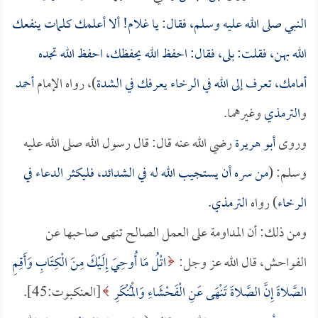
النبي صلى الله عليه وسلم، فقال: يا غلام! ألا أعلمك كلمات ينفعك
الله بهن، فقلت: بلى، فقال: احفظ الله يحفظك، احفظ الله تجده
أمامك، تعرف إلى الله في الرخاء يعرفك في الشدة
)، رواه الإمام
أحمد
و
الترمذي
وغيرهما.
وروى
أبو هريرة
رضي الله عنه قال: قال رسول الله صلى الله عليه
وسلم: (
من سره أن يستجيب الله له في الشدائد، فليكثر الدعاء في
الرخاء
) رواه
الترمذي
.
ومن ذلك: أن المداومة على العمل الصالح تنهى صاحبها عن
الفواحش، قال الله عز وجل:
اتْلُ مَا أُوحِيَ إِلَيْكَ مِنَ الْكِتَابِ وَأَقِمِ
الصَّلاةَ إِنَّ الصَّلاةَ تَنْهَى عَنِ الْفَحْشَاءِ وَالْمُنْكَرِ
[العنكبوت:45].