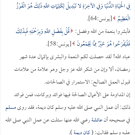
فِي الْحَيَاةِ الدُّنْيَا وَفِي الآخِرَةِ لا تَبْدِيلَ لِكَلِمَاتِ اللَّهِ ذَلِكَ هُوَ الْفَوْزُ
الْعَظِيمُ
[يونس:64].
فأبشروا بنعمة من الله وفضل:
قُلْ بِفَضْلِ اللَّهِ وَبِرَحْمَتِهِ فَبِذَلِكَ
فَلْيَفْرَحُوا هُوَ خَيْرٌ مِمَّا يَجْمَعُونَ
[يونس:58].
عباد الله! لقد حصلت لكم النعمة والبشرى بإكمال عدة شهر
رمضان، ألا وإن من شكر الله عز وجل وهو علامة من علامات
قبول العمل الصالح: الاستمرار في الصالحات.
إن المداومة على الأعمال الصالحة فيها فوائد وبركات، فمن فوائد
ذلك: أن عمل النبي صلى الله عليه وسلم كان ديمة، فقد روى
مسلم
في صحيحه أن
عائشة
رضي الله عنها سئلت عن عمل النبي صلى الله
عليه وسلم فقالت: (
كان ديمة
).