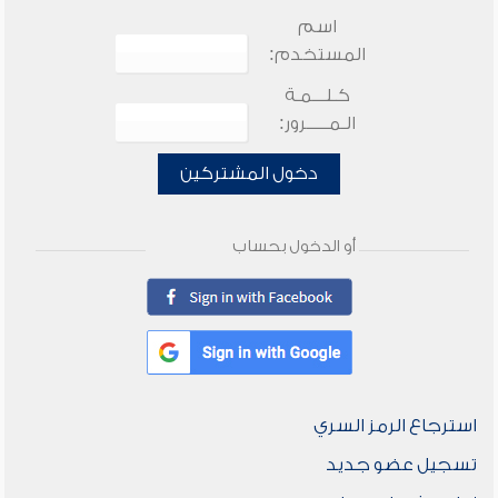
اسم
المستخدم:
كـلـــمـة
الـمـــــرور:
دخول المشتركين
أو الدخول بحساب
استرجاع الرمز السري
تسجيل عضو جديد