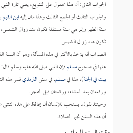
الجواب الثاني: أن هذا محمول على التنويع، يعني تارة النب
والجواب الثالث أو الجمع الثالث وهذا مال إليه
ابن القيم
رح
سنة الظهر وإنما هي سنة مستقلة تكون عند زوال الشمس، ي
تكون عند زوال الشمس.
الصواب أنه يؤخذ بالأكثر في هذه المسألة، وهو أن السنة ا
عنها في صحيح
مسلم
فإن النبي صلى الله عليه وسلم قال: 
بيت في الجنة
)، هذا في
مسلم
، في سنن
الترمذي
فسر هذه الثن
وركعتان بعد العشاء، وركعتان قبل الفجر.
وحينئذ نقول: يستحب للإنسان أن يحافظ على هذه الثنتي عش
أن هذه السنن تجبر الصلاة.