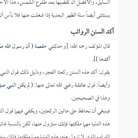
السابق، والأفضل أن تقضيها بعد طلوع الشمس، هذا ال
يستثنى أيضاً سنة الظهر البعدية إذا شغلت عنها فلا بأس أن
آكد السنن الرواتب
قال المؤلف رحمه الله: [وحدثتني
حفصة
(
أن رسول الله صل
آكدها
)].
يقول: آكد هذه السنن ركعتا الفجر، ودليل ذلك قول النبي 
وأيضاً: قول
عائشة
رضي الله تعالى عنها: (
لم يكن النبي صل
وهذا في الصحيحين.
فينبغي أن نحافظ على هاتين الركعتين، ويكفي فيهما قول الن
هذه الدنيا مهما ملكتها فإنك ستزول عنها، لكن بالنسبة لهات
الثواب الذي لا تزول عنه، هذه الدنيا مهما ملكتها فإنك س