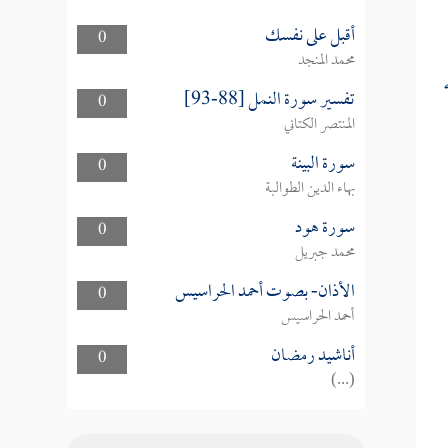
أقبل على نفسك
0
محمد المنجد
تفسير سورة النمل [88-93]
0
المنتصر الكتاني
سورة البينة
0
بهاء الدين الطوالبة
سورة هود
0
محمد جبريل
الأذان- بصوت أحمد الحراسيس
0
أحمد الحراسيس
أناشيد رمضان
0
(...)