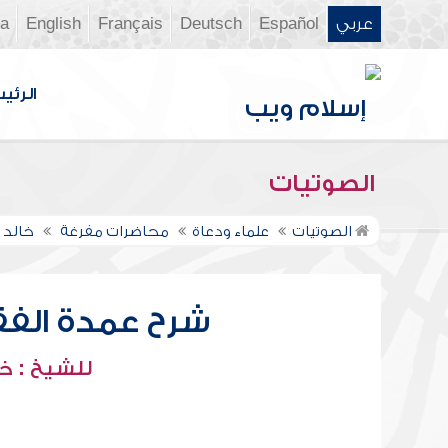
عربي
Español
Deutsch
Français
English
ia
الرئي
الصوتيات
الصوتيات
علماء ودعاة
محاضرات مفرغة
خالد 
شرح عمدة الفقه 
للشيخ : خ