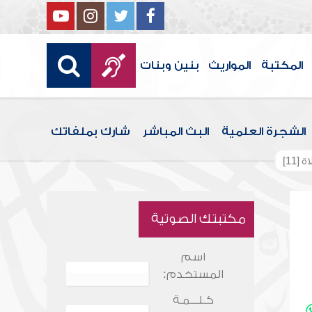
المكتبة
المواريث
بنين وبنات
الشجرة العلمية
البث المباشر
شارك بملفاتك
11]
مكتبتك الصوتية
اسم
المستخدم:
كـلـــمـة