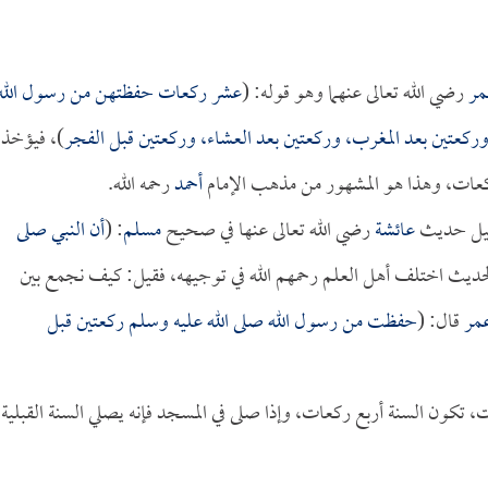
مر
رضي الله تعالى عنهما وهو قوله: (
عشر ركعات حفظتهن من رسول الله
وركعتين بعد المغرب، وركعتين بعد العشاء، وركعتين قبل الفجر
)، فيؤخذ
كعات، وهذا هو المشهور من مذهب الإمام
أحمد
رحمه الله.
دليل حديث
عائشة
رضي الله تعالى عنها في صحيح
مسلم
: (
أن النبي صلى
لحديث اختلف أهل العلم رحمهم الله في توجيهه، فقيل: كيف نجمع بين
عمر
قال: (
حفظت من رسول الله صلى الله عليه وسلم ركعتين قبل
ت، تكون السنة أربع ركعات، وإذا صلى في المسجد فإنه يصلي السنة القبلية