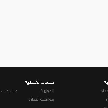
ية
خدمات تفاعلية
داة
المواريث
مشاركات ال
مواقيت الصلاة
رة