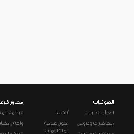
الصوتيات
محاور فرع
القرآن الكريم
أناشيد
الرحمة المه
محاضرات ودروس
متون علمية
واحة رمضان
ومنظومات
محاضرات مفرغة
الحج و العم