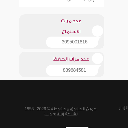
عدد مرات
الاستماع
3095001816
عدد مرات الحفظ
839684581
زوار
جميع الحقوق محفوظة © 2026 - 1998
لشبكة إسلام ويب