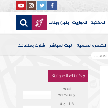
المكتبة
المواريث
بنين وبنات
الشجرة العلمية
البث المباشر
شارك بملفاتك
الفهرس
مكتبتك الصوتية
اسم
المستخدم:
كـلـــمـة