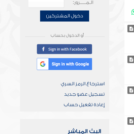
الـمـــــرور:
دخول المشتركين
أو الدخول بحساب
استرجاع الرمز السري
تسجيل عضو جديد
إعادة تفعيل حساب
البث المباشر