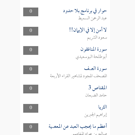
حوار في برنامج بلا حدود
0
عبد الرحمن السميط
لا أمن إلا في الإيمان!!
0
سعود الشريم
سورة المنافقون
0
أبوطلحة البوسعيدي
سورة الصف
0
المصحف المجود لمشاهير القراء الأربعة
المقناص 3
0
حامد الضبعان
الثريا
0
إبراهيم الجبرين
أعظم ما يحجب العبد عن المعصية
0
صالح بن عواد المغامسي