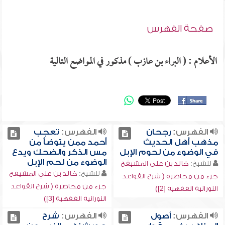
صفحة الفهرس
الأعلام : ( البراء بن عازب ) مذكور في المواضع التالية
الفهرس:
رجحان
الفهرس:
تعجب
مذهب أهل الحديث
أحمد ممن يتوضأ من
في الوضوء من لحوم الإبل
مس الذكر والضحك ويدع
الوضوء من لحم الإبل
للشيخ:
خالد بن علي المشيقح
للشيخ:
خالد بن علي المشيقح
جزء من محاضرة ( شرح القواعد
جزء من محاضرة ( شرح القواعد
النورانية الفقهية [2])
النورانية الفقهية [3])
الفهرس:
أصول
الفهرس:
شرح