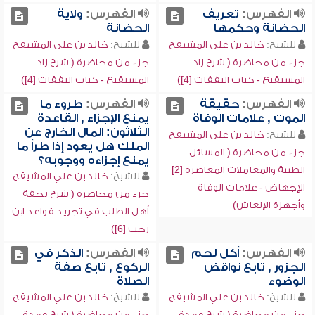
الفهرس:
تعريف
الفهرس:
ولاية
الحضانة وحكمها
الحضانة
للشيخ:
خالد بن علي المشيقح
للشيخ:
خالد بن علي المشيقح
جزء من محاضرة ( شرح زاد
جزء من محاضرة ( شرح زاد
المستقنع - كتاب النفقات [4])
المستقنع - كتاب النفقات [4])
الفهرس:
حقيقة
الفهرس:
طروء ما
الموت , علامات الوفاة
يمنع الإجزاء , القاعدة
الثلاثون: المال الخارج عن
للشيخ:
خالد بن علي المشيقح
الملك هل يعود إذا طرأ ما
جزء من محاضرة ( المسائل
يمنع إجزاءه ووجوبه؟
الطبية والمعاملات المعاصرة [2]
للشيخ:
خالد بن علي المشيقح
الإجهاض - علامات الوفاة
جزء من محاضرة ( شرح تحفة
وأجهزة الإنعاش)
أهل الطلب في تجريد قواعد ابن
رجب [6])
الفهرس:
أكل لحم
الفهرس:
الذكر في
الجزور , تابع نواقض
الركوع , تابع صفة
الوضوء
الصلاة
للشيخ:
خالد بن علي المشيقح
للشيخ:
خالد بن علي المشيقح
جزء من محاضرة ( شرح عمدة
جزء من محاضرة ( شرح عمدة