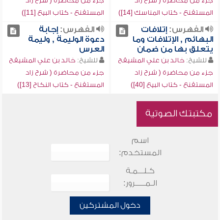
جزء من محاضرة ( شرح زاد
جزء من محاضرة ( شرح زاد
المستقنع - كتاب المناسك [14])
المستقنع - كتاب البيع [11])
الفهرس:
إتلافات
الفهرس:
إجابة
البهائم , الإتلافات وما
دعوة الوليمة , وليمة
يتعلق بها من ضمان
العرس
للشيخ:
خالد بن علي المشيقح
للشيخ:
خالد بن علي المشيقح
جزء من محاضرة ( شرح زاد
جزء من محاضرة ( شرح زاد
المستقنع - كتاب البيع [40])
المستقنع - كتاب النكاح [13])
مكتبتك الصوتية
اسم
المستخدم:
كـلـــمـة
الـمـــــرور:
دخول المشتركين