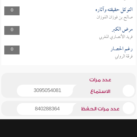
التوكل حقيقته وآثاره
0
صالح بن فوزان الفوزان
مرض الكبر
0
فريد الأنصاري المغربي
رغم الحصار
0
فرقة الروابي
عدد مرات
3095054081
الاستماع
عدد مرات الحفظ
840288364