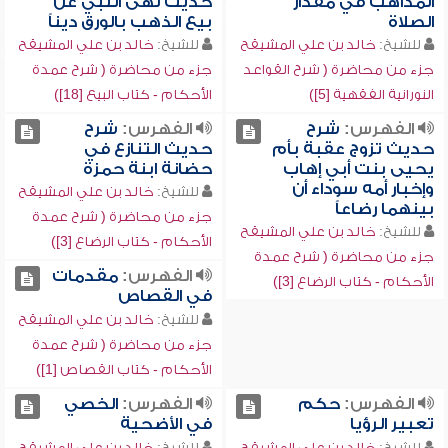
المذاهب في مقدار
حديث نهى النبي عن
الصلاة
بيع الذهب بالورق ديناً
للشيخ:
خالد بن علي المشيقح
للشيخ:
خالد بن علي المشيقح
جزء من محاضرة ( شرح القواعد
جزء من محاضرة ( شرح عمدة
النورانية الفقهية [5])
الأحكام - كتاب البيع [18])
الفهرس:
شرح
الفهرس:
شرح
حديث تزوج عقبة بأم
حديث التنازع في
يحيى بنت أبي إهاب
حضانة ابنة حمزة
وإخبار أمه سوداء أن
للشيخ:
خالد بن علي المشيقح
بينهما رضاعاً
جزء من محاضرة ( شرح عمدة
للشيخ:
خالد بن علي المشيقح
الأحكام - كتاب الرضاع [3])
جزء من محاضرة ( شرح عمدة
الفهرس:
مقدمات
الأحكام - كتاب الرضاع [3])
في القصاص
للشيخ:
خالد بن علي المشيقح
جزء من محاضرة ( شرح عمدة
الأحكام - كتاب القصاص [1])
الفهرس:
حكم
الفهرس:
الخصي
تعبير الرؤيا
في الأضحية
للشيخ:
خالد بن علي المشيقح
للشيخ:
خالد بن علي المشيقح