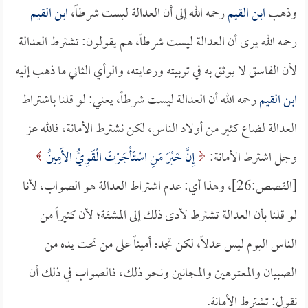
وذهب
ابن القيم
رحمه الله إلى أن العدالة ليست شرطاً،
ابن القيم
رحمه الله يرى أن العدالة ليست شرطاً، هم يقولون: تشترط العدالة
لأن الفاسق لا يوثق به في تربيته ورعايته، والرأي الثاني ما ذهب إليه
ابن القيم
رحمه الله أن العدالة ليست شرطاً، يعني: لو قلنا باشتراط
العدالة لضاع كثير من أولاد الناس، لكن نشترط الأمانة، فالله عز
وجل اشترط الأمانة:
إِنَّ خَيْرَ مَنِ اسْتَأْجَرْتَ الْقَوِيُّ الأَمِينُ
[القصص:26]، وهذا أي: عدم اشتراط العدالة هو الصواب، لأنا
لو قلنا بأن العدالة تشترط لأدى ذلك إلى المشقة؛ لأن كثيراً من
الناس اليوم ليس عدلاً، لكن تجده أميناً على من تحت يده من
الصبيان والمعتوهين والمجانين ونحو ذلك، فالصواب في ذلك أن
نقول: تشترط الأمانة.