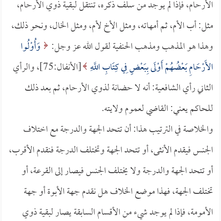
الأرحام، فإذا لم يوجد من سلف ذكره، تنتقل لبقية ذوي الأرحام،
مثل: أب الأم، ثم أمهاته، ومثل الأخ لأم، ومثل الخال، ونحو ذلك،
وهذا هو المذهب ومذهب الحنفية لقول الله عز وجل:
وَأُوْلُوا
الأَرْحَامِ بَعْضُهُمْ أَوْلَى بِبَعْضٍ فِي كِتَابِ اللَّهِ
[الأنفال:75]، والرأي
الثاني رأي الشافعية: أنه لا حضانة لذوي الأرحام، ثم بعد ذلك
للحاكم يعني: القاضي لعموم ولايته.
والخلاصة في الترتيب هذا: أن تتحد الجهة والدرجة مع اختلاف
الجنس فيقدم الأنثى، أو تتحد الجهة وتختلف الدرجة فنقدم الأقرب،
أو تتحد الجهة والدرجة ولا يختلف الجنس فيصار إلى القرعة، أو
تختلف الجهة، فهذا موضع الخلاف هل نقدم جهة الأبوة أو جهة
الأمومة، فإذا لم يوجد شيء من الأقسام السابقة يصار لبقية ذوي