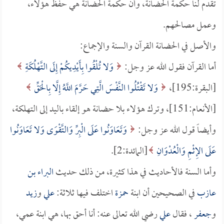
تقدم لنا حكمة الحضانة، وأن حكمة الحضانة هي حفظ هؤلاء،
وعمل مصالحهم.
والأصل في الحضانة القرآن والسنة والإجماع:
أما القرآن فقول الله عز وجل:
وَلا تُلْقُوا بِأَيْدِيكُمْ إِلَى التَّهْلُكَةِ
[البقرة:195]،
وَلا تَقْتُلُوا النَّفْسَ الَّتِي حَرَّمَ اللَّهُ إِلَّا بِالْحَقِّ
[الأنعام:151]، وترك هؤلاء بلا حضانة هو إلقاء باليد إلى التهلكة،
وأيضاً قول الله عز وجل:
وَتَعَاوَنُوا عَلَى الْبِرِّ وَالتَّقْوَى وَلا تَعَاوَنُوا
عَلَى الإِثْمِ وَالْعُدْوَانِ
[المائدة:2].
وأما السنة فالأحاديث في هذا كثيرة، من ذلك حديث
البراء بن
عازب
في الصحيحين أن ابنة
حمزة
اختلف فيها ثلاثة:
علي
و
زيد
و
جعفر
، فقال
علي
رضي الله تعالى عنه: أنا أحق بها، هي ابنة عمي،