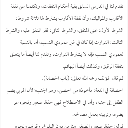
تقدم لنا في الدرس السابق بقية أحكام النفقات، وتكلمنا عن نفقة
الأقارب والمماليك، وأن نفقة الأقارب يشترط لها ثلاثة شروط:
الشرط الأول: غنى المنفق، والشرط الثاني: فقر المنفق عليه، والشرط
الثالث: التوارث إذا كان في غير عمودي النسب، أما بالنسبة
لعمودي النسب فإنه لا يشترط التوارث، وتقدم لنا أيضاً ما يتعلق
بنفقة الرقيق، وكذلك أيضاً البهائم.
ثم قال المؤلف رحمه الله تعالى: (باب الحضانة).
الحضانة في اللغة: مأخوذة من الحضن، وهو الجنب؛ لأن المربي يضم
الطفل إلى جنبه، وأما في الاصطلاح فهي حفظ صغير ونحوه عما
يضره، وتربيته بعمل مصالحه.
قوله: حفظ صغير، الصغير هنا من دون البلوغ، وقولهم ونحوه