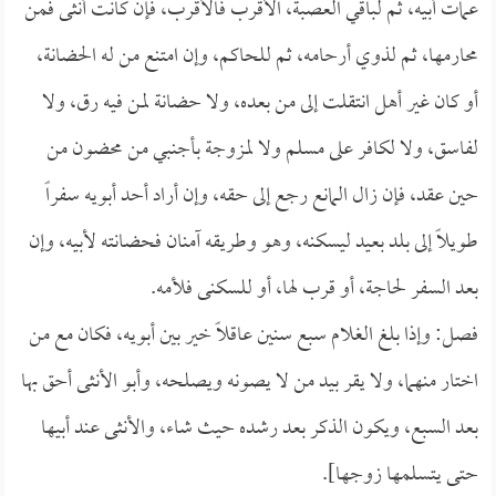
عمات أبيه، ثم لباقي العصبة، الأقرب فالأقرب، فإن كانت أنثى فمن
محارمها، ثم لذوي أرحامه، ثم للحاكم، وإن امتنع من له الحضانة،
أو كان غير أهل انتقلت إلى من بعده، ولا حضانة لمن فيه رق، ولا
لفاسق، ولا لكافر على مسلم ولا لمزوجة بأجنبي من محضون من
حين عقد، فإن زال المانع رجع إلى حقه، وإن أراد أحد أبويه سفراً
طويلاً إلى بلد بعيد ليسكنه، وهو وطريقه آمنان فحضانته لأبيه، وإن
بعد السفر لحاجة، أو قرب لها، أو للسكنى فلأمه.
فصل: وإذا بلغ الغلام سبع سنين عاقلاً خير بين أبويه، فكان مع من
اختار منهما، ولا يقر بيد من لا يصونه ويصلحه، وأبو الأنثى أحق بها
بعد السبع، ويكون الذكر بعد رشده حيث شاء، والأنثى عند أبيها
حتى يتسلمها زوجها].