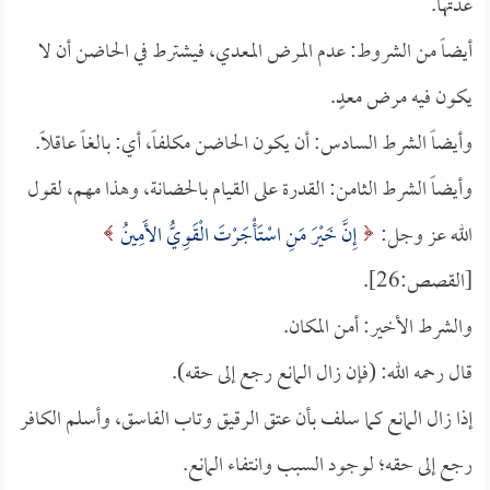
عدتها.
أيضاً من الشروط: عدم المرض المعدي، فيشترط في الحاضن أن لا
يكون فيه مرض معدٍ.
وأيضاً الشرط السادس: أن يكون الحاضن مكلفاً، أي: بالغاً عاقلاً.
وأيضاً الشرط الثامن: القدرة على القيام بالحضانة، وهذا مهم، لقول
الله عز وجل:
إِنَّ خَيْرَ مَنِ اسْتَأْجَرْتَ الْقَوِيُّ الأَمِينُ
[القصص:26].
والشرط الأخير: أمن المكان.
قال رحمه الله: (فإن زال المانع رجع إلى حقه).
إذا زال المانع كما سلف بأن عتق الرقيق وتاب الفاسق، وأسلم الكافر
رجع إلى حقه؛ لوجود السبب وانتفاء المانع.