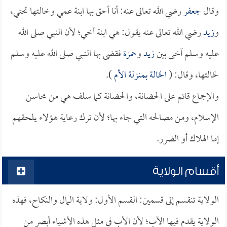
وقال
جعفر
رضي الله تعالى عنه: أنا أحق بها ابنة عمي وخالتها تحتي،
و
زيد
رضي الله تعالى عنه يقول: هي ابنة أخي؛ لأن النبي صلى الله
عليه وسلم آخى بين
زيد
و
حمزة
فقضى بها النبي صلى الله عليه وسلم
لخالتها، وقال: (
الخالة بمنزلة الأم
).
والإجماع قائم على الحضانة، والحضانة كما سلف هي من محاسن
الإسلام، ومن مصالحه التي جاء بها؛ لأن ترك رعاية هؤلاء يلحقهم
إما الهلاك أو الضرر.
أقسام الولاية
الولاية تنقسم إلى قسمين: القسم الأول: ولاية المال والنكاح، فهذه
الولاية يقدم فيها الأب؛ لأن الأب في مثل هذه الأشياء أبصر من