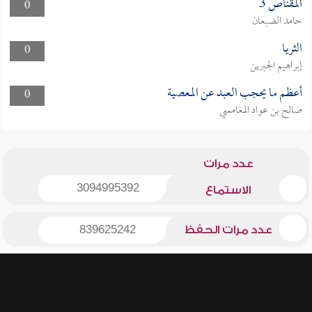
المقناص 3
0
حامد الضبعان
الثريا
0
إبراهيم الجبرين
أعظم ما يحجب العبد عن المعصية
0
صالح بن عواد المغامسي
عدد مرات
3094995392
الاستماع
عدد مرات الحفظ
839625242