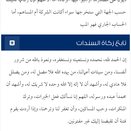
ديون على مصدرها أوجبوا فيها الزكاة، أما الأسهم فإن زكاتها تكيف
حسب الجهة التي ستخرجها سواء أكانت الشركة أم المساهم، أما
الحساب الجاري فهو المب
تابع زكاة السندات
إن الحمد لله، نحمده ونستعينه ونستغفره، ونعوذ بالله من شرور
أنفسنا، ومن سيئات أعمالنا، من يهده الله فلا مضل له، ومن يضلل
فلا هادي له، وأشهد أن لا إله إلا الله وحده لا شريك له، وأشهد أن
محمداً عبده ورسوله، اللهم إنا نسألك فعل الخيرات، وترك
المنكرات، وحب المساكين، وأن تغفر لنا وترحمنا، وإذا أردت بقوم
فتنة أن تقبضنا إليك غير مفتونين.