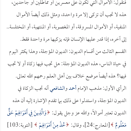
فنقول: الأموال التي تكون على معسرين أو مماطلين أو جاحدين،
هذه لا تجب أن تزكى إلا مرة واحدة، ومثل ذلك أيضاً الأموال
المنفية، أو الأموال المسروقة، أو المغصوبة، أو المنتهبة، أو المختلسة..
إلى آخره، إذا قدر عليها الإنسان فإنه يزكيها مرة واحدة فقط.
القسم الثالث من أقسام الديون: الديون المؤجلة، وهذا يكثر اليوم
في حياة الناس، هذه الديون المؤجلة: هل تجب فيها زكاة أو لا تجب
فيها؟ هذه أيضاً موضع خلاف بين أهل العلم رحمهم الله تعالى.
الرأي الأول: مذهب الإمام
أحمد
و
الشافعي
أنه تجب الزكاة في
الديون المؤجلة، واستدلوا على ذلك بما تقدم الإشارة إليه أن هذه
الديون تعتبر أموالاً، والله عز وجل يقول:
وَالَّذِينَ فِي أَمْوَالِهِمْ حَقٌّ
مَعْلُومٌ
[المعارج:24]، وقال:
خُذْ مِنْ أَمْوَالِهِمْ
[التوبة:103]