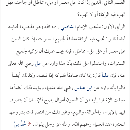
القسم الثاني: الدين إذا كان على معسر أو مليء مماطل أو جاحد، فهل
تجب فيه الزكاة أو لا تجب؟
الرأي الأول: مذهب الإمام
الشافعي
رحمه الله وهو مذهب الحنابلة
أيضاً قالوا: تجب فيه الزكاة مطلقاً لجميع السنوات، إذا كان الدين
على معسر أو على مليء مماطل، فإنه يجب عليك أن تزكيه لجميع
السنوات، واستدلوا على ذلك بأن هذا وارد عن
علي
رضي الله تعالى
عنه، فإن
علياً
قال: إذا كان صادقاً فليزكه إذا قبضه، وكذلك أيضاً
قالوا بأنه وارد عن
ابن عباس
رضي الله عنهما، ويؤيد ذلك أيضاً ما
سبقت الإشارة إليه من أن الديون أموال يصح للإنسان أن يتصرف
فيها بالإبراء، والحوالة، والبيع، وغير ذلك من التصرفات بشروطها
المعتبرة عند العلماء رحمهم الله، والله عز وجل يقول:
خُذْ مِنْ