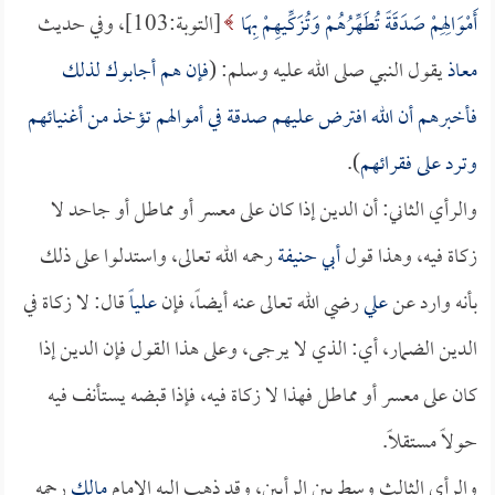
أَمْوَالِهِمْ صَدَقَةً تُطَهِّرُهُمْ وَتُزَكِّيهِمْ بِهَا
[التوبة:103]، وفي حديث
معاذ
يقول النبي صلى الله عليه وسلم: (
فإن هم أجابوك لذلك
فأخبرهم أن الله افترض عليهم صدقة في أموالهم تؤخذ من أغنيائهم
وترد على فقرائهم
).
والرأي الثاني: أن الدين إذا كان على معسر أو مماطل أو جاحد لا
زكاة فيه، وهذا قول
أبي حنيفة
رحمه الله تعالى، واستدلوا على ذلك
بأنه وارد عن
علي
رضي الله تعالى عنه أيضاً، فإن
علياً
قال: لا زكاة في
الدين الضمار، أي: الذي لا يرجى، وعلى هذا القول فإن الدين إذا
كان على معسر أو مماطل فهذا لا زكاة فيه، فإذا قبضه يستأنف فيه
حولاً مستقلاً.
والرأي الثالث وسط بين الرأيين، وقد ذهب إليه الإمام
مالك
رحمه