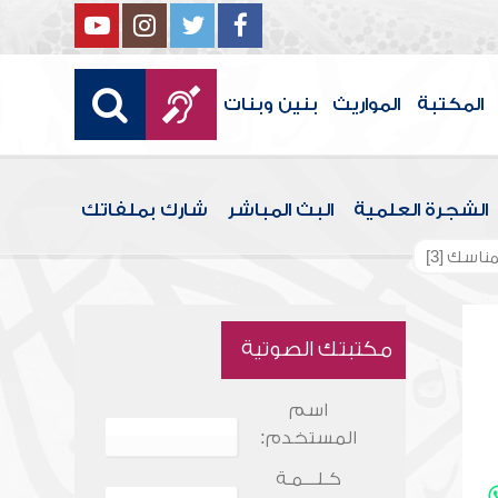
المكتبة
المواريث
بنين وبنات
الشجرة العلمية
البث المباشر
شارك بملفاتك
ناسك [3]
مكتبتك الصوتية
اسم
المستخدم:
كـلـــمـة