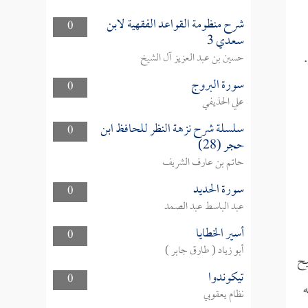
شرح منظومة القواعد الفقهية لابن
0
سعدي 3
حسين بن عبد العزيز آل الشيخ
سورة البروج
0
علي الحذيفي
سلسلة شرح نزهة النظر للحافظ ابن
0
حجر (28)
حاتم بن عارف الشريف
سورة الحديد
0
عبد الباسط عبد الصمد
أسير الخطايا
0
أبو زياد ( طارق جابر )
يح
تيكوندوا
0
ه
نظام يعقوبي