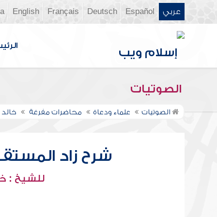
عربي
Español
Deutsch
Français
English
ia
الرئي
الصوتيات
الصوتيات
علماء ودعاة
محاضرات مفرغة
خالد 
شرح زاد المستقنع
للشيخ : خ