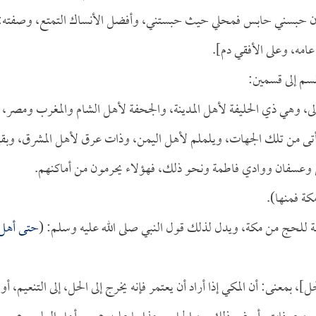
وإن حبسني حابس فمحلي حيث حبستني، وأفضل الأنساك التمتع، وصفته:
عامه، وعلى الأفقي دم].
قسم إلى قسمين:
عالى، وهي ذي الحليفة لأهل المدينة، والجحفة لأهل الشام والمغرب ومصر،
ى من تلك الجهات، ويلملم لأهل اليمن، وذات عرق لأهل المشرق، وبقين
 وعسفان ووادي فاطمة ونحو ذلك، فهؤلاء يحرمون من أماكنهم.
كة فمنها).
نسبة للحج من مكة، ويدل لذلك قول النبي صلى الله عليه وسلم: (
حتى أهل
]، بمعنى: أن المكي إذا أراد أن يعتمر فإنه يخرج إلى الحل، إلى التنعيم، أو 