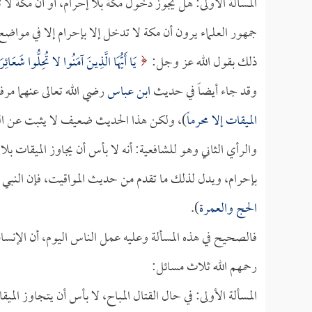
المسألة الأولى: هل يجوز دخول مكة بلا إحرام، أو أن مكة لا 
جمهور العلماء يرون أن مكة لا تدخل إلا بإحرام إلا في مواضع،
ذلك بقول الله عز وجل:
يَا أَيُّهَا الَّذِينَ آمَنُوا لا تُحِلُّوا شَعَائِرَ ا
وقد جاء أيضاً في حديث
ابن عباس
رضي الله تعالى عنهما مرفو
الميقات إلا محرماً
)، ولكن هذا الحديث ضعيف لا يثبت عن الن
والرأي الثاني وهو للشافعية: أنه لا بأس أن يجاوز الميقات بلا 
بإحرام، ويدل لذلك ما تقدم من حديث المواقيت، فإن النبي ص
الحج والعمرة
).
فالصحيح في هذه المسألة وعليه عمل الناس اليوم، أن الإنسان ل
رحمهم الله ثلاث مسائل:
المسألة الأولى: في حال القتال المباح، لا بأس أن يتجاوز الميق