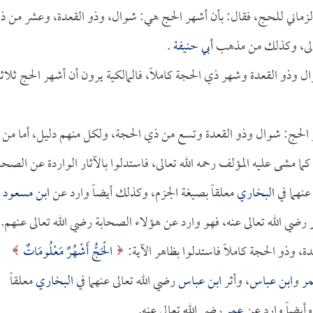
يقات الزماني للحج، فقال: بأن أشهر الحج هي: شوال، وذو القعدة، وعشر من 
عالى، وكذلك من مذهب
أبي حنيفة
.
ل وذو القعدة وشهر ذي الحجة كاملاً، فالمالكية يرون أن أشهر الحج ثلاثة
 الحج: شوال وذو القعدة وتسع من ذي الحجة، ولكل منهم دليل، أما من
 مشى عليه المؤلف رحمه الله تعالى، فاستدلوا بالآثار الواردة عن الصحا
عنهما في
البخاري
معلقاً بصيغة الجزم، وكذلك أيضاً وارد عن
ابن مسعود
رضي الله تعالى عنه، فهو وارد عن هؤلاء الصحابة رضي الله تعالى عنهم.
ة، وذو الحجة كاملاً فاستدلوا بظاهر الآية:
الْحَجُّ أَشْهُرٌ مَعْلُومَاتٌ
مر
و
ابن عباس
، وأثر
ابن عباس
رضي الله تعالى عنهما في
البخاري
معلقاً
وأيضاً وارد عن
عمر
رضي الله تعالى عنه.