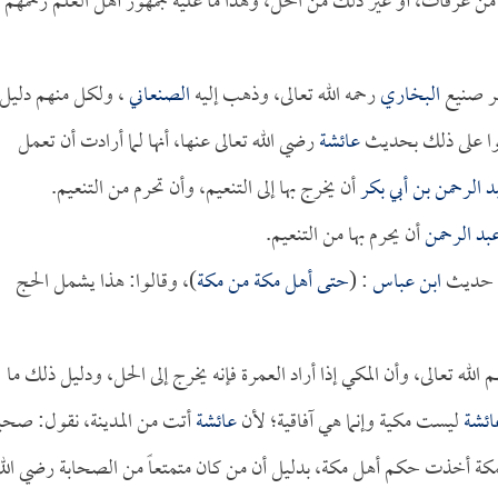
من عرفات، أو غير ذلك من الحل، وهذا ما عليه جمهور أهل العلم رحمهم
هر صنيع
البخاري
رحمه الله تعالى، وذهب إليه
الصنعاني
، ولكل منهم دليل.
دلوا على ذلك بحديث
عائشة
رضي الله تعالى عنها، أنها لما أرادت أن تعمل
د الرحمن بن أبي بكر
أن يخرج بها إلى التنعيم، وأن تحرم من التنعيم.
بد الرحمن
أن يحرم بها من التنعيم.
وم حديث
ابن عباس
: (
حتى أهل مكة من مكة
)، وقالوا: هذا يشمل الحج
لله تعالى، وأن المكي إذا أراد العمرة فإنه يخرج إلى الحل، ودليل ذلك ما
ائشة
ليست مكية وإنما هي آفاقية؛ لأن
عائشة
أتت من المدينة، نقول: صح
بمكة أخذت حكم أهل مكة، بدليل أن من كان متمتعاً من الصحابة رضي الل