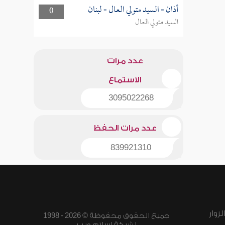
أذان - السيد متولي العال - لبنان
0
السيد متولي العال
عدد مرات
الاستماع
3095022268
عدد مرات الحفظ
839921310
زوار
جميع الحقوق محفوظة © 2026 - 1998
لشبكة إسلام ويب