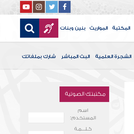
المكتبة
المواريث
بنين وبنات
الشجرة العلمية
البث المباشر
شارك بملفاتك
مكتبتك الصوتية
اسم
المستخدم:
كـلـــمـة