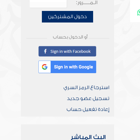
الـمـــــرور:
دخول المشتركين
أو الدخول بحساب
استرجاع الرمز السري
تسجيل عضو جديد
إعادة تفعيل حساب
البث المباشر