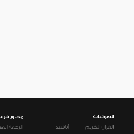
الصوتيات
محاور فرع
القرآن الكريم
أناشيد
الرحمة المه