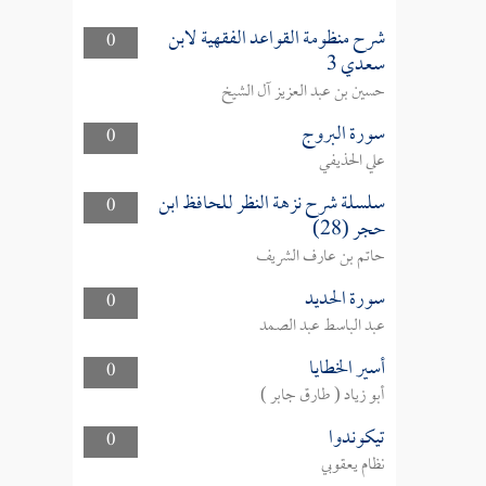
شرح منظومة القواعد الفقهية لابن
0
سعدي 3
حسين بن عبد العزيز آل الشيخ
سورة البروج
0
علي الحذيفي
سلسلة شرح نزهة النظر للحافظ ابن
0
حجر (28)
حاتم بن عارف الشريف
سورة الحديد
0
عبد الباسط عبد الصمد
أسير الخطايا
0
أبو زياد ( طارق جابر )
تيكوندوا
0
نظام يعقوبي