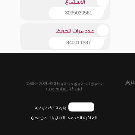
الاستماع
3095030561
عدد مرات الحفظ
840011387
زوار
جميع الحقوق محفوظة © 2026 - 1998
لشبكة إسلام ويب
وثيقة الخصوصية
اتفاقية الخدمة
اتصل بنا
من نحن