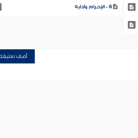
6 - الإحرام وآدابه
أضف تعليقك