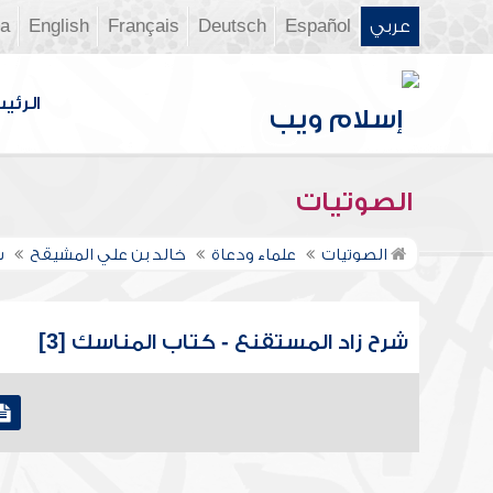
عربي
Español
Deutsch
Français
English
ia
الرئي
الصوتيات
الصوتيات
علماء ودعاة
خالد بن علي المشيقح
ش
شرح زاد المستقنع - كتاب المناسك [3]