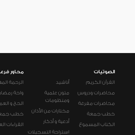
الصوتيات
محاور فرع
القرآن الكريم
أناشيد
الرحمة المه
محاضرات ودروس
متون علمية
واحة رمضان
ومنظومات
محاضرات مفرغة
الحج و العم
مختارات من الأذان
خطب جمعة
خطب جمع
أدعية و أذكار
الكتاب المسموع
القراءات ال
استراحة التسجيلات