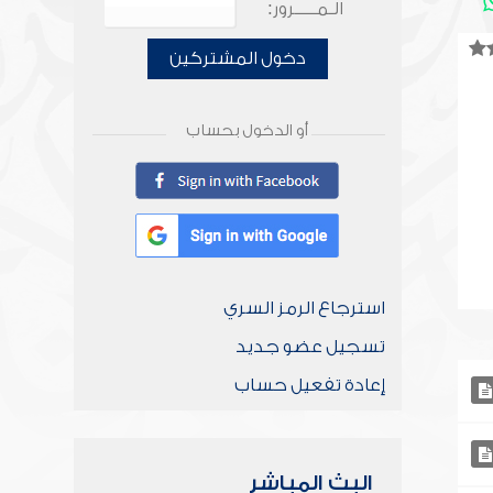
الـمـــــرور:
دخول المشتركين
أو الدخول بحساب
استرجاع الرمز السري
تسجيل عضو جديد
إعادة تفعيل حساب
البث المباشر