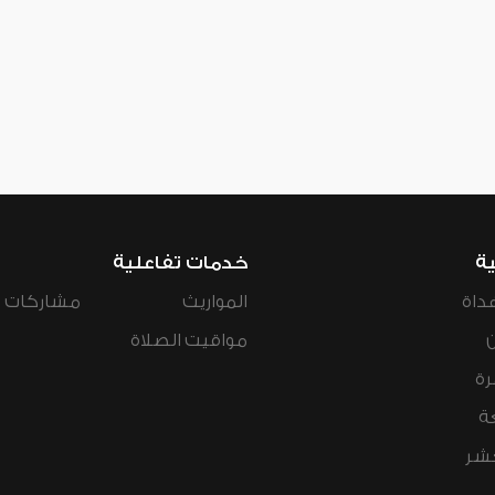
ية
خدمات تفاعلية
داة
المواريث
مشاركات ال
مواقيت الصلاة
رة
ة
عشر