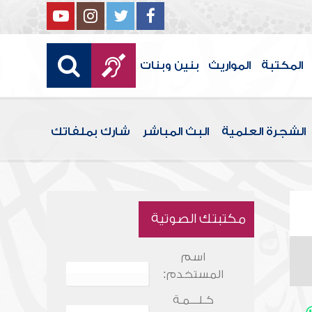
المكتبة
المواريث
بنين وبنات
الشجرة العلمية
البث المباشر
شارك بملفاتك
مكتبتك الصوتية
اسم
المستخدم:
كـلـــمـة