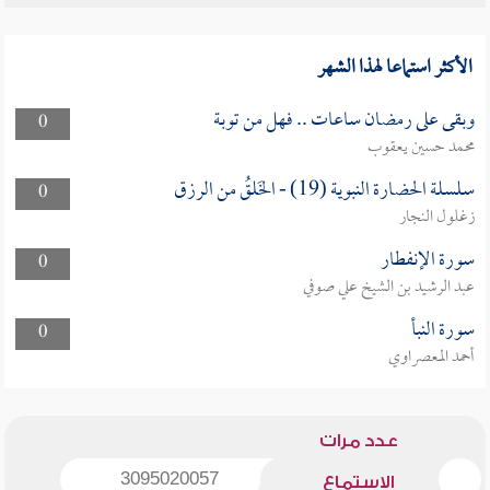
الأكثر استماعا لهذا الشهر
وبقى على رمضان ساعات .. فهل من توبة
0
محمد حسين يعقوب
سلسلة الحضارة النبوية (19) - الخَلقُ من الرزق
0
زغلول النجار
سورة الإنفطار
0
عبد الرشيد بن الشيخ علي صوفي
سورة النبأ
0
أحمد المعصراوي
عدد مرات
3095020057
الاستماع