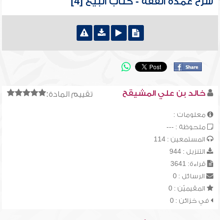
شرح عمدة الفقه - كتاب البيع [4]
خالد بن علي المشيقح
تقييم المادة:
معلومات :
ملحوظة : ---
المستمعين : 114
التنزيل : 944
قراءة: 3641
الرسائل : 0
المقيميّن : 0
في خزائن : 0