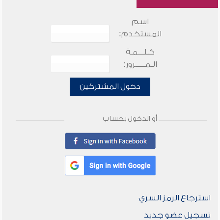
اسم
المستخدم:
كـلـــمـة
الـمـــــرور:
دخول المشتركين
أو الدخول بحساب
استرجاع الرمز السري
تسجيل عضو جديد