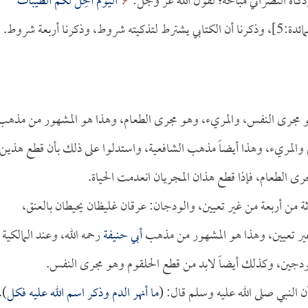
 وذكاة النصراني مباحة؛ لقول الله عز وجل:
الْيَوْمَ أُحِلَّ لَكُمُ الطَّيِّبَاتُ
ن الكتابي يشترط لتذكيته شروط، وذكرنا أربعة شروط.
 مجرى النفس، والمريء، وهو مجرى الطعام، وهذا هو المشهور من مذهب
وم والمريء، وهذا أيضاً مذهب الشافعية، واستدلوا على ذلك بأن قطع هذين
جرى الطعام، فإذا قطع هذان المجريان انعدمت الحياة.
اثة من أربعة من غير تعيين، والودجان: عرقان غليظان يحيطان بالعنق،
 غير تعيين، وهذا هو المشهور من مذهب
أبي حنيفة
رحمه الله، وعند المالكية
لودجين، وكذلك أيضاً لابد من قطع الحلقوم وهو مجرى النفس.
ن النبي صلى الله عليه وسلم قال: (
ما أنهر الدم وذكر اسم الله عليه فكل
)،