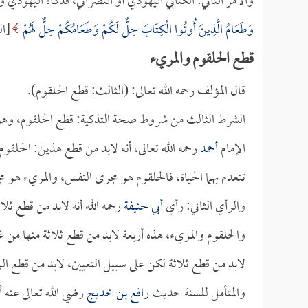
والأمر الثاني: الكتابي اليهودي أو النصراني، فذكاة اليهودي
وَطَعَامُ الَّذِينَ أُوتُوا الْكِتَابَ حِلٌّ لَكُمْ وَطَعَامُكُمْ حِلٌّ لَهُمْ
[المائدة:5]، وذكرنا أ
قطع الحلقوم والمريء
قال المؤلف رحمه الله تعالى: (الثالث: قطع الحلقوم).
الشرط الثالث من شروط صحة التذكية: قطع الحلقوم، وهو
الإمام
أحمد
رحمه الله تعالى، أنه لابد من قطع هذين: الحلق
تنعدم بهما الحياة، فالحلقوم هو مجرى النفس، والمريء هو م
والرأي الثاني: رأي
أبي حنيفة
رحمه الله أنه لابد من قطع ثل
والحلقوم والمريء، هذه أربعة لابد من قطع ثلاثة منها من
لابد من قطع ثلاثة لكن على سبيل التعيين، لابد من قطع ا
والمتأمل للسنة حديث
رافع بن خديج
رضي الله تعالى عنه أ