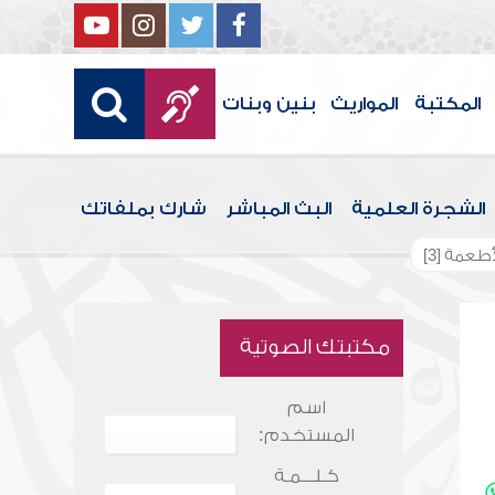
المكتبة
المواريث
بنين وبنات
الشجرة العلمية
البث المباشر
شارك بملفاتك
طعمة [3]
مكتبتك الصوتية
اسم
المستخدم:
كـلـــمـة