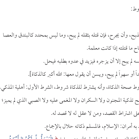
روط:
لذبح، وأن يجرح، فإن قتله بثقله لم يبح، وما ليس بمحدد كالبندق والعصا
اح ما قتلته إذا كانت معلمة.
ه لم يبح إلا أن يزجره فيزيد في عدوه بطلبه فيحل.
 أو سهواً لم يبح، ويسن أن يقول معها: الله أكبر كالذكاة].
وط صحة الذكاة، وأنه يشترط للذكاة شروط، الشرط الأول: أهلية المذكي،
صح تذكية المجنون ولا السكران ولا المغمى عليه ولا الصبي الذي لم يميز؛
اد به أمران: الإسلام، فالمسلم ذكاته حلال بالإجماع.