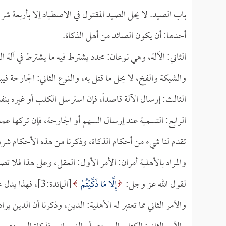
باب الصيد. لا يحل الصيد المقتول في الاصطياد إلا بأربعة ش
أحدها: أن يكون الصائد من أهل الذكاة.
الثاني: الآلة، وهي نوعان: محدد يشترط فيه ما يشترط في آلة ا
والشبكة والفخ، لا يحل ما قتل به، والنوع الثاني: الجارحة فيب
الثالث: إرسال الآلة قاصداً، فإن استرسل الكلب أو غيره بنفس
الرابع: التسمية عند إرسال السهم أو الجارحة، فإن تركها عمداً
تقدم لنا شيء من أحكام الذكاة، وذكرنا من هذه الأحكام شر
والمراد بالأهلية أمران: الأمر الأول: العقل، وعلى هذا فلا ت
لقول الله عز وجل:
إِلَّا مَا ذَكَّيْتُمْ
[المائدة:3]، فهذا يدل على اشتراط القصد، ومن لا عقل له لا قصد له.
والأمر الثاني مما تعتبر له الأهلية: الدين، وذكرنا أن الدين ير