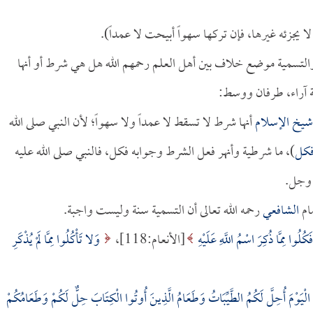
 لا يجزئه غيرها، فإن تركها سهواً أبيحت لا عمداً).
التسمية موضع خلاف بين أهل العلم رحمهم الله هل هي شرط أو أنها
ثة آراء، طرفان ووسط:
شيخ الإسلام
أنها شرط لا تسقط لا عمداً ولا سهواً؛ لأن النبي صلى الله
 فكل
)، ما شرطية وأنهر فعل الشرط وجوابه فكل، فالنبي صلى الله عليه
 وجل.
مام
الشافعي
رحمه الله تعالى أن التسمية سنة وليست واجبة.
َكُلُوا مِمَّا ذُكِرَ اسْمُ اللَّهِ عَلَيْهِ
[الأنعام:118]،
وَلا تَأْكُلُوا مِمَّا لَمْ يُذْكَرِ
الْيَوْمَ أُحِلَّ لَكُمُ الطَّيِّبَاتُ وَطَعَامُ الَّذِينَ أُوتُوا الْكِتَابَ حِلٌّ لَكُمْ وَطَعَامُكُمْ