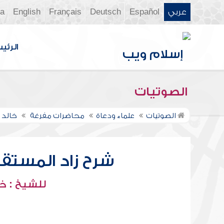
عربي
Español
Deutsch
Français
English
ia
الرئي
الصوتيات
الصوتيات
علماء ودعاة
محاضرات مفرغة
خالد 
شرح زاد المستقنع
للشيخ : خ