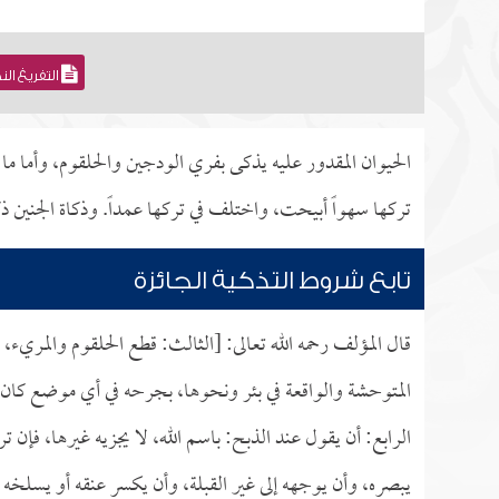
التفريغ ال
الحيوان المقدور عليه يذكى بفري الودجين والحلقوم، وأما م
تركها سهواً أبيحت، واختلف في تركها عمداً. وذكاة الجنين 
تابع شروط التذكية الجائزة
قال المؤلف رحمه الله تعالى: [الثالث: قطع الحلقوم والمريء، 
المتوحشة والواقعة في بئر ونحوها، بجرحه في أي موضع كان من
الرابع: أن يقول عند الذبح: باسم الله، لا يجزيه غيرها، فإن ت
يبصره، وأن يوجهه إلى غير القبلة، وأن يكسر عنقه أو يسلخه ق