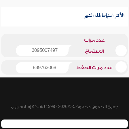
الأكثر استماعا لهذا الشهر
عدد مرات
3095007497
الاستماع
عدد مرات الحفظ
839763068
جميع الحقوق محفوظة © 2026 - 1998 لشبكة إسلام ويب