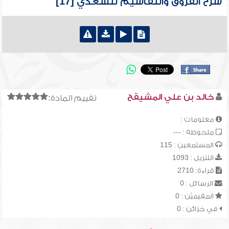
شرح الفروق والتقاسيم للسعدي [17]
خالد بن علي المشيقح
تقييم المادة:
معلومات :
ملحوظة : ---
المستمعين : 115
التنزيل : 1093
قراءة: 2710
الرسائل : 0
المقيميّن : 0
في خزائن : 0