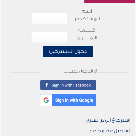
اسم
المستخدم:
كـلـــمـة
الـمـــــرور:
دخول المشتركين
أو الدخول بحساب
استرجاع الرمز السري
تسجيل عضو جديد