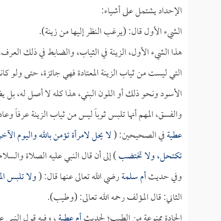
الإحداد يشتمل على أشياء:
الشيء الأول قال: (يرغب النظر إليها من زينة).
هذا الشيء الأول، الزينة في الثياب، والضابط في ذلك العرف، ف
التي ليست من ثياب الزينة المعتادة فهي جائزة، حتى ولو كان
الأسود ونحو ذلك أو اللون البني، هذا كله لا أصل له، بل يظه
والفسق، المهم أنها تلبس ثوباً ليس من ثياب الزينة عرفاً و
عطية
في الصحيحين: (
لا يحل لامرأة تؤمن بالله واليوم الآخر
تكتحل، ولا تختضب
) إلى أن قال النبي عليه الصلاة والسلام
وفي حديث
أم سلمة
رضي الله تعالى عنها قال: (
ولا تلبس ال
الثاني: قال المؤلف رحمه الله تعالى: (وطيب).
الحادة ممنوعة من الطيب؛ لحديث
أم عطية
، وفيه قول النبي ع