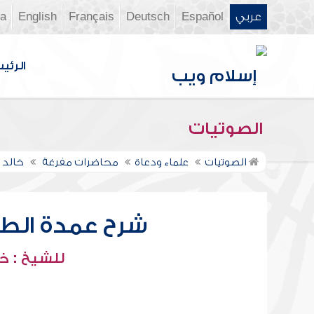
عربي
Español
Deutsch
Français
English
ia
الرئي
الصوتيات
الصوتيات
علماء ودعاة
محاضرات مفرغة
خالد 
شرح عمدة الطال
للشيخ : خ