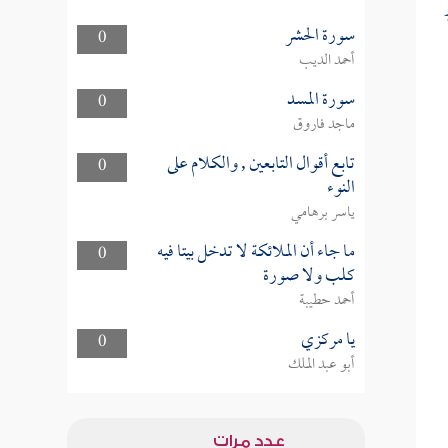
سورة الحشر
0
أحمد الديب
سورة المسد
0
ماجد فاروق
تابع أقوال التابعين , والكلام على
0
النوء
ياسر برهامي
ما جاء أن الملائكة لا تدخل بيتا فيه
0
كلب ولا صورة
أحمد حطيبة
يا مركزي
0
أبو عبد الملك
عدد مرات