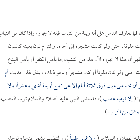
ما تعارف الناس على أنه زينة من الثياب فإنه لا يجوز، وإذا كان من الثيا
ت ملونة، حتى ولو كانت مشجرة إلى آخره، والتزام لون بعينه كاللون
ر أن هذا لا يجوز؛ لأن هذا من التشبه، إما بأهل الكفر أو بأهل البدع
عادة، حتى ولو كان ملوناً أو كان مشجراً ونحو ذلك، ويدل لهذا حديث
أم
 أن تحد على ميت فوق ثلاثة أيام إلا على زوج أربعة أشهرٍ وعشراً، ولا
: (
إلا ثوب عصب
)، فاستثنى النبي عليه الصلاة والسلام ثوب العصب،
ممشق من الثياب
).
ليه الصلاة والسلام: (
ولا تمس طيباً
)، والتطيب يشمل بدنها وثوبها،