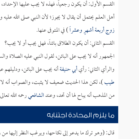
القسم الأول: أن يكون رجعياً، فهذه لا يجب عليها الإحداد،
أهل العلم يحتمل أن يقال لا يجوز؛ لأن النبي صلى الله عليه 
زوج أربعة أشهرٍ وعشراً
) في المتوفى عنها.
القسم الثاني: أن يكون الطلاق بائناً، فهل يجب أو لا يجب؟
الجمهور أنه لا يجب على البائن، لقول النبي عليه الصلاة والس
والرأي الثاني: رأي
أبي حنيفة
أنه يجب على البائن، ودليلهم على
طيب
)، لكن هذا الحديث ضعيف لا يثبت، والصواب أنه لا 
من المذهب أنه يباح لها أن تحد، وعند
الشافعي
رحمه الله تعال
ما يلزم المحادة اجتنابه
قال: (وهو ترك ما يدعو إلى نكاحها، ويرغب النظر إليها من 