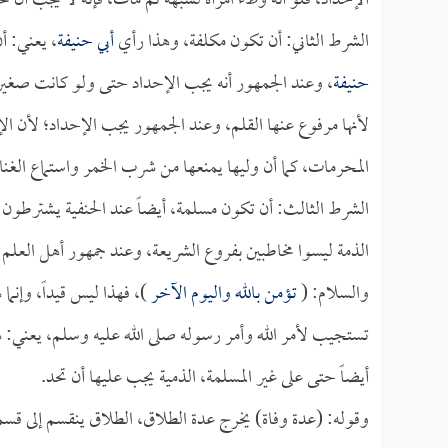
الإحداد، فلو أنه وطء امرأة لشبهة ثم مات، فإنه لا يجب أن تح
الشرط الثاني: أن تكون مكلفة، وهذا رأي
أبي حنيفة
، يعني: أ
حنيفة
، وعند الجمهور أنه يجب الإحداد حتى ولو كانت صغيرة
لأنها مرفوع عنها القلم، وعند الجمهور يجب الإحداد؛ لأن الإ
المحرمات، كما أن وليها يمنعها من شرب الخمر واستماع الغن
الشرط الثالث: أن تكون مسلمة، أيضاً عند الحنفية يشترطون 
الذمة ليسوا مخاطبين بفروع الشريعة، وعند جمهور أهل العلم أ
والسلام: (
تؤمن بالله واليوم الآخر
)، فهذا ليس قيداً، وإنما
تستجيب لأمر الله وأمر رسوله صلى الله عليه وسلم، يعني: ه
أيضاً حتى على غير المسلمة، الذمية يجب عليها أن تحد.
وقوله: (عدة وفاة) يخرج عدة الطلاق، الطلاق ينقسم إلى قسم