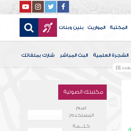
المكتبة
المواريث
بنين وبنات
الشجرة العلمية
البث المباشر
شارك بملفاتك
دد [3]
مكتبتك الصوتية
اسم
المستخدم:
كـلـــمـة