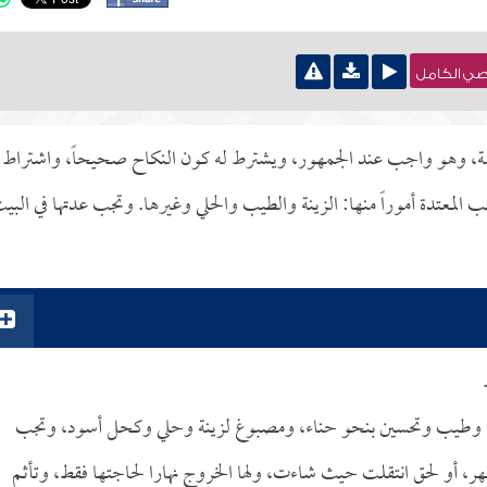
نصي الكامل
وصة، وهو واجب عند الجمهور، ويشترط له كون النكاح صحيحاً، واشتراط
 المعتدة أموراً منها: الزينة والطيب والحلي وغيرها. وتجب عدتها في البي
زينة وطيب وتحسين بنحو حناء، ومصبوغ لزينة وحلي وكحل أسود، وتجب
ر، أو لحق انتقلت حيث شاءت، ولها الخروج نهارا لحاجتها فقط، وتأثم