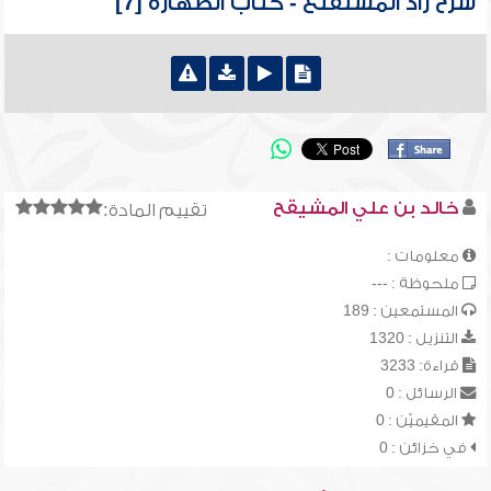
شرح زاد المستقنع - كتاب الطهارة [7]
خالد بن علي المشيقح
تقييم المادة:
معلومات :
ملحوظة : ---
المستمعين : 189
التنزيل : 1320
قراءة: 3233
الرسائل : 0
المقيميّن : 0
في خزائن : 0