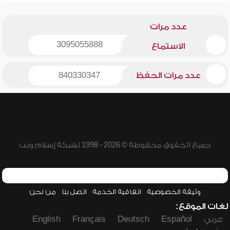
عدد مرات
3095055888
الاستماع
عدد مرات الحفظ
840330347
جميع الحقوق محفوظة © 2026 - 1998 لشبكة إسلام ويب
وثيقة الخصوصية
اتفاقية الخدمة
اتصل بنا
من نحن
لغات الموقع:
عربي
Español
Deutsch
Français
English