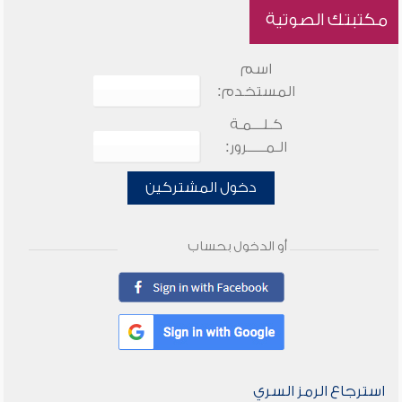
مكتبتك الصوتية
اسم
المستخدم:
كـلـــمـة
الـمـــــرور:
دخول المشتركين
أو الدخول بحساب
استرجاع الرمز السري