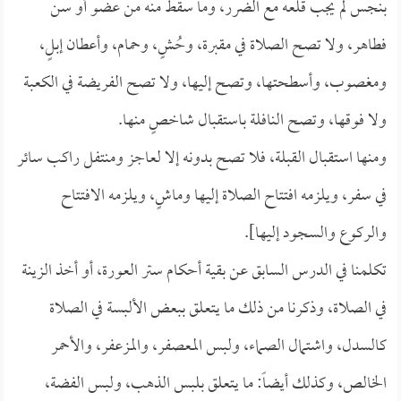
بنجس لم يجب قلعه مع الضرر، وما سقط منه من عضو أو سن
فطاهر، ولا تصح الصلاة في مقبرة، وحُشٍ، وحمام، وأعطان إبلٍ،
ومغصوب، وأسطحتها، وتصح إليها، ولا تصح الفريضة في الكعبة
ولا فوقها، وتصح النافلة باستقبال شاخصٍ منها.
ومنها استقبال القبلة، فلا تصح بدونه إلا لعاجز ومنتفل راكب سائر
في سفر، ويلزمه افتتاح الصلاة إليها وماشٍ، ويلزمه الافتتاح
والركوع والسجود إليها].
تكلمنا في الدرس السابق عن بقية أحكام ستر العورة، أو أخذ الزينة
في الصلاة، وذكرنا من ذلك ما يتعلق ببعض الألبسة في الصلاة
كالسدل، واشتمال الصماء، ولبس المعصفر، والمزعفر، والأحمر
الخالص، وكذلك أيضاً: ما يتعلق بلبس الذهب، ولبس الفضة،