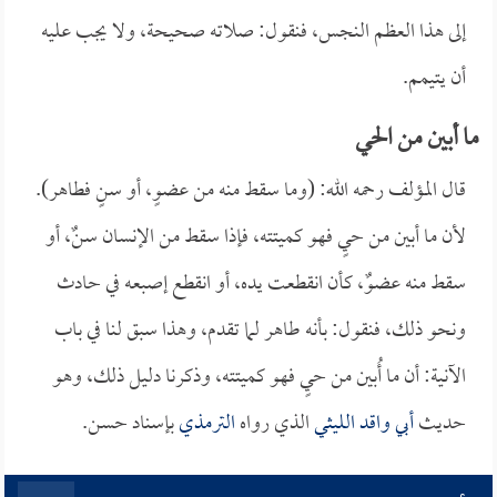
إلى هذا العظم النجس، فنقول: صلاته صحيحة، ولا يجب عليه
أن يتيمم.
ما أبين من الحي
قال المؤلف رحمه الله: (وما سقط منه من عضوٍ، أو سنٍ فطاهر).
لأن ما أبين من حيٍ فهو كميتته، فإذا سقط من الإنسان سنٌ، أو
سقط منه عضوٌ، كأن انقطعت يده، أو انقطع إصبعه في حادث
ونحو ذلك، فنقول: بأنه طاهر لما تقدم، وهذا سبق لنا في باب
الآنية: أن ما أُبين من حيٍ فهو كميتته، وذكرنا دليل ذلك، وهو
حديث
أبي واقد الليثي
الذي رواه
الترمذي
بإسناد حسن.