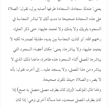
يعني: عندك سجادة، السجادة طرفها أصابه بول، نقول: الصلاة
على هذه السجادة صحيحة ما دمت أنك لا تباشر النجاسة في
السجود بثوبك ولا بدنك ولا تعتمد عليها، حتى ذكر العلماء
رحمهم الله: لو كانت النجاسة بين يديه، مقابلة لصدره؛ لكنه لا
يعتمد عليها، ولا يباشرها، يعنى: مكان أعضاء السجود التي
يباشرها المصلي أثناء السجود هذه طاهرة، ماعدا ذلك الذي لا
يباشره من هذا المصلى، ولا يسجد عليه... إلى آخره، نقول: بأنه
لا يضر، والصلاة حينئذ تكون صحيحة.
ولهذا قال المؤلف: (وإن كان بطرف مصلى متصلٍ به صح) إذا
كان بطرف المصلى صحت، هنا مسألة أخرى وهي: إذا كان