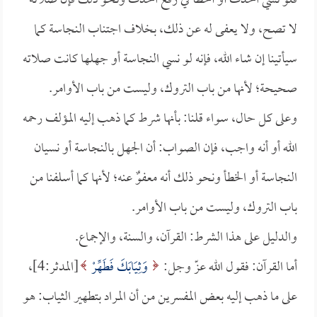
فلو نسي الحدث أو أخطأ في رفع الحدث ونحو ذلك فإن صلاته
لا تصح، ولا يعفى له عن ذلك، بخلاف اجتناب النجاسة كما
سيأتينا إن شاء الله، فإنه لو نسي النجاسة أو جهلها كانت صلاته
صحيحة؛ لأنها من باب التروك، وليست من باب الأوامر.
وعلى كل حال، سواء قلنا: بأنها شرط كما ذهب إليه المؤلف رحمه
الله أو أنه واجب، فإن الصواب: أن الجهل بالنجاسة أو نسيان
النجاسة أو الخطأ ونحو ذلك أنه معفوٌ عنه؛ لأنها كما أسلفنا من
باب التروك، وليست من باب الأوامر.
والدليل على هذا الشرط: القرآن، والسنة، والإجماع.
أما القرآن: فقول الله عزّ وجل:
وَثِيَابَكَ فَطَهِّرْ
[المدثر:4]،
على ما ذهب إليه بعض المفسرين من أن المراد بتطهير الثياب: هو