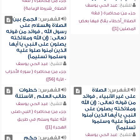
جزء من محاضرة ( فقه
للشيخ:
عبد الحي يوسف
الصلاة_شروط الإمامة)
جزء من محاضرة ( فقه
الفهرس:
الجمع بين
الصلاة_أخطاء يقع فيها بعض
الصلاة والسلام على
المصلين [1])
رسول الله , فوائد من قوله
تعالى: (إن الله وملائكته
يصلون على النبي يا أيها
الذين آمنوا صلوا عليه
وسلموا تسليماً)
للشيخ:
عبد الحي يوسف
جزء من محاضرة ( سورة الأحزاب
- الآية [56])
الفهرس:
الصلاة
الفهرس:
خطوات
على غير الأنبياء , فوائد
طالب العلم , الأسئلة
من قوله تعالى: (إن الله
للشيخ:
عبد الحي يوسف
وملائكته يصلون على
جزء من محاضرة ( النبي صلى
النبي يا أيها الذين آمنوا
الله عليه وسلم في طريق
صلوا عليه وسلموا
تسليماً)
الهجرة [1])
للشيخ:
عبد الحي يوسف
الفهرس:
حكم