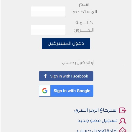
اسم
المستخدم:
كـلـــمـة
الـمـــــرور:
دخول المشتركين
أو الدخول بحساب
استرجاع الرمز السري
تسجيل عضو جديد
إعادة تفعيل حساب