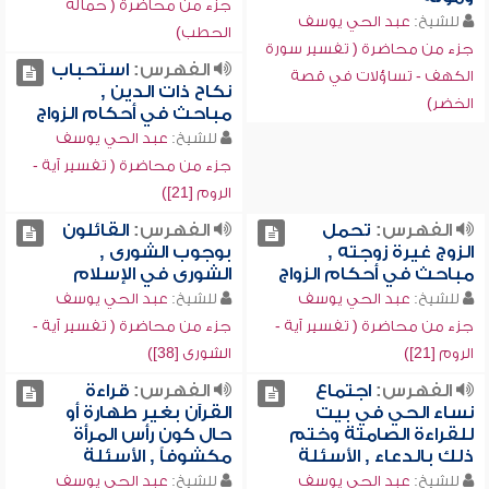
جزء من محاضرة ( حمالة
للشيخ:
عبد الحي يوسف
الحطب)
جزء من محاضرة ( تفسير سورة
الفهرس:
استحباب
الكهف - تساؤلات في قصة
نكاح ذات الدين ,
الخضر)
مباحث في أحكام الزواج
للشيخ:
عبد الحي يوسف
جزء من محاضرة ( تفسير آية -
الروم [21])
الفهرس:
تحمل
الفهرس:
القائلون
الزوج غيرة زوجته ,
بوجوب الشورى ,
مباحث في أحكام الزواج
الشورى في الإسلام
للشيخ:
عبد الحي يوسف
للشيخ:
عبد الحي يوسف
جزء من محاضرة ( تفسير آية -
جزء من محاضرة ( تفسير آية -
الروم [21])
الشورى [38])
الفهرس:
اجتماع
الفهرس:
قراءة
نساء الحي في بيت
القرآن بغير طهارة أو
للقراءة الصامتة وختم
حال كون رأس المرأة
ذلك بالدعاء , الأسئلة
مكشوفاً , الأسئلة
للشيخ:
عبد الحي يوسف
للشيخ:
عبد الحي يوسف