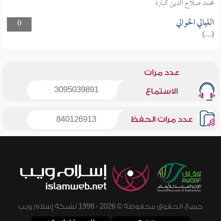
محمد صلاح الدين كبارة
الليالي الخوالي
0
(...)
عدد مرات
3095039891
الاستماع
عدد مرات الحفظ
840126913
جميع الحقوق محفوظة © 2026 - 1998 لشبكة إسلام ويب