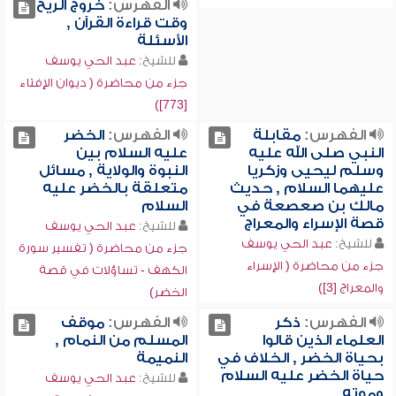
الفهرس:
خروج الريح
وقت قراءة القرآن ,
الأسئلة
للشيخ:
عبد الحي يوسف
جزء من محاضرة ( ديوان الإفتاء
[773])
الفهرس:
مقابلة
الفهرس:
الخضر
النبي صلى الله عليه
عليه السلام بين
وسلم ليحيى وزكريا
النبوة والولاية , مسائل
عليهما السلام , حديث
متعلقة بالخضر عليه
مالك بن صعصعة في
السلام
قصة الإسراء والمعراج
للشيخ:
عبد الحي يوسف
للشيخ:
عبد الحي يوسف
جزء من محاضرة ( تفسير سورة
جزء من محاضرة ( الإسراء
الكهف - تساؤلات في قصة
والمعراج [3])
الخضر)
الفهرس:
ذكر
الفهرس:
موقف
العلماء الذين قالوا
المسلم من النمام ,
بحياة الخضر , الخلاف في
النميمة
حياة الخضر عليه السلام
للشيخ:
عبد الحي يوسف
وموته