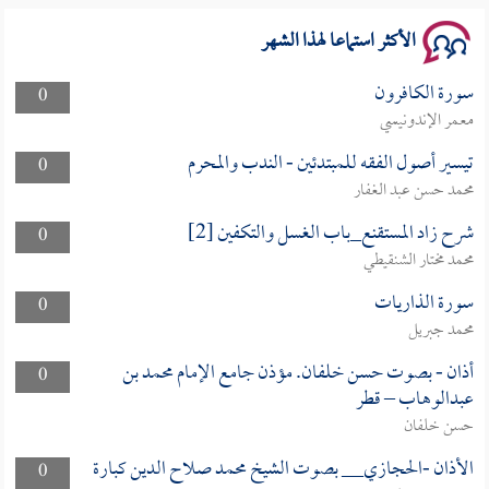
الأكثر استماعا لهذا الشهر
سورة الكافرون
0
معمر الإندونيسي
تيسير أصول الفقه للمبتدئين - الندب والمحرم
0
محمد حسن عبد الغفار
شرح زاد المستقنع_باب الغسل والتكفين [2]
0
محمد مختار الشنقيطي
سورة الذاريات
0
محمد جبريل
أذان - بصوت حسن خلفان. مؤذن جامع الإمام محمد بن
0
عبدالوهاب – قطر
حسن خلفان
الأذان -الحجازي__ بصوت الشيخ محمد صلاح الدين كبارة
0