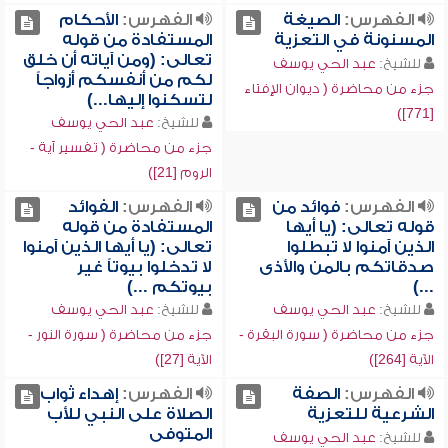
الفهرس:
الصيغة
الفهرس:
الأحكام
المسنونة في التعزية
المستفادة من قوله
تعالى: (ومن آياته أن خلق
للشيخ:
عبد الحي يوسف
لكم من أنفسكم أزواجاً
جزء من محاضرة ( ديوان الإفتاء
لتسكنوا إليها...)
[771])
للشيخ:
عبد الحي يوسف
جزء من محاضرة ( تفسير آية -
الروم [21])
الفهرس:
فوائد من
الفهرس:
الفوائد
قوله تعالى: (يا أيها
المستفادة من قوله
الذين آمنوا لا تبطلوا
تعالى: (يا أيها الذين آمنوا
صدقاتكم بالمن والأذى
لا تدخلوا بيوتاً غير
...)
بيوتكم ...)
للشيخ:
عبد الحي يوسف
للشيخ:
عبد الحي يوسف
جزء من محاضرة ( سورة البقرة -
جزء من محاضرة ( سورة النور -
الآية [264])
الآية [27])
الفهرس:
الصفة
الفهرس:
إهداء ثواب
الشرعية للتعزية
الصلاة على النبي للأب
المتوفى
للشيخ:
عبد الحي يوسف