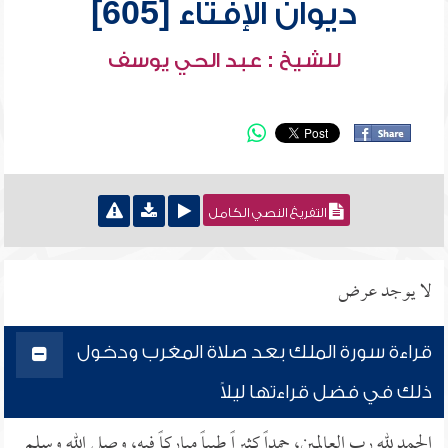
ديوان الإفتاء [605]
للشيخ : عبد الحي يوسف
التفريغ النصي الكامل
لا يوجد عرض
قراءة سورة الملك بعد صلاة المغرب ودخول
ذلك في فضل قراءتها ليلاً
الحمد لله رب العالمين، حمداً كثيراً طيباً مباركاً فيه، وصلى الله وسلم