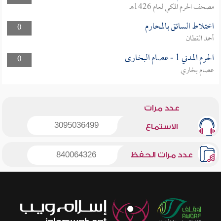
مصحف الحرم المكي لعام 1426هـ
اختلاط السائق بالمحارم
0
أحمد القطان
الحرم المدني 1 - عصام البخارى
0
عصام بخاري
عدد مرات
3095036499
الاستماع
عدد مرات الحفظ
840064326