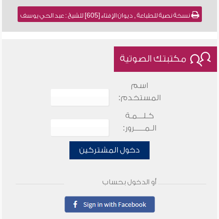
نسخة نصية للطباعة , ديوان الإفتاء [605] للشيخ : عبد الحي يوسف
مكتبتك الصوتية
اسم
المستخدم:
كـلـــمـة
الـمـــــرور:
دخول المشتركين
أو الدخول بحساب