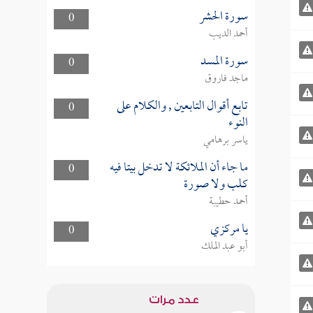
سورة الحشر
0
أحمد الديب
سورة المسد
0
ماجد فاروق
تابع أقوال التابعين , والكلام على
0
النوء
ياسر برهامي
ما جاء أن الملائكة لا تدخل بيتا فيه
0
كلب ولا صورة
أحمد حطيبة
يا مركزي
0
أبو عبد الملك
عدد مرات