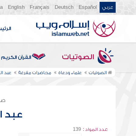
عربي
Español
Deutsch
Français
English
ia
الرئي
الصوتيات
القرآن الكريم
الصوتيات
علماء ودعاة
محاضرات مفرغة
عبد ا
صف
عبد 
عدد المواد :
139