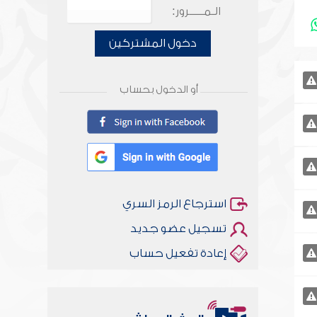
الـمـــــرور:
دخول المشتركين
أو الدخول بحساب
استرجاع الرمز السري
تسجيل عضو جديد
إعادة تفعيل حساب