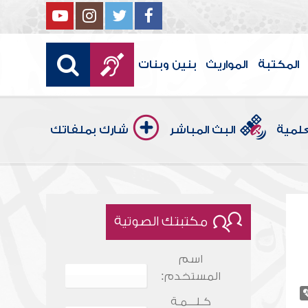
المكتبة
المواريث
بنين وبنات
علمية
البث المباشر
شارك بملفاتك
مكتبتك الصوتية
اسم
المستخدم:
كـلـــمـة