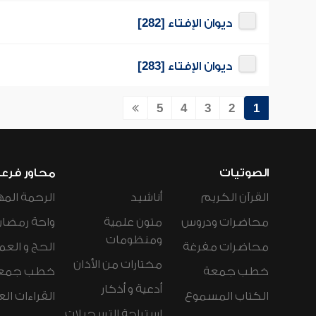
ديوان الإفتاء [282]
ديوان الإفتاء [283]
5
4
3
2
1
الصوتيات
محاور فرع
القرآن الكريم
أناشيد
الرحمة المه
محاضرات ودروس
متون علمية
واحة رمضان
ومنظومات
محاضرات مفرغة
الحج و العم
مختارات من الأذان
خطب جمعة
خطب جمع
أدعية و أذكار
الكتاب المسموع
القراءات ال
استراحة التسجيلات