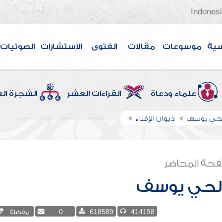
Indones
سية
موسوعات
مقالات
الفتوى
الاستشارات
الصوتيات
علماء ودعاة
القراءات العشر
الشجرة ال
لحي يوسف
ديوان الإفتاء
حة المحاضر
الحي يوسف
414198
618589
0
مفضلة