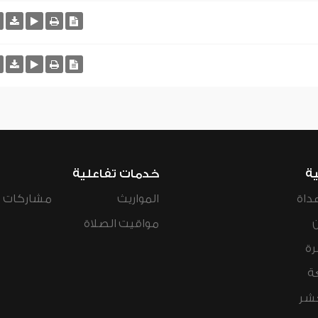
ية
خدمات تفاعلية
داة
المواريث
مشاركات ال
مواقيت الصلاة
رة
ة
عشر