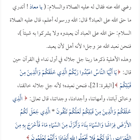
رضي الله عنه فقال له عليه الصلاة والسلام: (
يا
معاذ
! أتدري
ما حق الله على العباد؟ قال: الله ورسوله أعلم، قال عليه الصلاة
السلام: حق الله على العباد أن يعبدوه ولا يشركوا به شيئاً )،
فنحن نعبد الله عز وجل؛ لأنه أهل لأن يعبد.
وهذه الأهلية ذكرها ربنا جل جلاله في أول نداء في القرآن حين
قال:
يَا أَيُّهَا النَّاسُ اعْبُدُوا رَبَّكُمُ الَّذِي خَلَقَكُمْ وَالَّذِينَ مِنْ
قَبْلِكُمْ
[البقرة:21]، فنحن نعبده؛ لأنه جل جلاله خالقنا،
وخالق آبائنا، وأمهاتنا، وأجدادنا، وجداتنا، قال تعالى:
الَّذِي
خَلَقَكُمْ وَالَّذِينَ مِنْ قَبْلِكُمْ لَعَلَّكُمْ تَتَّقُونَ
*
الَّذِي جَعَلَ لَكُمُ
الأَرْضَ فِرَاشًا وَالسَّمَاءَ بِنَاءً وَأَنْزَلَ مِنَ السَّمَاءِ مَاءً فَأَخْرَجَ بِهِ مِنَ
الثَّمَرَاتِ رِزْقًا لَكُمْ فَلا تَجْعَلُوا للهِ أَندَادًا وَأَنْتُمْ تَعْلَمُونَ