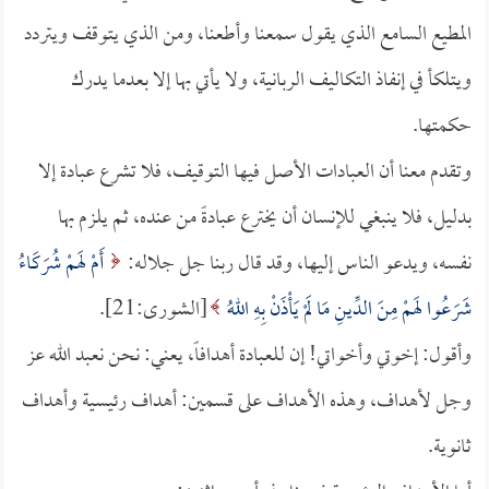
المطيع السامع الذي يقول سمعنا وأطعنا، ومن الذي يتوقف ويتردد
ويتلكأ في إنفاذ التكاليف الربانية، ولا يأتي بها إلا بعدما يدرك
حكمتها.
وتقدم معنا أن العبادات الأصل فيها التوقيف، فلا تشرع عبادة إلا
بدليل، فلا ينبغي للإنسان أن يخترع عبادةً من عنده، ثم يلزم بها
نفسه، ويدعو الناس إليها، وقد قال ربنا جل جلاله:
أَمْ لَهمْ شُرَكَاءُ
شَرَعُوا لَهمْ مِنَ الدِّينِ مَا لَمْ يَأْذَنْ بِهِ اللهُ
[الشورى:21].
وأقول: إخوتي وأخواتي! إن للعبادة أهدافاً، يعني: نحن نعبد الله عز
وجل لأهداف، وهذه الأهداف على قسمين: أهداف رئيسية وأهداف
ثانوية. ‏