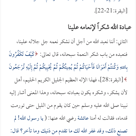
[البقرة:21-22].
عبادة الله شكراً لإنعامه علينا
الثاني: أننا نعبد الله من أجل أن نشكر نعمه جل جلاله علينا،
فنعبده من باب شكر النعمة سبحانه، قال تعالى:
كَيْفَ تَكْفُرُونَ
بِاللهِ وَكُنتُمْ أَمْوَاتًا فَأَحْيَاكُمْ ثُمَّ يُمِيتُكُمْ ثُمَّ يُحْيِيكُمْ ثُمَّ إِلَيْهِ تُرْجَعُونَ
[البقرة:28]، فهذا الإله العظيم الجليل الكريم الحليم، أهل
لأن يشكر، وشكره يكون بعبادته سبحانه، وهذا المعنى أشار إليه
نبينا صلى الله عليه وسلم حين كان يقوم من الليل حتى تورمت
قدماه، فقالت له أمنا
عائشة
رضي الله عنها: (
يا رسول الله! لم
تصنع ذلك، وقد غفر الله لك ما تقدم من ذنبك وما تأخر؟ قال: