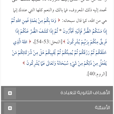
تحمد إليه ذلك المعروف، فما بالك والنعم كلها التي عندك إنما
هي من الله، كما قال سبحانه:
وَمَا بِكُمْ مِنْ نِعْمَةٍ فَمِنِ اللهِ ثُمَّ
إِذَا مَسَّكُمُ الضُّرُّ فَإِلَيْهِ تَجْأَرُونَ
*
ثُمَّ إِذَا كَشَفَ الضُّرَّ عَنْكُمْ إِذَا
فَرِيقٌ مِنْكُمْ بِرَبِّهِمْ يُشْرِكُونَ
[النحل:53-54]،
اللهُ الَّذِي
خَلَقَكُمْ ثُمَّ رَزَقَكُمْ ثُمَّ يُمِيتُكُمْ ثُمَّ يُحْيِيكُمْ هَلْ مِنْ شُرَكَائِكُمْ مَنْ
يَفْعَلُ مِنْ ذَلِكُمْ مِنْ شَيْءٍ سُبْحَانَهُ وَتَعَالَى عَمَّا يُشْرِكُونَ
[الروم:40].
الأهداف الثانوية للعبادة
الأسئلة