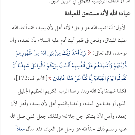
أما الأهداف الرئيسية فتتمثل في أمرين اثنين:
عبادة الله لأنه مستحق للعبادة
الأول: أننا نعبد الله عز وجل؛ لأنه أهل لأن يعبد، فقد أخذ الله
علينا الميثاق، ونحن في ظهر أبينا آدم عليه السلام بأن نعبده، وأن
نوحده، قال تعالى:
وَإِذْ أَخَذَ رَبُّكَ مِنْ بَنِي آدَمَ مِنْ ظُهُورِهِمْ
ذُرِّيَّتَهُمْ وَأَشْهَدَهُمْ عَلَى أَنفُسِهِمْ أَلَسْتُ بِرَبِّكُمْ قَالُوا بَلَى شَهِدْنَا أَنْ
تَقُولُوا يَوْمَ الْقِيَامَةِ إِنَّا كُنَّا عَنْ هَذَا غَافِلِينَ
[الأعراف:172]،
فكلنا شهدنا بأن الله ربنا، وهذا الرب الكريم العظيم الجليل
الذي أوجدنا من العدم، وأمدنا بالنعم أهل لأن يعبد، وأهل لأن
يحمد، وأهل لأن يشكر جل جلاله؛ ولذلك جعل النبي صلى الله
عليه وسلم ذلك حقاً لله عز وجل على العباد، فقد سأل
معاذاً