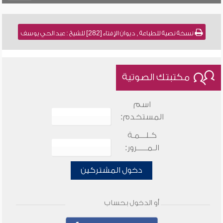
نسخة نصية للطباعة , ديوان الإفتاء [282] للشيخ : عبد الحي يوسف
مكتبتك الصوتية
اسم
المستخدم:
كـلـــمـة
الـمـــــرور:
دخول المشتركين
أو الدخول بحساب