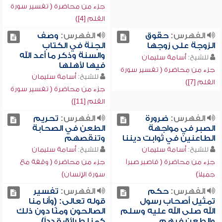
جزء من محاضرة ( تفسير سورة
القلم [4])
الفهرس:
حقوق
الفهرس:
وصف
الزوجة على زوجها
الجنة في الكتاب
والسنة وذكر ما أعد الله
للشيخ:
أسامة سليمان
فيها لأهلها
جزء من محاضرة ( تفسير سورة
للشيخ:
أسامة سليمان
القلم [7])
جزء من محاضرة ( تفسير سورة
القلم [11])
الفهرس:
ضرورة
الفهرس:
تحريم
الصبر في مواجهة
الطعن في الصحابة
الطاعنين في ثوابت ديننا
وتنقصهم
للشيخ:
أسامة سليمان
للشيخ:
أسامة سليمان
جزء من محاضرة ( فاصبر صبراً
جزء من محاضرة ( وقفة مع
جميلاً)
سورة الإنسان)
الفهرس:
حكم
الفهرس:
تفسير
تمثيل أصحاب رسول
قوله تعالى: (وأنا منا
الله صلى الله عليه وسلم
الصالحون ومنّا دون ذلك
والطعن فيهم
كمنا طرائق قدداً)