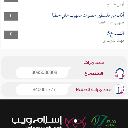
أيمن صيدح
أذان من فلسطين-بصوت صهيب هاني خطبا
0
صهيب هاني خطبا
الشموخ5
0
مهند الدوسري
عدد مرات
3095036308
الاستماع
عدد مرات الحفظ
840061777