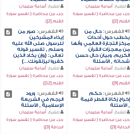
للشيخ:
أسامة سليمان
للشيخ:
أسامة سليمان
جزء من محاضرة ( تفسير سورة
جزء من محاضرة ( تفسير سورة
القلم [2])
القلم [2])
الفهرس:
حال من
الفهرس:
صور من
يخطب حول أحداث
إيذاء المشركين
مركز التجارة العالمي وأنها
للرسول صلى الله عليه
من معجزات القرآن
وسلم , تفسير قوله
الكريم، وبيان حال حسن
تعالى: (وإن يكاد الذين
شحاته , الأسئلة
كفروا ليزلقونك...)
للشيخ:
أسامة سليمان
للشيخ:
أسامة سليمان
جزء من محاضرة ( تفسير سورة
جزء من محاضرة ( تفسير سورة
القلم [9])
القلم [12])
الفهرس:
حكم
الفهرس:
ورود
إخراج زكاة الفطر قيمة
الرجم في الشريعة
, الأسئلة
الإسلامية , الأسئلة
للشيخ:
أسامة سليمان
للشيخ:
أسامة سليمان
جزء من محاضرة ( تفسير سورة
جزء من محاضرة ( تفسير سورة
الحاقة [3])
الحاقة [3])