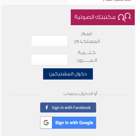
مكتبتك الصوتية
اسم
المستخدم:
كـلـــمـة
الـمـــــرور:
دخول المشتركين
أو الدخول بحساب