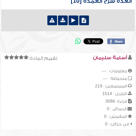
العدة شرح العمدة [10]
أسامة سليمان
تقييم المادة:
معلومات : ---
ملحوظة : ---
المستمعين : 219
التنزيل : 1514
قراءة: 3086
الرسائل : 0
المقيميّن : 0
في خزائن : 0