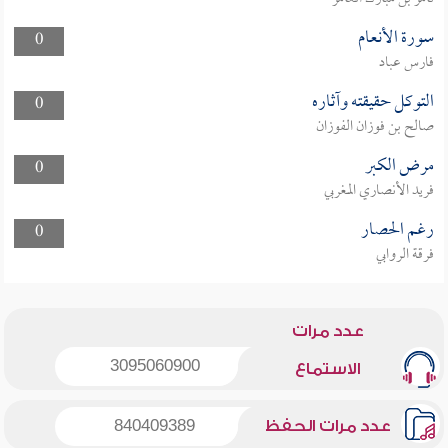
سورة الأنعام
0
فارس عباد
التوكل حقيقته وآثاره
0
صالح بن فوزان الفوزان
مرض الكبر
0
فريد الأنصاري المغربي
رغم الحصار
0
فرقة الروابي
عدد مرات
3095060900
الاستماع
عدد مرات الحفظ
840409389