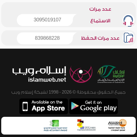
عدد مرات
3095019107
الاستماع
عدد مرات الحفظ
839868228
جميع الحقوق محفوظة © 2026 - 1998 لشبكة إسلام ويب