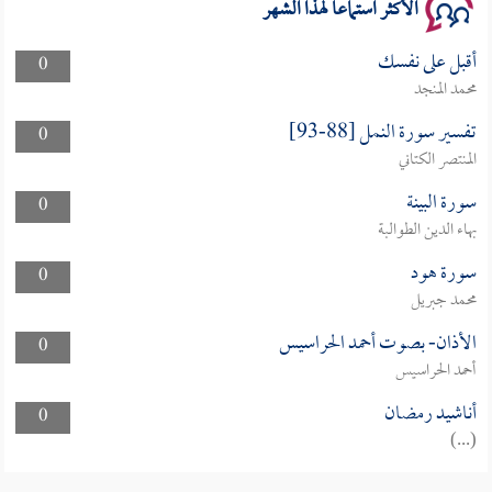
الأكثر استماعا لهذا الشهر
أقبل على نفسك
0
محمد المنجد
تفسير سورة النمل [88-93]
0
المنتصر الكتاني
سورة البينة
0
بهاء الدين الطوالبة
سورة هود
0
محمد جبريل
الأذان- بصوت أحمد الحراسيس
0
أحمد الحراسيس
أناشيد رمضان
0
(...)