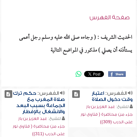
صفحة الفهرس
الحديث الشريف : ( وجاءه صلى الله عليه وسلم رجل أعمى
يستأذنه أن يصلي ) مذكور في المواضع التالية
الفهرس:
اعتبار
الفهرس:
حكم ترك
وقت دخول الصلاة
صلاة المغرب مع
الجماعة بسبب البعد
للشيخ:
عبد العزيز بن باز
والانشغال بالإفطار
جزء من محاضرة ( فتاوى نور
للشيخ:
عبد العزيز بن باز
على الدرب (309))
جزء من محاضرة ( فتاوى نور
على الدرب (311))