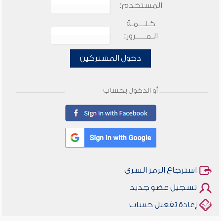
المستخدم:
كـلـــمـة
الـمـــــرور:
دخول المشتركين
أو الدخول بحساب
استرجاع الرمز السري
تسجيل عضو جديد
إعادة تفعيل حساب