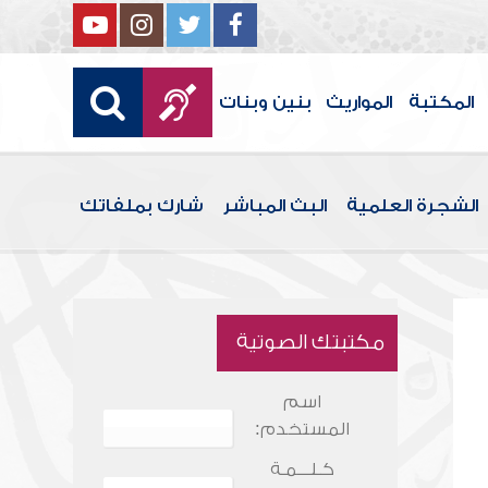
المكتبة
المواريث
بنين وبنات
الشجرة العلمية
البث المباشر
شارك بملفاتك
مكتبتك الصوتية
اسم
المستخدم:
كـلـــمـة