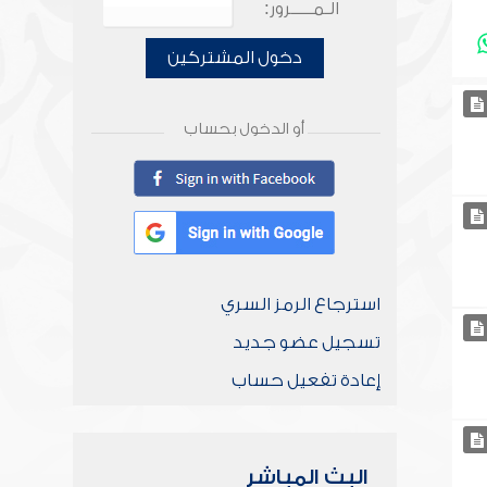
الـمـــــرور:
دخول المشتركين
أو الدخول بحساب
استرجاع الرمز السري
تسجيل عضو جديد
إعادة تفعيل حساب
البث المباشر