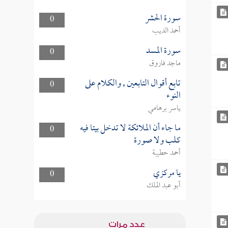
سورة الحشر
0
أحمد الديب
سورة المسد
0
ماجد فاروق
تابع أقوال التابعين , والكلام على
0
النوء
ياسر برهامي
ما جاء أن الملائكة لا تدخل بيتا فيه
0
كلب ولا صورة
أحمد حطيبة
يا مركزي
0
أبو عبد الملك
عدد مرات