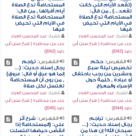
(تقعد الأيام التي كانت
المستحاضة تدع الصلاة
تقعد...) , من قال:
أيام أقرائها , من قال:
المستحاضة تدع الصلاة
المستحاضة تدع الصلاة
في الأيام التي تحيض
في الأيام التي تحيض
فيها
فيها
للشيخ:
عبد المحسن العباد
للشيخ:
عبد المحسن العباد
جزء من محاضرة ( شرح سنن أبي
جزء من محاضرة ( شرح سنن أبي
داود [042])
داود [042])
الفهرس:
حكم
الفهرس:
تراجم
تخصيص ليلة سبع
رجال إسناد حديث: (...
وعشرين من رجب باحتفال
إنما هو عرق أو قال: عروق)
أو عبادة , كلمة حول
, من روى أن المستحاضة
الإسراء والمعراج
تغتسل لكل صلاة
للشيخ:
عبد المحسن العباد
للشيخ:
عبد المحسن العباد
جزء من محاضرة ( شرح سنن أبي
جزء من محاضرة ( شرح سنن أبي
داود [044])
داود [045])
الفهرس:
تراجم
الفهرس:
شرح أثر
رجال إسناد حديث: (...
علي: (المستحاضة إذا
سبحان الله! إن هذا من
انقضى حيضها اغتسلت