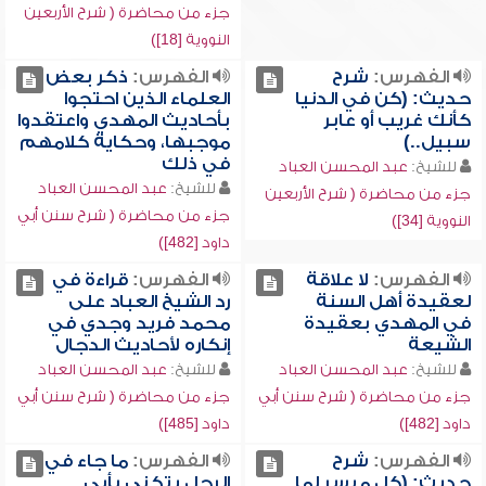
جزء من محاضرة ( شرح الأربعين
النووية [18])
الفهرس:
شرح
الفهرس:
ذكر بعض
حديث: (كن في الدنيا
العلماء الذين احتجوا
كأنك غريب أو عابر
بأحاديث المهدي واعتقدوا
سبيل..)
موجبها، وحكاية كلامهم
في ذلك
للشيخ:
عبد المحسن العباد
للشيخ:
عبد المحسن العباد
جزء من محاضرة ( شرح الأربعين
جزء من محاضرة ( شرح سنن أبي
النووية [34])
داود [482])
الفهرس:
لا علاقة
الفهرس:
قراءة في
لعقيدة أهل السنة
رد الشيخ العباد على
في المهدي بعقيدة
محمد فريد وجدي في
الشيعة
إنكاره لأحاديث الدجال
للشيخ:
عبد المحسن العباد
للشيخ:
عبد المحسن العباد
جزء من محاضرة ( شرح سنن أبي
جزء من محاضرة ( شرح سنن أبي
داود [482])
داود [485])
الفهرس:
شرح
الفهرس:
ما جاء في
حديث: (كل ميسر لما
الرجل يتكنى بأبي