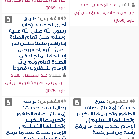
جزء من محاضرة ( شرح سنن أبي
للشيخ:
عبد المحسن العباد
داود [069])
جزء من محاضرة ( شرح سنن أبي
الفهرس:
طريق
داود [068])
أخرى لحديث: (كان
رسول الله صلى الله عليه
وسلم حين تقام الصلاة
إذا رآهم قليلاً جلس لم
يصلِّ...) وتراجم رجال
إسنادها , ما جاء في
الصلاة تقام ولم يأت
الإمام ينتظرونه قعوداً
للشيخ:
عبد المحسن العباد
جزء من محاضرة ( شرح سنن أبي
داود [075])
الفهرس:
شرح
الفهرس:
تراجم
حديث: (مفتاح الصلاة
رجال إسناد حديث:
الطهور وتحريمها التكبير
(مفتاح الصلاة الطهور
وتحليلها التسليم) ,
وتحريمها التكبير
الإمام يحدث بعد ما يرفع
وتحليلها التسليم ,
رأسه من آخر ركعة
الإمام يحدث بعد ما يرفع
رأسه من آخر ركعة