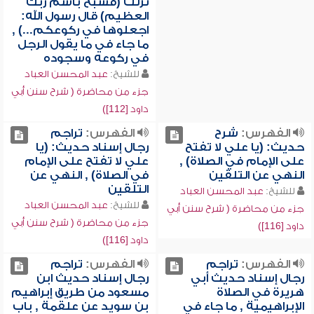
نزلت (فسبح باسم ربك
العظيم) قال رسول الله:
اجعلوها في ركوعكم...) ,
ما جاء في ما يقول الرجل
في ركوعه وسجوده
للشيخ:
عبد المحسن العباد
جزء من محاضرة ( شرح سنن أبي
داود [112])
الفهرس:
شرح
الفهرس:
تراجم
حديث: (يا علي لا تفتح
رجال إسناد حديث: (يا
على الإمام في الصلاة) ,
علي لا تفتح على الإمام
النهي عن التلقين
في الصلاة) , النهي عن
التلقين
للشيخ:
عبد المحسن العباد
للشيخ:
عبد المحسن العباد
جزء من محاضرة ( شرح سنن أبي
جزء من محاضرة ( شرح سنن أبي
داود [116])
داود [116])
الفهرس:
تراجم
الفهرس:
تراجم
رجال إسناد حديث أبي
رجال إسناد حديث ابن
هريرة في الصلاة
مسعود من طريق إبراهيم
الإبراهيمية , ما جاء في
بن سويد عن علقمة , باب