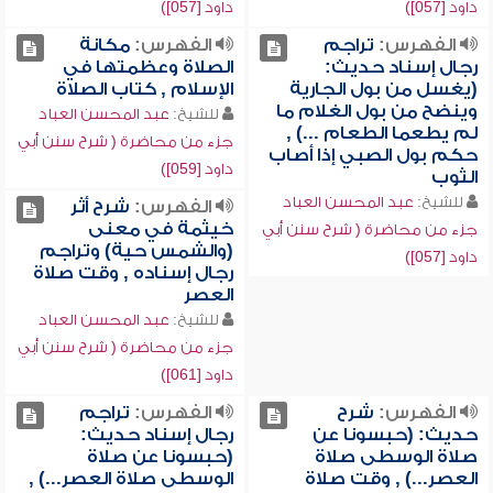
داود [057])
داود [057])
الفهرس:
تراجم
الفهرس:
مكانة
رجال إسناد حديث:
الصلاة وعظمتها في
(يغسل من بول الجارية
الإسلام , كتاب الصلاة
وينضح من بول الغلام ما
للشيخ:
عبد المحسن العباد
لم يطعما الطعام ...) ,
جزء من محاضرة ( شرح سنن أبي
حكم بول الصبي إذا أصاب
داود [059])
الثوب
للشيخ:
عبد المحسن العباد
الفهرس:
شرح أثر
خيثمة في معنى
جزء من محاضرة ( شرح سنن أبي
(والشمس حية) وتراجم
داود [057])
رجال إسناده , وقت صلاة
العصر
للشيخ:
عبد المحسن العباد
جزء من محاضرة ( شرح سنن أبي
داود [061])
الفهرس:
شرح
الفهرس:
تراجم
حديث: (حبسونا عن
رجال إسناد حديث:
صلاة الوسطى صلاة
(حبسونا عن صلاة
العصر...) , وقت صلاة
الوسطى صلاة العصر...) ,