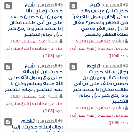
الفهرس:
شرح
الفهرس:
شرح
حديث ابن عباس وقد
حديث (صليت أنا
سئل (أكان رسول الله يقرأ
وعمران بن حصين خلف
في الظهر والعصر؟ فقال
علي بن أبي طالب فكان
لا ...) , قدر القراءة في
إذا سجد كبر وإذا رفع كبر
صلاة الظهر والعصر
...) , تمام التكبير
للشيخ:
عبد المحسن العباد
للشيخ:
عبد المحسن العباد
جزء من محاضرة ( شرح سنن أبي
جزء من محاضرة ( شرح سنن أبي
داود [104])
داود [108])
الفهرس:
تراجم
الفهرس:
شرح
رجال إسناد حديث
حديث ابن أبزى أنه
(صليت أنا وعمران بن
صلى مع رسول الله صلى
حصين خلف علي بن أبي
الله عليه وسلم وكان لا
طالب فكان إذا سجد كبر
يتم التكبير , تمام التكبير
وإذا ركع كبر ...) , تمام
للشيخ:
عبد المحسن العباد
التكبير
جزء من محاضرة ( شرح سنن أبي
للشيخ:
عبد المحسن العباد
داود [108])
جزء من محاضرة ( شرح سنن أبي
الفهرس:
تراجم
داود [108])
رجال إسناد حديث: (لما