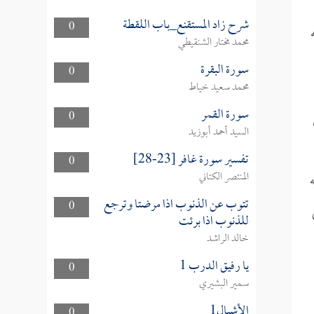
شرح زاد المستقنع_باب اللقطة
0
محمد مختار الشنقيطي
سورة البقرة
0
محمد سعيد خياط
سورة القمر
0
السيد أحمد أبوزيد
تفسير سورة غافر [23-28]
0
المنتصر الكتاني
تتوب عن الذنوب اذا مرضتا وترجع
0
للذنوب اذا برئت
خالد الراشد
يا رفيق الدرب 1
0
سمير البشيري
الأشبال1
0