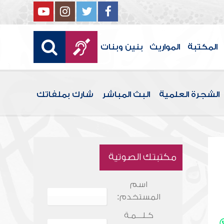
المكتبة
المواريث
بنين وبنات
الشجرة العلمية
البث المباشر
شارك بملفاتك
مكتبتك الصوتية
اسم
المستخدم:
كـلـــمـة