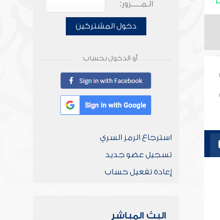
الـمـــــرور:
دخول المشتركين
أو الدخول بحساب
استرجاع الرمز السري
تسجيل عضو جديد
إعادة تفعيل حساب
البث المباشر