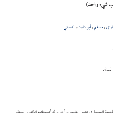
طلب شيء واحد)
اري
و
مسلم
و
أبو داود
و
النسائي
.
لستة.
لمدينة السبعة في عصر التابعين، أخرج له أصحاب الكتب الستة.