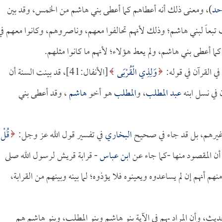
حد
)، ومعنى ذلك أنه أعطاهم كما أعطى بني هاشم من الخمس، وقد بين
ب تبعاً لبني هاشم؛ وذلك لأنهم تحالفوا معهم، وناصروهم، وكانوا معهم في
كما أعطى بني هاشم، ولم يعط هؤلاء؛ لأنهم ما كانوا مثلهم.
ي القرآن في قوله:
وَلِذِي الْقُرْبَى
[الأنفال:41]، قد بينت السنة أن
في نسل ابنه
عبد المطلب
، و
المطلب
هو أخو
هاشم
، وقد أعطى بني
وغيرهم، بل قد جاء في صحيح
البخاري
في تفسير قول الله عز وجل:
قُلْ
ابن عباس
- قرابة قريش لرسول الله صلى
 أنهم إن لم يساعدوه ويعينوه فلا يؤذوه؛ لما بينه وبينهم من القرابة،
يث، وأن المراد بهم في الآية بنو هاشم وبنو المطلب، وبنو هاشم هم