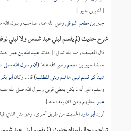
[ أخبرني
جبير
].
جبير بن مطعم النوفلي
رضي الله عنه، صاحب رسول الله صل
شرح حديث (لم يقسم لبني عبد شمس ولا لبني نوفل
قال المصنف رحمه الله تعالى: [حدثنا
عبيد الله بن عمر
حدثن
حدثنا
جبير بن مطعم
رضي الله عنه: (
أن رسول الله صلى ال
شيئاً كما قسم لبني هاشم وبني المطلب
) قال: وكان
أبو بكر
ر
وسلم، غير أنه لم يكن يعطي قربى رسول الله صلى الله عليه
عمر
يعطيهم ومن كان بعده منه ].
أورد
أبو داود
الحديث من طريق أخرى، وهو مثل الذي قبله
تراجم رجال إسناد حديث (لم يقسم لبني عبد شمس و