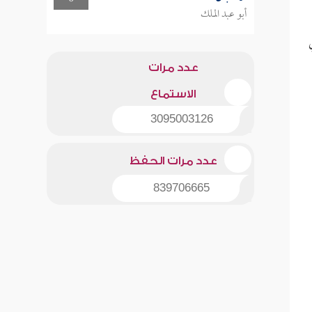
أبو عبد الملك
عدد مرات
الاستماع
3095003126
عدد مرات الحفظ
839706665