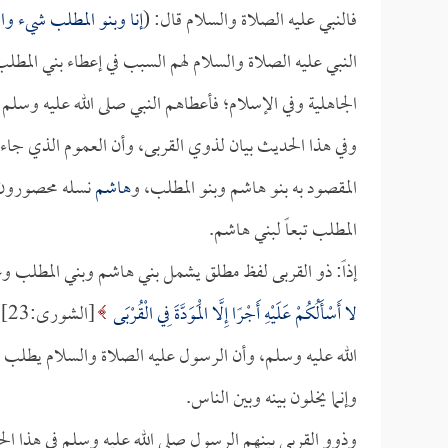
فالنبي عليه الصلاة والسلام قال: (
إنا وبنو المطلب شيء وا
النبي عليه الصلاة والسلام لهم السبب في إعطاء بني المطل
الجاهلية وفي الإسلام؛ فأعطاهم النبي صلى الله عليه وسلم 
وفي هذا الحديث بيان لذوي القربى، وأن العموم الذي جاء ف
المقصود به بنو هاشم وبنو المطلب، و
هاشم
نسله محصورون 
المطلب تبعاً لبني هاشم.
إذاً: ذو القربى لفظ مطلق يشمل بني هاشم وبني المطلب 
لا أَسْأَلُكُمْ عَلَيْهِ أَجْرًا إِلَّا الْمَوَدَّةَ فِي الْقُرْبَى
[الشورى:23] أن المقصود منها -كما جاء عن
الله عليه وسلم، وأن الرسول عليه الصلاة والسلام يطلب منهم
وإنما يخلون بينه وبين الناس.
وذوو القربى بينهم الرسول صلى الله عليه وسلم في هذا الحد