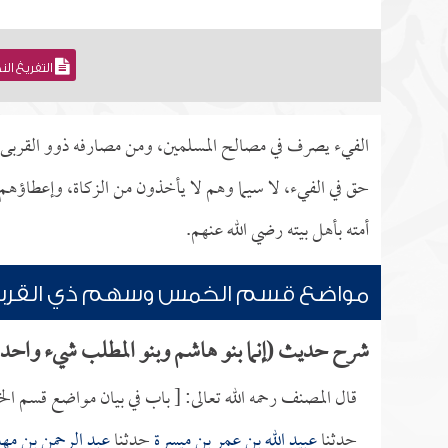
التفريغ ال
الفيء يصرف في مصالح المسلمين، ومن مصارفه ذوو القربى، و
حق في الفيء، لا سيما وهم لا يأخذون من الزكاة، وإعطاؤهم
أمته بأهل بيته رضي الله عنهم.
مواضع قسم الخمس وسهم ذي القرب
شرح حديث (إنما بنو هاشم وبنو المطلب شيء واحد)
قال المصنف رحمه الله تعالى: [ باب في بيان مواضع قسم 
حدثنا
عبيد الله بن عمر بن ميسرة
حدثنا
عبد الرحمن بن مه