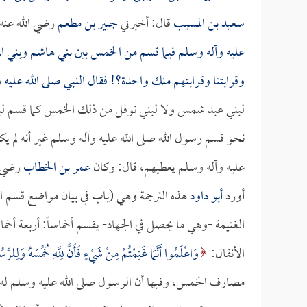
سعيد بن المسيب
قال: أخبرني
جبير بن مطعم
رضي الله عنه 
عليه وآله وسلم فيما قسم من الخمس بين بني هاشم وبني ال
وقرابتنا وقرابتهم منك واحدة؟! فقال النبي صلى الله عليه
لبني عبد شمس ولا لبني نوفل من ذلك الخمس كما قسم لب
نحو قسم رسول الله صلى الله عليه وآله وسلم غير أنه لم يك
عليه وآله وسلم يعطيهم، قال: وكان
عمر بن الخطاب
رضي ا
أورد
أبو داود
هذه الترجمة وهي (باب في بيان مواضع قسم
الغنيمة -وهي ما يحصل في الجهاد- يقسم أخماساً: أربعة أخ
الأنفال:
وَاعْلَمُوا أَنَّمَا غَنِمْتُمْ مِنْ شَيْءٍ فَأَنَّ لِلَّهِ خُمُسَهُ وَلِ
مصارف الخمس، وفيها أن الرسول صلى الله عليه وسلم له 