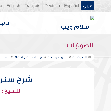
عربي
Español
Deutsch
Français
English
ia
الرئي
الصوتيات
الصوتيات
علماء ودعاة
محاضرات مفرغة
عبد ا
شرح سنن أب
للشيخ : 