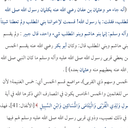
(
أنه جاء هو و
عثمان بن عفان
رضي الله عنه يكلمان رسول الله صلى الله
مطلب، فقلت: يا رسول الله! قسمت لإخواننا بني المطلب ولم تعطنا شيئاً،
 وآله وسلم: إنما بنو هاشم وبنو المطلب شيء واحد، قال
جبير
: ولم يقسم
ني هاشم وبني المطلب قال: وكان
أبو بكر
رضي الله عنه يقسم الخمس
ن يعطي قربى رسول الله صلى الله عليه وآله وسلم ما كان النبي صلى الله
لله عنه يعطيهم منه و
عثمان
بعده) ] .
 الخمس وسهم ذي القربى)، مواضع قسم الخمس أي: خمس الغنيمة؛ لأن
ماس للغانمين والخمس الخامس يكون في المصارف التي ذكرها الله في آية
لرَّسُولِ وَلِذِي الْقُرْبَى وَالْيَتَامَى وَالْمَسَاكِينِ وَابْنِ السَّبِيلِ
[الأنفال:41]، فهذ
في ذلك نصيب، وذوي قربى رسول الله صلى الله عليه وسلم لهم فيها