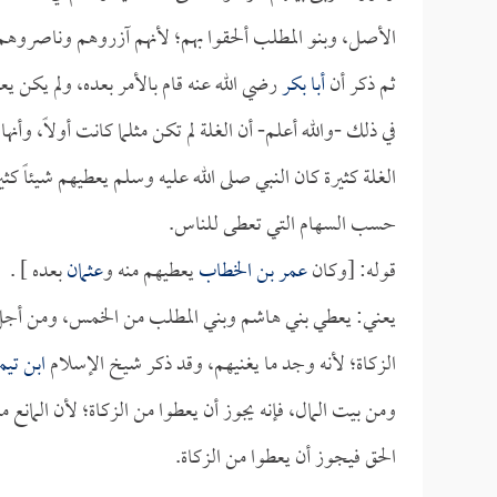
الأصل، وبنو المطلب ألحقوا بهم؛ لأنهم آزروهم وناصروهم، 
ثم ذكر أن
أبا بكر
رضي الله عنه قام بالأمر بعده، ولم يكن 
في ذلك -والله أعلم- أن الغلة لم تكن مثلما كانت أولاً
الغلة كثيرة كان النبي صلى الله عليه وسلم يعطيهم شيئاً ك
حسب السهام التي تعطى للناس.
قوله: [وكان
عمر بن الخطاب
يعطيهم منه و
عثمان
بعده ] .
يعني: يعطي بني هاشم وبني المطلب من الخمس، ومن أجل ذلك
الزكاة؛ لأنه وجد ما يغنيهم، وقد ذكر شيخ الإسلام
ابن تيم
ومن بيت المال، فإنه يجوز أن يعطوا من الزكاة؛ لأن المانع 
الحق فيجوز أن يعطوا من الزكاة.