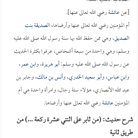
[عن
عائشة
رضي الله تعالى عنها].
أم المؤمنين رضي الله تعالى عنها وأرضاها،
الصديقة بنت
الصديق
، وهي ممن حفظ الله بها سنة رسول الله صلى الله عليه
وسلم، وهي واحدة من سبعة أشخاص، عرفوا بكثرة الحديث
عن رسول الله صلى الله عليه وسلم:
أبو هريرة
، و
ابن عمر
،
و
ابن عباس
، و
أبو سعيد الخدري
، و
أنس بن مالك
، وجابر بن
عبد الله الأنصاري، هؤلاء ستة رجال، وامرأة واحدة هي أم
المؤمنين
عائشة
رضي الله تعالى عنها وأرضاها.
شرح حديث: (من ثابر على اثنتي عشرة ركعة ...) من
طريق ثانية