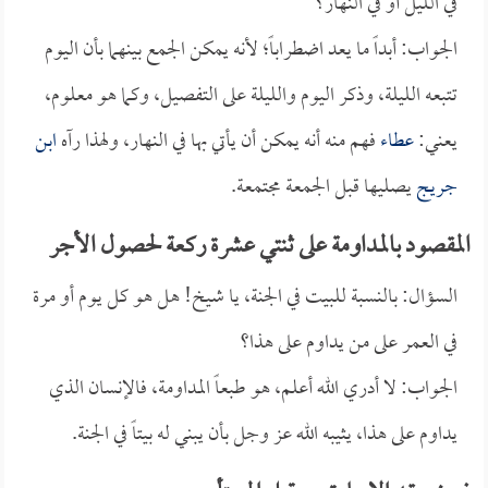
في الليل أو في النهار؟
الجواب: أبداً ما يعد اضطراباً؛ لأنه يمكن الجمع بينهما بأن اليوم
تتبعه الليلة، وذكر اليوم والليلة على التفصيل، وكما هو معلوم،
يعني:
عطاء
فهم منه أنه يمكن أن يأتي بها في النهار، ولهذا رآه
ابن
جريج
يصليها قبل الجمعة مجتمعة.
المقصود بالمداومة على ثنتي عشرة ركعة لحصول الأجر
السؤال: بالنسبة للبيت في الجنة، يا شيخ! هل هو كل يوم أو مرة
في العمر على من يداوم على هذا؟
الجواب: لا أدري الله أعلم، هو طبعاً المداومة، فالإنسان الذي
يداوم على هذا، يثيبه الله عز وجل بأن يبني له بيتاً في الجنة.