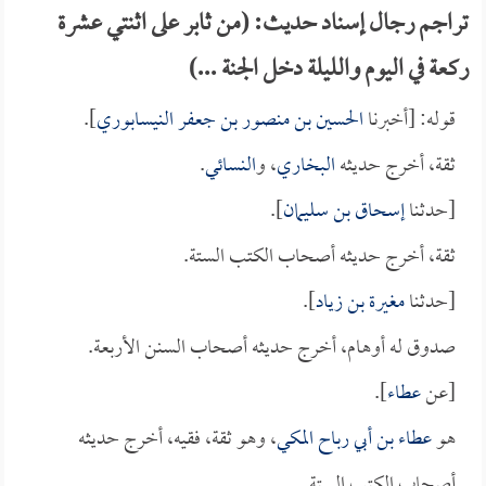
تراجم رجال إسناد حديث: (من ثابر على اثنتي عشرة
ركعة في اليوم والليلة دخل الجنة ...)
قوله: [أخبرنا
الحسين بن منصور بن جعفر النيسابوري
].
ثقة، أخرج حديثه
البخاري
، و
النسائي
.
[حدثنا
إسحاق بن سليمان
].
ثقة، أخرج حديثه أصحاب الكتب الستة.
[حدثنا
مغيرة بن زياد
].
صدوق له أوهام، أخرج حديثه أصحاب السنن الأربعة.
[عن
عطاء
].
هو
عطاء بن أبي رباح المكي
، وهو ثقة، فقيه، أخرج حديثه
أصحاب الكتب الستة.