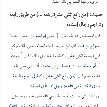
أخرى، وفيها التصريح بالواسطة.
حديث: (من ركع ثنتي عشرة ركعة ...) من طريق رابعة
وتراجم رجال إسناده
قال المصنف رحمه الله تعالى: [أخبرني
إبراهيم بن الحسن
حدثنا
حجاج بن محمد
قال
ابن جريج
: قلت لـ
عطاء
بلغني: أنك تركع
قبل الجمعة اثنتي عشرة ركعة، ما بلغك في ذلك؟ قال: أُخبِرتُ
أن
أم حبيبة
، حدثت
عنبسة بن أبي سفيان
: أن النبي صلى الله
عليه وسلم قال: (
من ركع اثنتي عشرة ركعة في اليوم والليلة
سوى المكتوبة بنى الله عز وجل له بيتاً في الجنة
)].
أورد
النسائي
حديث
أم حبيبة
رضي الله تعالى عنها، وهو مثل
الذي قبله: (
من ركع ثنتي عشرة ركعة سوى المكتوبة بنى الله له