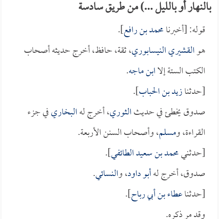
بالنهار أو بالليل ...) من طريق سادسة
قوله: [أخبرنا
محمد بن رافع
].
هو
القشيري النيسابوري
، ثقة، حافظ، أخرج حديثه أصحاب
الكتب الستة إلا
ابن ماجه
.
[حدثنا
زيد بن الحباب
].
صدوق يخطئ في حديث
الثوري
، أخرج له
البخاري
في جزء
القراءة، و
مسلم
، وأصحاب السنن الأربعة.
[حدثني
محمد بن سعيد الطائفي
].
صدوق، أخرج له
أبو داود
، و
النسائي
.
[حدثنا
عطاء بن أبي رباح
].
وقد مر ذكره.