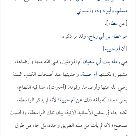
مسلم
، و
أبو داود
، و
النسائي
.
[عن
عطاء
].
هو
عطاء بن أبي رباح
، وقد مر ذكره.
[أن
أم حبيبة
].
هي
رملة بنت أبي سفيان
أم المؤمنين رضي الله عنها وأرضاها،
مشهورة بكنيتها
أم حبيبة
، وحديثها عند أصحاب الكتب الستة
رضي الله عنها وأرضاها، وقوله: (أخبرت)، هذا فيه انقطاع،
يعني معناه أنه بلغه ذلك عن
أم حبيبة
؛ لأنه لم يذكر الواسطة،
لكنه جاء في بعض الأسانيد الآتية، بيان تلك الواسطة، والحديث
صحيح؛ لأنه لم يأت من هذه الطريق وحده، بل جاء من طرق