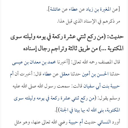
[عن
المغيرة بن زياد
عن
عطاء
عن
عائشة
].
مر ذكرهم في الإسناد الذي قبل هذا.
حديث: (من ركع ثنتي عشرة ركعة في يومه وليلته سوى
المكتوبة ...) من طريق ثالثة وتراجم رجال إسناده
قال المصنف رحمه الله تعالى: [أخبرنا
محمد بن معدان بن عيسى
حدثنا
الحسن بن أعين
حدثنا
معقل
عن
عطاء
قال: أخبرت أن
أم
حبيبة بنت أبي سفيان
قالت: سمعت رسول الله صلى الله عليه
وسلم يقول: (
من ركع ثنتي عشرة ركعة في يومه وليلته سوى
المكتوبة، بنى الله له بها بيتا في الجنة
)].
أورد
النسائي
حديث
أم حبيبة
رضي الله تعالى عنها، وهو مثل