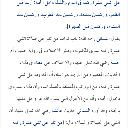
على اثنتي عشرة ركعةً في اليوم والليلة دخل الجنة: أربعاً قبل
الظهر، وركعتين بعدها، وركعتين بعد المغرب، وركعتين بعد
العشاء، وركعتين قبل الفجر
)].
يقول
النسائي
رحمه الله: باب ثواب من ثابر على صلاة اثنتي
عشرة ركعة سوى المكتوبة، وذكر الاختلاف في رواية حديث
أم
حبيبة
رضي الله تعالى عنها، والاختلاف على
عطاء
في ذلك
الحديث. المقصود من الترجمة هو: بيان أن المداومة على ثنتي
عشرة ركعة، من الرواتب المتعلقة بالصلوات، وأن ذلك سبب في
دخول الجنة، وأنه من الأعمال التي يثيب الله عز وجل عليها
بالجنة، وقد أورد
النسائي
حديث
عائشة
رضي الله تعالى عنها، أن
النبي علي الصلاة والسلام قال: (
من ثابر على ثنتي عشرة ركعة