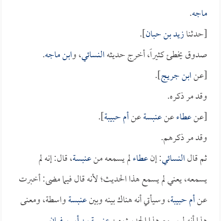
ماجه
.
[حدثنا
زيد بن حبان
].
صدوق يخطئ كثيراً، أخرج حديثه
النسائي
، و
ابن ماجه
.
[عن
ابن جريج
].
وقد مر ذكره.
[عن
عطاء
عن
عنبسة
عن
أم حبيبة
].
وقد مر ذكرهم.
ثم قال
النسائي
: إن
عطاء
لم يسمعه من
عنبسة
، قال: إنه لم
يسمعه، يعني لم يسمع هذا الحديث؛ لأنه قال فيما مضى: أخبرت
عن
أم حبيبة
، وسيأتي أنه هناك بينه وبين
عنبسة
واسطة، ومعنى