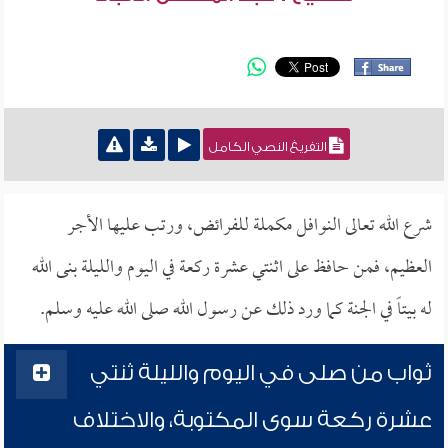
التفريغ النصي الكامل
شرع الله تعالى النوافل مكملة للفرائض، ورتب عليها الأجر
العظيم، فمن حافظ على اثنتي عشرة ركعة في اليوم والليلة بنى الله
له بيتاً في الجنة كما ورد ذلك عن رسول الله صلى الله عليه وسلم.
ثواب من صلى في اليوم والليلة ثنتي
عشرة ركعة سوى المكتوبة، والاختلاف