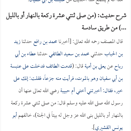
هذا أنه لم يسمع هذا الحديث من
عنبسة بن أبي سفيان
.
شرح حديث: (من صلى ثنتي عشرة ركعة بالنهار أو بالليل
...) من طريق سادسة
قال المصنف رحمه الله تعالى: [أخبرنا
محمد بن رافع
حدثنا
زيد
بن الحباب
حدثني
محمد بن سعيد الطائفي
حدثنا
عطاء بن أبي
رباح
عن
يعلى بن أمية
قال: (
قدمت الطائف فدخلت على
عنبسة
بن أبي سفيان
وهو بالموت، فرأيت منه جزعاً، فقلت: إنك على
خير، فقال: أخبرتني أختي
أم حبيبة
رضي الله تعالى عنها أن
رسول الله صلى الله عليه وسلم قال: من صلى ثنتي عشرة ركعة
بالنهار أو بالليل بنى الله عز وجل له بيتاً في الجنة)، خالفهم
أبو
يونس القشيري
].