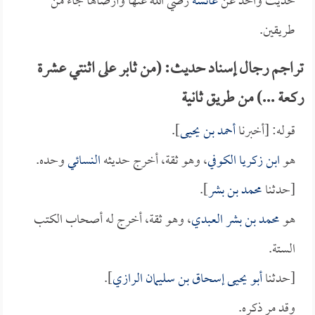
حديث واحد عن
عائشة
رضي الله عنها وأرضاها جاء من
طريقين.
تراجم رجال إسناد حديث: (من ثابر على اثنتي عشرة
ركعة ...) من طريق ثانية
قوله: [أخبرنا
أحمد بن يحيى
].
هو
ابن زكريا الكوفي
، وهو ثقة، أخرج حديثه
النسائي
وحده.
[حدثنا
محمد بن بشر
].
هو
محمد بن بشر العبدي
، وهو ثقة، أخرج له أصحاب الكتب
الستة.
[حدثنا
أبو يحيى إسحاق بن سليمان الرازي
].
وقد مر ذكره.