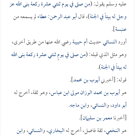
عليه وسلم يقول: (
من صلى في يوم ثنتي عشرة ركعة بنى الله عز
وجل له بيتاً في الجنة
)، قال
أبو عبد الرحمن
:
عطاء
لم يسمعه من
عنبسة
].
أورد
النسائي
حديث
أم حبيبة
رضي الله عنها من طريق أخرى،
وهو مثل الذي قبله: (
من صلى في يومٍ ثنتي عشرة ركعة بنى الله
له بيتاً في الجنة
).
قوله: [أخبرني
أيوب بن محمد
].
هو
أيوب بن محمد الوزان مولى ابن عباس
، وهو ثقة، أخرج له
أبو داود
، و
النسائي
، و
ابن ماجه
.
[أخبرنا
معمر بن سليمان
].
هو
النخعي
، ثقة فاضل، أخرج له
البخاري
، و
النسائي
، و
ابن