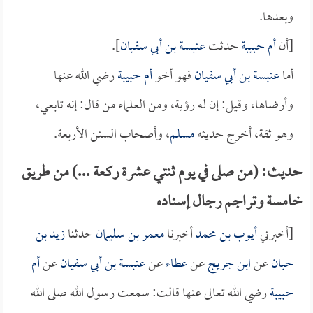
وبعدها.
[أن
أم حبيبة
حدثت
عنبسة بن أبي سفيان
].
أما
عنبسة بن أبي سفيان
فهو أخو
أم حبيبة
رضي الله عنها
وأرضاها، وقيل: إن له رؤية، ومن العلماء من قال: إنه تابعي،
وهو ثقة، أخرج حديثه
مسلم
، وأصحاب السنن الأربعة.
حديث: (من صلى في يوم ثنتي عشرة ركعة ...) من طريق
خامسة وتراجم رجال إسناده
[أخبرني
أيوب بن محمد
أخبرنا
معمر بن سليمان
حدثنا
زيد بن
حبان
عن
ابن جريج
عن
عطاء
عن
عنبسة بن أبي سفيان
عن
أم
حبيبة
رضي الله تعالى عنها قالت: سمعت رسول الله صلى الله