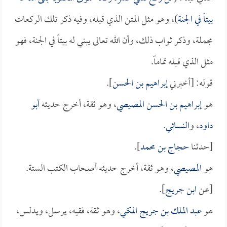
بيتاً في الجنة
)، وهو مثل المتن الذي قبله، وفيه ذكر تلك الركعات
مجملة، وذكر ثواب ذلك، وأن الله تعالى يبني له بيتاً في الجنة، فهو
مثل الذي قبله تماماً.
قوله: [أخبرني
إبراهيم بن الحسن
].
هو
إبراهيم بن الحسن المصيصي
، وهو ثقة، أخرج حديثه
أبو
داود
، و
النسائي
.
[حدثنا
حجاج بن محمد
].
هو
المصيصي
، وهو ثقة، أخرج حديثه أصحاب الكتب الستة.
[عن
ابن جريج
].
هو
عبد الملك بن جريج المكي
، وهو ثقة، فقيه، يرسل، ويدلس،