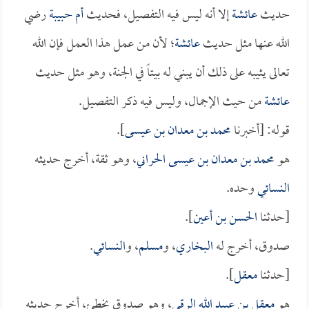
حديث
عائشة
إلا أنه ليس فيه التفصيل، فحديث
أم حبيبة
رضي
الله عنها مثل حديث
عائشة
؛ لأن من عمل هذا العمل فإن الله
تعالى يثيبه على ذلك أن يبني له بيتاً في الجنة، وهو مثل حديث
عائشة
من حيث الإجمال، وليس فيه ذكر التفصيل.
قوله: [أخبرنا
محمد بن معدان بن عيسى
].
هو
محمد بن معدان بن عيسى الحراني
، وهو ثقة، أخرج حديثه
النسائي
وحده.
[حدثنا
الحسن بن أعين
].
صدوق، أخرج له
البخاري
، و
مسلم
، و
النسائي
.
[حدثنا
معقل
].
هو
معقل بن عبيد الله الرقي
، وهو صدوق يخطئ، أخرج حديثه