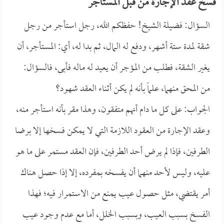
فسخ عقد الإجارة من قبل المستأجر
السؤال: فضيلة الشيخ! حفظكم الله، رجل استأجر من رجل
شقة لمدة ستة أشهر، ودفع له المال، ثم بدا له، أي: المستأجر، أن
يغير الشقة، فطلب من المؤجر أن يعيد له ماله فأبى، فالسؤال:
من المحق منهما، علماً بأنه لم يكن أثناء العقد شهود؟
الجواب: على كل ما دام أنهم متفقون، وهذا مقر بأنه استأجر منه،
وعقد الإجارة من العقود اللازمة التي لا يمكن فسخها إلا برضا
الطرفين، فإذا لم يرض أحد الطرفين، فإن العقد مستمر على ما هو
عليه، وليس لأحد منهما أن يفسخه بمفرده، إلا إذا حصل هناك
أمر يقتضي، مثل حصول عيب يمنع من الاستمرار فيه؛ فهذا
الفسخ بسبب العيب، وبسبب الخلل، أما مع عدم وجود عيب