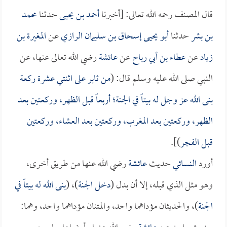
قال المصنف رحمه الله تعالى: [أخبرنا
أحمد بن يحيى
حدثنا
محمد
بن بشر
حدثنا
أبو يحيى إسحاق بن سليمان الرازي
عن
المغيرة بن
زياد
عن
عطاء بن أبي رباح
عن
عائشة
رضي الله تعالى عنها، عن
النبي صلى الله عليه وسلم قال: (
من ثابر على اثنتي عشرة ركعة
بنى الله عز وجل له بيتاً في الجنة؛ أربعاً قبل الظهر، وركعتين بعد
الظهر، وركعتين بعد المغرب، وركعتين بعد العشاء، وركعتين
قبل الفجر
)].
أورد
النسائي
حديث
عائشة
رضي الله عنها من طريق أخرى،
وهو مثل الذي قبله، إلا أن بدل (
دخل الجنة
)، (
بنى الله له بيتاً في
الجنة
)، والحديثان مؤداهما واحد، والمتنان مؤداهما واحد، وهما: